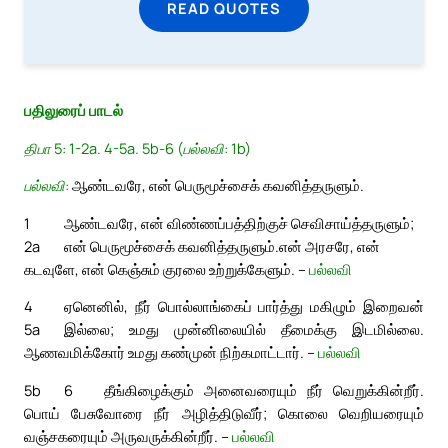
READ QUOTES
பதிலுரைப் பாடல்
திபா 5: 1-2a. 4-5a. 5b-6 (பல்லவி: 1b)
பல்லவி:
ஆண்டவரே, என் பெருமூச்சைக் கவனித்தருளும்.
1
ஆண்டவரே, என் விண்ணப்பத்திற்குச் செவிசாய்த்தருளும்;
2a
என் பெருமூச்சைக் கவனித்தருளும்.
என் அரசரே, என்
கடவுளே, என் கெஞ்சும் குரலை உற்றுக்கேளும். –
பல்லவி
4
ஏனெனில், நீர் பொல்லாங்கைப் பார்த்து மகிழும் இறைவன்
5a
இல்லை; உமது முன்னிலையில் தீமைக்கு இடமில்லை.
ஆணவமிக்கோர் உமது கண்முன் நிற்கமாட்டார். –
பல்லவி
5b
6
தீங்கிழைக்கும் அனைவரையும் நீர் வெறுக்கின்றீர்.
பொய் பேசுவோரை நீர் அழித்திடுவீர்; கொலை வெறியரையும்
வஞ்சகரையும் அருவருக்கின்றீர். –
பல்லவி