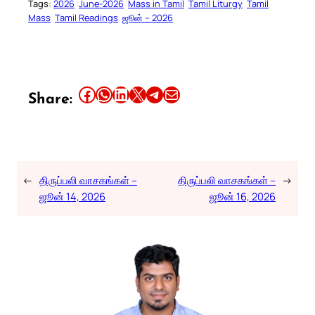
Tags:
2026
June-2026
Mass in Tamil
Tamil Liturgy
Tamil
Mass
Tamil Readings
ஜூன் – 2026
Share this article on Facebook
Share this article on WhatsApp
Share this article on LinkedIn
Share this article on X
Share this article on Telegram
Email this Article
Share:
←
திருப்பலி வாசகங்கள் –
திருப்பலி வாசகங்கள் –
→
ஜூன் 14, 2026
ஜூன் 16, 2026