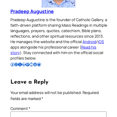
Pradeep Augustine
Pradeep Augustine is the founder of Catholic Gallery, a
faith-driven platform sharing Mass Readings in multiple
languages, prayers, quotes, catechism, Bible plans,
reflections, and other spiritual resources since 2013.
He manages the website and the official
Android
/
iOS
apps alongside his professional career (
Read his
story
). Stay connected with him on the official social
profiles below.
Follow Pradeep on Facebook
Follow Pradeep on Instagram
Follow Pradeep on X
Follow Pradeep on LinkedIn
Follow Pradeep on Pinterest
Subscribe to Pradeep’s Youtube Channel
Follow Pradeep on WordPress
Follow Pradeep on GitHub
Leave a Reply
Your email address will not be published.
Required
fields are marked
*
Comment
*