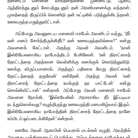
தன்னிடம் சொன்ன வார்த்தைகளை முன்னிட்டு, ஆகாபு
ஆத்திரத்துடனும் கோபத்துடனும் தன் அரண்மனைக்கு வந்தான்;
முகத்தைத் திருப்பிக் கொண்டு தன் கட்டிலில் படுத்துக்கிடந்தான்;
உணவருந்த மறுத்துவிட்டான்.
அப்போது அவனுடைய மனைவி ஈசபேல் அவனிடம் வந்து, “நீர்
ஏன் மனம் சோர்ந்திருக்கிறீர்? ஏன் உணவருந்தவில்லை?” என்று
அவனைக் கேட்டாள். அதற்கு அவன் அவளிடம், “நான்
இஸ்ரியேலனாகிய நாபோத்திடம் பேசினேன். ‘உன் திராட்சைத்
தோட்டத்தை அதற்கான வெள்ளிக்கு எனக்குக் கொடுத்துவிடு.
உனக்கு விருப்பமானால், அதற்குப் பதிலாக வேறு திராட்சைத்
தோட்டத்தைத் தருவேன்’ என்றேன். அதற்கு அவன் ‘என்
திராட்சைத் தோட்டத்தை உமக்குத் தர மாட்டேன்’ என்று
சொல்லிவிட்டான்” என்றான். அப்போது அவன் மனைவி ஈசபேல்
அவனை நோக்கி, “இஸ்ரயேலின் அரசராகிய நீர் இப்படியா
நடந்துகொள்வது? எழுந்திருந்து உணவருந்தி மனமகிழ்வாய் இரும்.
இஸ்ரியேலனாகிய நாபோத்தின் திராட்சைத் தோட்டத்தை நானே
உம்மிடம் ஒப்படைக்கிறேன்” என்றாள்.
எனவே அவள் ஆகாபின் பெயரால் மடல்கள் எழுதி, அவற்றில்
அவனது முத்திரையைப் பொறித்து, அம்மடல்களை நாபோத்துடன்