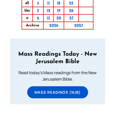
வி
4
11
18
25
வெ
5
12
19
26
ச
6
13
20
27
Archive
2026
2027
Mass Readings Today - New
Jerusalem Bible
Read today's Mass readings from the New
Jerusalem Bible.
MASS READINGS (NJB)