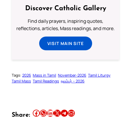
Discover Catholic Gallery
Find daily prayers, inspiring quotes,
reflections, articles, Mass readings, and more.
VISIT MAIN SITE
Tags:
2026
Mass in Tamil
November-2026
Tamil Liturgy
Tamil Mass
Tamil Readings
நவம்பர் – 2026
Share this article on Facebook
Share this article on WhatsApp
Share this article on LinkedIn
Share this article on X
Share this article on Telegram
Email this Article
Share: