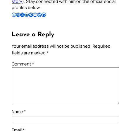
story
). Stay connected with him on the official social
profiles below.
Follow Pradeep on Facebook
Follow Pradeep on Instagram
Follow Pradeep on X
Follow Pradeep on LinkedIn
Follow Pradeep on Pinterest
Subscribe to Pradeep’s Youtube Channel
Follow Pradeep on WordPress
Follow Pradeep on GitHub
Leave a Reply
Your email address will not be published.
Required
fields are marked
*
Comment
*
Name
*
Email
*