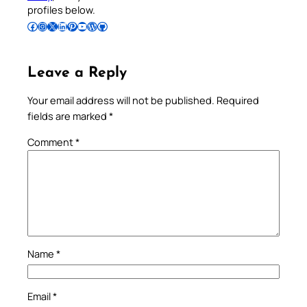
profiles below.
Follow Pradeep on Facebook
Follow Pradeep on Instagram
Follow Pradeep on X
Follow Pradeep on LinkedIn
Follow Pradeep on Pinterest
Subscribe to Pradeep’s Youtube Channel
Follow Pradeep on WordPress
Follow Pradeep on GitHub
Leave a Reply
Your email address will not be published.
Required
fields are marked
*
Comment
*
Name
*
Email
*