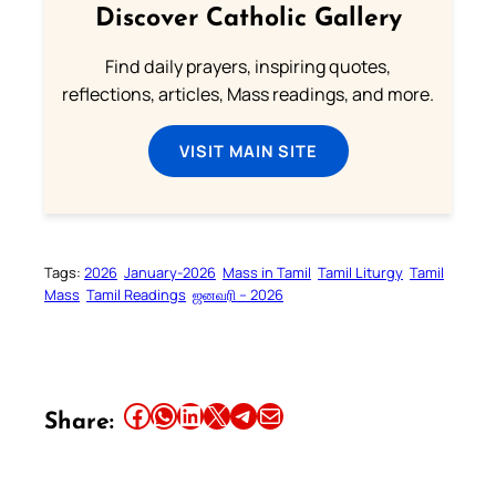
Discover Catholic Gallery
Find daily prayers, inspiring quotes,
reflections, articles, Mass readings, and more.
VISIT MAIN SITE
Tags:
2026
January-2026
Mass in Tamil
Tamil Liturgy
Tamil
Mass
Tamil Readings
ஜனவரி – 2026
Share this article on Facebook
Share this article on WhatsApp
Share this article on LinkedIn
Share this article on X
Share this article on Telegram
Email this Article
Share: