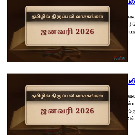
திருப்ப
பொதுக்காலம
(நினைவு) ப
எதிராகப் பா
திருப்ப
பொதுக்காலம்
உரியாவின்
இரண்டாம் நூ
இளவேனில் க