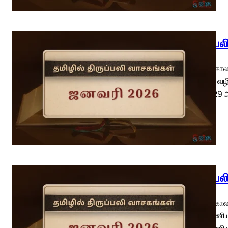
திருப்ப
பொதுக்காலம
என்னை வழி 
19, 24-29 
திருப்ப
பொதுக்காலம
மறைப்பணியா
மறைப்பணியா