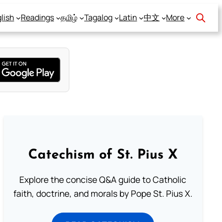
lish
Readings
தமிழ்
Tagalog
Latin
中文
More
Catechism of St. Pius X
Explore the concise Q&A guide to Catholic
faith, doctrine, and morals by Pope St. Pius X.