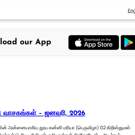
Eng
load our App
லி வாசகங்கள் – ஜனவரி, 2026
ன் அன்னையாகிய தூய கன்னி மரியா (பெருவிழா) 02 கிறிஸ்துமஸ்
ிதர்கள் பெரிய பசிலியார், நசியான்சன் கிரகோரியார் – ஆயர்கள்,