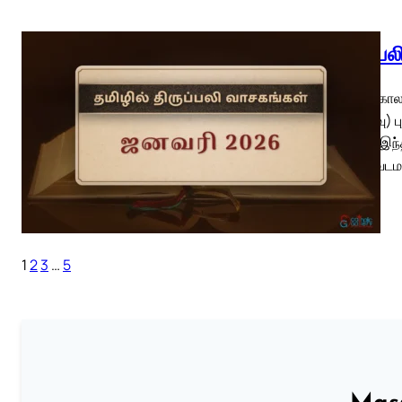
திருப்ப
பொதுக்காலம்
(நினைவு) ப
வாசகம் இந்
வெளிவேடமற
1
2
3
…
5