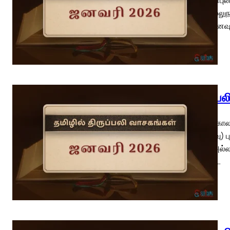
மறைவல்லுநர
(வி.நினைவு
திருப்ப
பொதுக்காலம
(நினைவு) 
பொது அல்லத
வாசகம்…