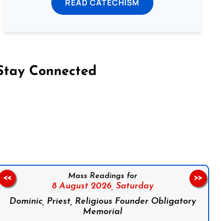
READ CATECHISM
Stay Connected
on Facebook
Follow us on Instagram
Follow us on X
Subscribe to our YouTube Channel
Follow us on WhatsApp
Mass Readings for
<<
>>
8 August 2026,
Saturday
Dominic, Priest, Religious Founder Obligatory
Memorial