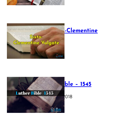
The Sixto-Clementine
Vulgate
July 12, 2025
Luther Bible – 1545
October 17, 2018