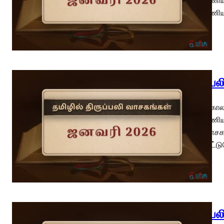
மறைப்பணிய
திருப்ப
பொதுக்காலம
மறைப்பணியா
முதல் வாசக
நிலைநாட்டு
திருப்ப