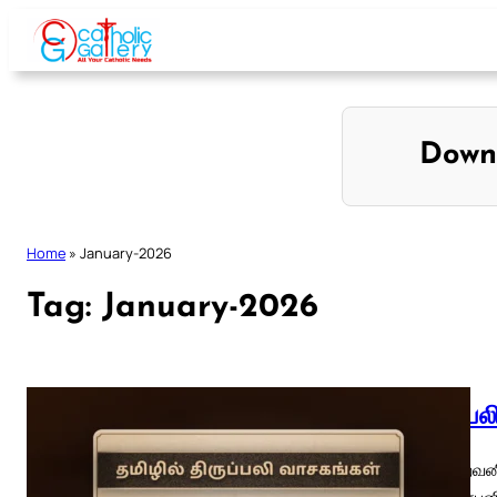
Skip
to
content
Down
Home
»
January-2026
Tag:
January-2026
திருப்ப
01 இறைவனி
வார நாள்புன