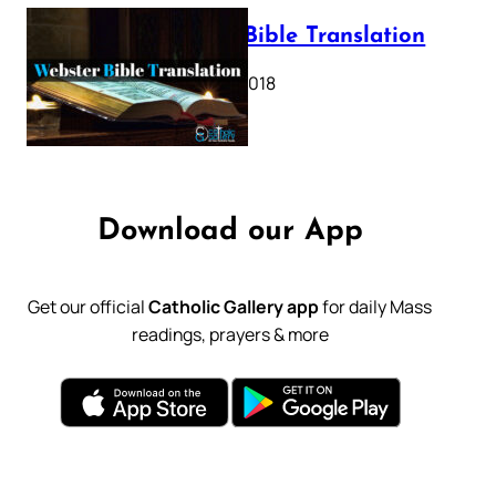
Webster Bible Translation
October 11, 2018
Download our App
Get our official
Catholic Gallery app
for daily Mass
readings, prayers & more