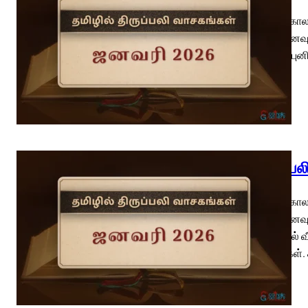
பொதுக்காலம
(வி.நினைவு
அல்லது புன
திருப்ப
பொதுக்காலம
(வி.நினைவு
இஸ்ரயேல் 
வந்தார்கள்.