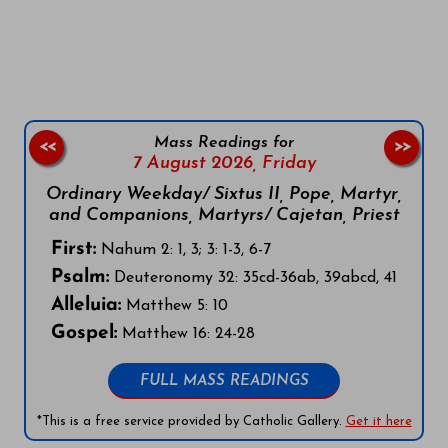
Follow us on Facebook
Follow us on Instagram
Follow us on X
Subscribe to our YouTube Channel
Follow us on WhatsApp
Mass Readings for
<<
>>
7 August 2026,
Friday
Ordinary Weekday/ Sixtus II, Pope, Martyr,
and Companions, Martyrs/ Cajetan, Priest
First:
Nahum 2: 1, 3; 3: 1-3, 6-7
Psalm:
Deuteronomy 32: 35cd-36ab, 39abcd, 41
Alleluia:
Matthew 5: 10
Gospel:
Matthew 16: 24-28
FULL MASS READINGS
*This is a free service provided by Catholic Gallery.
Get it here