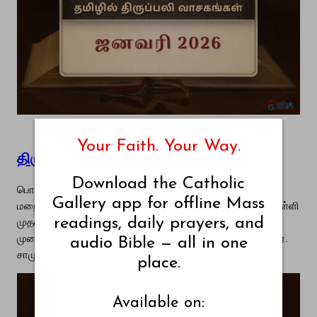
Your Faith. Your Way.
திருப்பலி வாசகங்கள் – ஜனவரி 16, 2026
Download the Catholic
பொதுக்காலம் முதல் வாரம் – வெள்ளி புனித ஜோசப் வாஸ் –
Gallery app for offline Mass
மறைப்பணியாளர் (நினைவு) பொதுக்காலம் முதல் வாரம் – வெள்ளி
முதல் வாசகம் நீங்கள் தேர்ந்துகொண்ட அரசனுக்கு எதிராய்
readings, daily prayers, and
முறையிடுவீர்கள்; ஆண்டவர் உங்களுக்குச் செவிமடுக்கமாட்டார்.
audio Bible — all in one
சாமுவேல் முதல் நூலிலிருந்து…
place.
Available on: