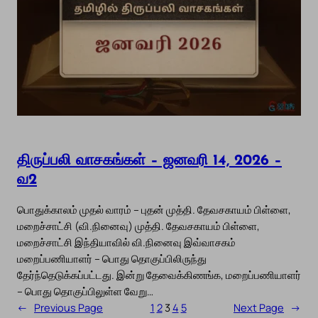
திருப்பலி வாசகங்கள் – ஜனவரி 14, 2026 –
வ2
பொதுக்காலம் முதல் வாரம் – புதன் முத்தி. தேவசகாயம் பிள்ளை,
மறைச்சாட்சி (வி.நினைவு) முத்தி. தேவசகாயம் பிள்ளை,
மறைச்சாட்சி இந்தியாவில் வி.நினைவு இவ்வாசகம்
மறைப்பணியாளர் – பொது தொகுப்பிலிருந்து
தேர்ந்தெடுக்கப்பட்டது. இன்று தேவைக்கிணங்க, மறைப்பணியாளர்
– பொது தொகுப்பிலுள்ள வேறு…
←
Previous Page
1
2
3
4
5
Next Page
→