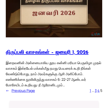
திருப்பலி வாசகங்கள் – ஜனவரி 1, 2026
இறைவனின் அன்னையாகிய தூய கன்னி மரியா பெருவிழா முதல்
வாசகம் இஸ்ரயேல் மக்கள்மீது நமது பெயரைக் கூறி நீங்கள்
வேண்டும்போது, நாம் அவர்களுக்கு ஆசி அளிப்போம்.
எண்ணிக்கை நூலிலிருந்து வாசகம் 6: 22-27 ஆண்டவர்
மோசேயிடம் கூறியது: நீ ஆரோனிடமும்…
←
Previous Page
1
…
3
4
5