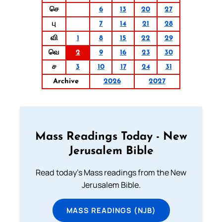
செ
6
13
20
27
பு
7
14
21
28
வி
1
8
15
22
29
வெ
2
9
16
23
30
ச
3
10
17
24
31
Archive
2026
2027
Mass Readings Today - New
Jerusalem Bible
Read today's Mass readings from the New
Jerusalem Bible.
MASS READINGS (NJB)