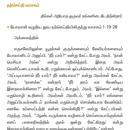
நற்செய்தி வாசகம்
நீங்கள் அறியாத ஒருவர் உங்களிடையே நிற்கிறார்.
✠
யோவான் எழுதிய தூய நற்செய்தியிலிருந்து வாசகம் 1: 19-28
அக்காலத்தில்
எருசலேமிலுள்ள யூதர்கள் குருக்களையும் லேவியர்களையும்
யோவானிடம் அனுப்பி, “நீர் யார்?” என்று கேட்டபோது அவர், “நான்
மெசியா அல்ல” என்று அறிவித்தார். இதை அவர்
வெளிப்படையாகக் கூறி, மறுக்காமல் ஒப்புக்கொண்டார். அப்போது,
“அப்படியானால் நீர் யார்? நீர் எலியாவா?” என்று அவர்கள் கேட்க,
அவர், “நானல்ல” என்றார் “நீர் தாம் வர வேண்டிய
இறைவாக்கினரா?” என்று கேட்டபோதும், அவர், “இல்லை” என்று
மறுமொழி கூறினார். அவர்கள் அவரிடம், “நீர் யார்? எங்களை
அனுப்பியவர்களிடம் நாங்கள் மறுமொழி சொல்லியாக வேண்டும்;
எனவே உம்மைப்பற்றி என்ன சொல்கிறீர்?” என்று கேட்டார்கள்.
அதற்கு அவர், “‘ஆண்டவருக்காக வழியைச் செம்மையாக்குங்கள்
எனப் பாலைநிலத்தில் குரல் ஒன்று கேட்கிறது’ என்று
இறைவாக்கினர் எசாயா உரைத்தது என்னைப்பற்றியே” என்றார்.