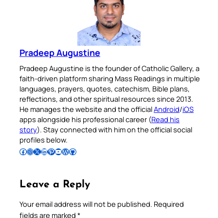
Pradeep Augustine
Pradeep Augustine is the founder of Catholic Gallery, a
faith-driven platform sharing Mass Readings in multiple
languages, prayers, quotes, catechism, Bible plans,
reflections, and other spiritual resources since 2013.
He manages the website and the official
Android
/
iOS
apps alongside his professional career (
Read his
story
). Stay connected with him on the official social
profiles below.
Follow Pradeep on Facebook
Follow Pradeep on Instagram
Follow Pradeep on X
Follow Pradeep on LinkedIn
Follow Pradeep on Pinterest
Subscribe to Pradeep’s Youtube Channel
Follow Pradeep on WordPress
Follow Pradeep on GitHub
Leave a Reply
Your email address will not be published.
Required
fields are marked
*