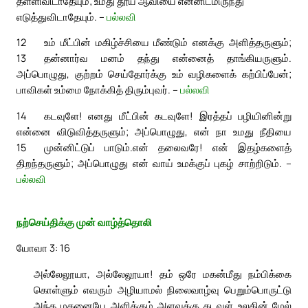
தள்ளிவிடாதேயும்; உமது தூய ஆவியை என்னிடமிருந்து
எடுத்துவிடாதேயும். –
பல்லவி
12
உம் மீட்பின் மகிழ்ச்சியை மீண்டும் எனக்கு அளித்தருளும்;
13
தன்னார்வ மனம் தந்து என்னைத் தாங்கியருளும்.
அப்பொழுது, குற்றம் செய்தோர்க்கு உம் வழிகளைக் கற்பிப்பேன்;
பாவிகள் உம்மை நோக்கித் திரும்புவர். –
பல்லவி
14
கடவுளே! எனது மீட்பின் கடவுளே! இரத்தப் பழியினின்று
என்னை விடுவித்தருளும்; அப்பொழுது, என் நா உமது நீதியை
15
முன்னிட்டுப் பாடும்.
என் தலைவரே! என் இதழ்களைத்
திறந்தருளும்; அப்பொழுது என் வாய் உமக்குப் புகழ் சாற்றிடும். –
பல்லவி
நற்செய்திக்கு முன் வாழ்த்தொலி
யோவா 3: 16
அல்லேலூயா, அல்லேலூயா! தம் ஒரே மகன்மீது நம்பிக்கை
கொள்ளும் எவரும் அழியாமல் நிலைவாழ்வு பெறும்பொருட்டு
அந்த மகனையே அளிக்கும் அளவுக்கு கடவுள் உலகின் மேல்