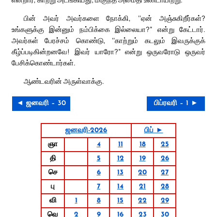
பின் அவர் அவர்களை நோக்கி, ‘‘ஏன் அஞ்சுகிறீர்கள்?
உங்களுக்கு இன்னும் நம்பிக்கை இல்லையா?” என்று கேட்டார்.
அவர்கள் பேரச்சம் கொண்டு, ‘‘காற்றும் கடலும் இவருக்குக்
கீழ்ப்படிகின்றனவே! இவர் யாரோ?” என்று ஒருவரோடு ஒருவர்
பேசிக்கொண்டார்கள்.
ஆண்டவரின் அருள்வாக்கு.
◄ ஜனவரி – 30
பிப்ரவரி – 1 ►
ஜனவரி-2026
பிப் ►
ஞா
4
11
18
25
தி
5
12
19
26
செ
6
13
20
27
பு
7
14
21
28
வி
1
8
15
22
29
வெ
2
9
16
23
30