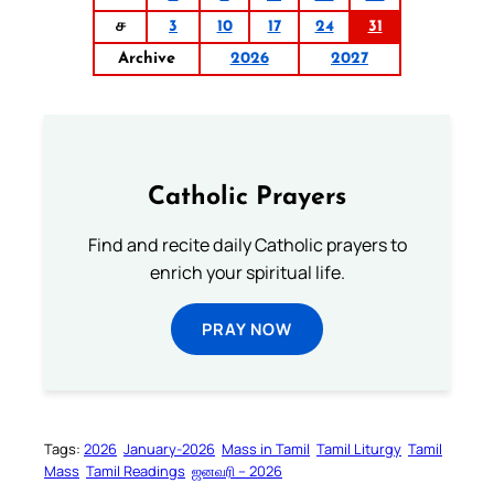
ச
3
10
17
24
31
Archive
2026
2027
Catholic Prayers
Find and recite daily Catholic prayers to
enrich your spiritual life.
PRAY NOW
Tags:
2026
January-2026
Mass in Tamil
Tamil Liturgy
Tamil
Mass
Tamil Readings
ஜனவரி – 2026