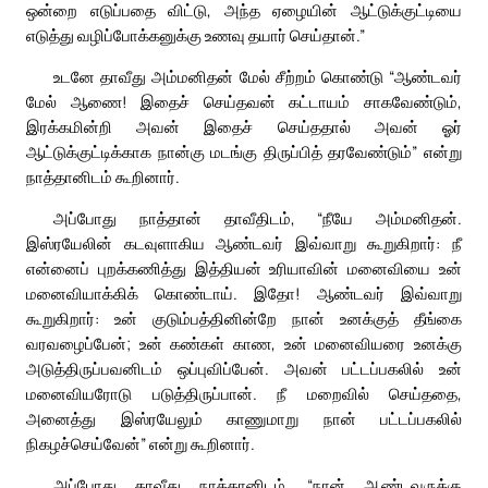
ஒன்றை எடுப்பதை விட்டு, அந்த ஏழையின் ஆட்டுக்குட்டியை
எடுத்து வழிப்போக்கனுக்கு உணவு தயார் செய்தான்.”
உடனே தாவீது அம்மனிதன் மேல் சீற்றம் கொண்டு “ஆண்டவர்
மேல் ஆணை! இதைச் செய்தவன் கட்டாயம் சாகவேண்டும்,
இரக்கமின்றி அவன் இதைச் செய்ததால் அவன் ஓர்
ஆட்டுக்குட்டிக்காக நான்கு மடங்கு திருப்பித் தரவேண்டும்” என்று
நாத்தானிடம் கூறினார்.
அப்போது நாத்தான் தாவீதிடம், “நீயே அம்மனிதன்.
இஸ்ரயேலின் கடவுளாகிய ஆண்டவர் இவ்வாறு கூறுகிறார்: நீ
என்னைப் புறக்கணித்து இத்தியன் உரியாவின் மனைவியை உன்
மனைவியாக்கிக் கொண்டாய். இதோ! ஆண்டவர் இவ்வாறு
கூறுகிறார்: உன் குடும்பத்தினின்றே நான் உனக்குத் தீங்கை
வரவழைப்பேன்; உன் கண்கள் காண, உன் மனைவியரை உனக்கு
அடுத்திருப்பவனிடம் ஒப்புவிப்பேன். அவன் பட்டப்பகலில் உன்
மனைவியரோடு படுத்திருப்பான். நீ மறைவில் செய்ததை,
அனைத்து இஸ்ரயேலும் காணுமாறு நான் பட்டப்பகலில்
நிகழச்செய்வேன்” என்று கூறினார்.
அப்போது தாவீது நாத்தானிடம், “நான் ஆண்டவருக்கு