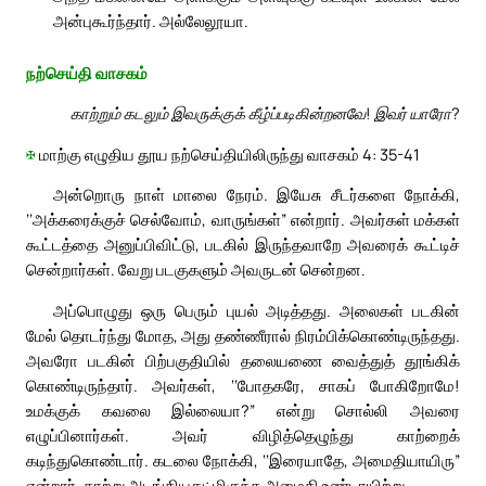
அன்புகூர்ந்தார். அல்லேலூயா.
நற்செய்தி வாசகம்
காற்றும் கடலும் இவருக்குக் கீழ்ப்படிகின்றனவே! இவர் யாரோ?
✠
மாற்கு எழுதிய தூய நற்செய்தியிலிருந்து வாசகம் 4: 35-41
அன்றொரு நாள் மாலை நேரம். இயேசு சீடர்களை நோக்கி,
‘‘அக்கரைக்குச் செல்வோம், வாருங்கள்” என்றார். அவர்கள் மக்கள்
கூட்டத்தை அனுப்பிவிட்டு, படகில் இருந்தவாறே அவரைக் கூட்டிச்
சென்றார்கள். வேறு படகுகளும் அவருடன் சென்றன.
அப்பொழுது ஒரு பெரும் புயல் அடித்தது. அலைகள் படகின்
மேல் தொடர்ந்து மோத, அது தண்ணீரால் நிரம்பிக்கொண்டிருந்தது.
அவரோ படகின் பிற்பகுதியில் தலையணை வைத்துத் தூங்கிக்
கொண்டிருந்தார். அவர்கள், ‘‘போதகரே, சாகப் போகிறோமே!
உமக்குக் கவலை இல்லையா?” என்று சொல்லி அவரை
எழுப்பினார்கள். அவர் விழித்தெழுந்து காற்றைக்
கடிந்துகொண்டார். கடலை நோக்கி, ‘‘இரையாதே, அமைதியாயிரு”
என்றார், காற்று அடங்கியது; மிகுந்த அமைதி உண்டாயிற்று.