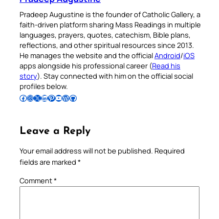
Pradeep Augustine is the founder of Catholic Gallery, a
faith-driven platform sharing Mass Readings in multiple
languages, prayers, quotes, catechism, Bible plans,
reflections, and other spiritual resources since 2013.
He manages the website and the official
Android
/
iOS
apps alongside his professional career (
Read his
story
). Stay connected with him on the official social
profiles below.
Follow Pradeep on Facebook
Follow Pradeep on Instagram
Follow Pradeep on X
Follow Pradeep on LinkedIn
Follow Pradeep on Pinterest
Subscribe to Pradeep’s Youtube Channel
Follow Pradeep on WordPress
Follow Pradeep on GitHub
Leave a Reply
Your email address will not be published.
Required
fields are marked
*
Comment
*