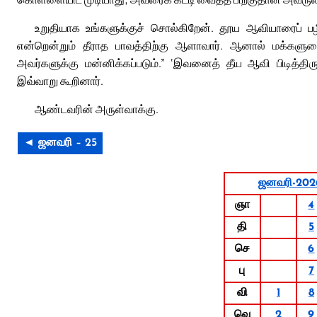
உறுதியாக உங்களுக்குச் சொல்கிறேன். தூய ஆவியாரைப் பழித்
என்றென்றும் தீராத பாவத்திற்கு ஆளாவார். ஆனால் மக்களுடை
அவர்களுக்கு மன்னிக்கப்படும்.” ‘இவனைத் தீய ஆவி பிடித்திர
இவ்வாறு கூறினார்.
ஆண்டவரின் அருள்வாக்கு.
◄ ஜனவரி – 25
ஜனவரி-202
ஞா
4
தி
5
செ
6
பு
7
வி
1
8
வெ
2
9