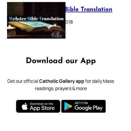
Webster Bible Translation
October 11, 2018
Download our App
Get our official
Catholic Gallery app
for daily Mass
readings, prayers & more