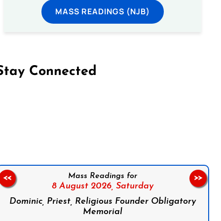
MASS READINGS (NJB)
Stay Connected
on Facebook
Follow us on Instagram
Follow us on X
Subscribe to our YouTube Channel
Follow us on WhatsApp
Mass Readings for
<<
>>
8 August 2026,
Saturday
Dominic, Priest, Religious Founder Obligatory
Memorial