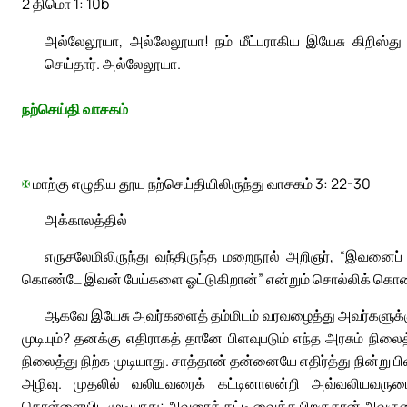
2 திமொ 1: 10b
அல்லேலூயா, அல்லேலூயா! நம் மீட்பராகிய இயேசு கிறிஸ்த
செய்தார். அல்லேலூயா.
நற்செய்தி வாசகம்
✠
மாற்கு எழுதிய தூய நற்செய்தியிலிருந்து வாசகம் 3: 22-30
அக்காலத்தில்
எருசலேமிலிருந்து வந்திருந்த மறைநூல் அறிஞர், “இவனைப் 
கொண்டே இவன் பேய்களை ஓட்டுகிறான்” என்றும் சொல்லிக் கொண்
ஆகவே இயேசு அவர்களைத் தம்மிடம் வரவழைத்து அவர்களுக்கு
முடியும்? தனக்கு எதிராகத் தானே பிளவுபடும் எந்த அரசும் நிலைத
நிலைத்து நிற்க முடியாது. சாத்தான் தன்னையே எதிர்த்து நின்று
அழிவு. முதலில் வலியவரைக் கட்டினாலன்றி அவ்வலியவருட
கொள்ளையிட முடியாது; அவரைக் கட்டி வைத்த பிறகுதான் அவருடை