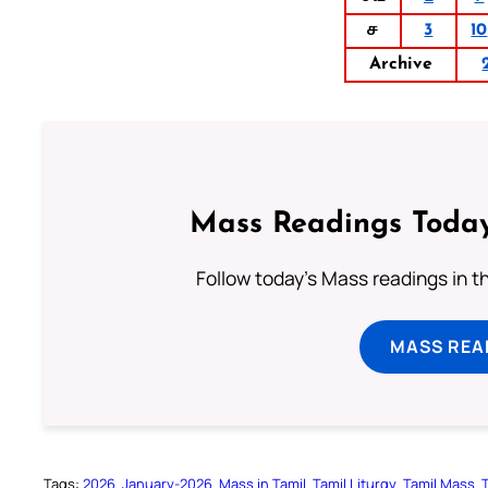
ச
3
10
Archive
Mass Readings Today
Follow today's Mass readings in t
MASS REA
Tags:
2026
January-2026
Mass in Tamil
Tamil Liturgy
Tamil Mass