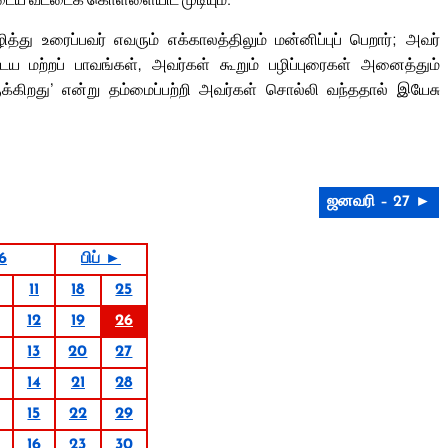
து உரைப்பவர் எவரும் எக்காலத்திலும் மன்னிப்புப் பெறார்; அவர்
ய மற்றப் பாவங்கள், அவர்கள் கூறும் பழிப்புரைகள் அனைத்தும்
ுக்கிறது’ என்று தம்மைப்பற்றி அவர்கள் சொல்லி வந்ததால் இயேசு
ஜனவரி – 27 ►
6
பிப் ►
11
18
25
12
19
26
13
20
27
14
21
28
15
22
29
16
23
30