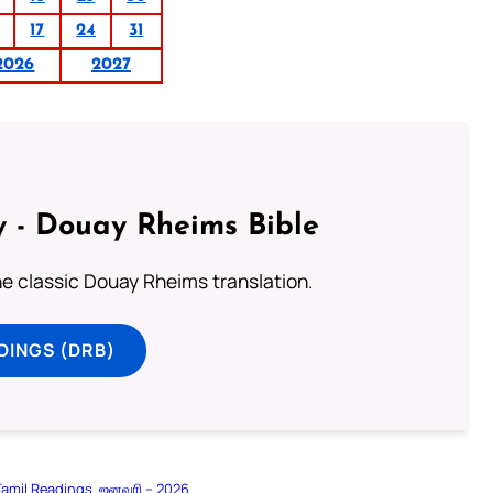
17
24
31
2026
2027
 - Douay Rheims Bible
he classic Douay Rheims translation.
DINGS (DRB)
Tamil Readings
ஜனவரி – 2026