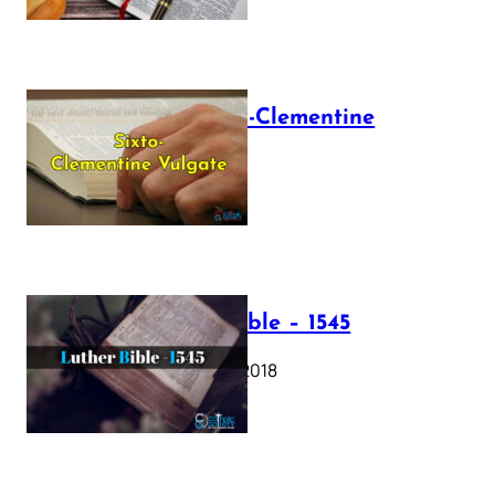
The Sixto-Clementine
Vulgate
July 12, 2025
Luther Bible – 1545
October 17, 2018