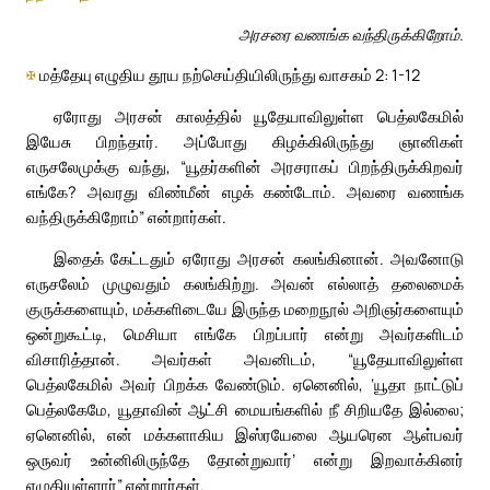
அரசரை வணங்க வந்திருக்கிறோம்.
✠
மத்தேயு எழுதிய தூய நற்செய்தியிலிருந்து வாசகம் 2: 1-12
ஏரோது அரசன் காலத்தில் யூதேயாவிலுள்ள பெத்லகேமில்
இயேசு பிறந்தார். அப்போது கிழக்கிலிருந்து ஞானிகள்
எருசலேமுக்கு வந்து, “யூதர்களின் அரசராகப் பிறந்திருக்கிறவர்
எங்கே? அவரது விண்மீன் எழக் கண்டோம். அவரை வணங்க
வந்திருக்கிறோம்” என்றார்கள்.
இதைக் கேட்டதும் ஏரோது அரசன் கலங்கினான். அவனோடு
எருசலேம் முழுவதும் கலங்கிற்று. அவன் எல்லாத் தலைமைக்
குருக்களையும், மக்களிடையே இருந்த மறைநூல் அறிஞர்களையும்
ஒன்றுகூட்டி, மெசியா எங்கே பிறப்பார் என்று அவர்களிடம்
விசாரித்தான். அவர்கள் அவனிடம், “யூதேயாவிலுள்ள
பெத்லகேமில் அவர் பிறக்க வேண்டும். ஏனெனில், ‘யூதா நாட்டுப்
பெத்லகேமே, யூதாவின் ஆட்சி மையங்களில் நீ சிறியதே இல்லை;
ஏனெனில், என் மக்களாகிய இஸ்ரயேலை ஆயரென ஆள்பவர்
ஒருவர் உன்னிலிருந்தே தோன்றுவார்’ என்று இறவாக்கினர்
எழுதியுள்ளார்” என்றார்கள்.