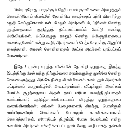
பின்பு ஏரோது யாருக்கும் தெரியாமல் ஞானிகளை அழைத்துக்
கொண்டுபோய் விண்மீன் தோன்றிய காலத்தைப் பற்றி விசாரித்து
உறுதி செய்துகொண்டான். மேலும் அவர்களிடம், “நீங்கள் சென்று
குழந்தையைக் குறித்துத் திட்டவட்டமாய்க் கேட்டு எனக்கு
அறிவியுங்கள். அப்பொழுது நானும் சென்று அக்குழந்தையை
வணங்குவேன்” என்று கூறி, அவர்களைப் பெத்லகேமுக்கு அனுப்பி
வைத்தான். அரசன் சொன்னதைக் கேட்டு அவர்கள் புறப்பட்டுப்
போனார்கள்.
இதோ! முன்பு எழுந்த விண்மீன் தோன்றி குழந்தை இருந்த
இடத்திற்கு மேல் வந்து நிற்கும்வரை அவர்களுக்கு முன்னே சென்று
கொண்டிருந்தது. அங்கே நின்ற விண்மீனைக் கண்டதும் அவர்கள்
மட்டில்லாப் பெருமகிழ்ச்சி அடைந்தார்கள். வீட்டிற்குள் அவர்கள்
போய்க் குழந்தையை அதன் தாய் மரியா வைத்திருப்பதைக்
கண்டார்கள்; நெடுஞ்சாண்கிடையாய் விழுந்து குழந்தையை
வணங்கினார்கள்; தங்கள் பேழைகளைத் திறந்து, பொன்னும்
சாம்பிராணியும் வெள்ளைப் போளமும் காணிக்கையாகக்
கொடுத்தார்கள். ஏரோதிடம் திரும்பிப் போக வேண்டாம் என்று
கனவில் அவர்கள் எச்சரிக்கப்பட்டதால் வேறு வழியாகத் தங்கள்