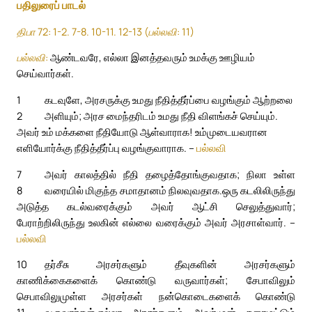
பதிலுரைப் பாடல்
திபா 72: 1-2. 7-8. 10-11. 12-13 (பல்லவி: 11)
பல்லவி:
ஆண்டவரே, எல்லா இனத்தவரும் உமக்கு ஊழியம்
செய்வார்கள்.
1
கடவுளே, அரசருக்கு உமது நீதித்தீர்ப்பை வழங்கும் ஆற்றலை
2
அளியும்; அரச மைந்தரிடம் உமது நீதி விளங்கச் செய்யும்.
அவர் உம் மக்களை நீதியோடு ஆள்வாராக! உம்முடையவரான
எளியோர்க்கு நீதித்தீர்ப்பு வழங்குவாராக. –
பல்லவி
7
அவர் காலத்தில் நீதி தழைத்தோங்குவதாக; நிலா உள்ள
8
வரையில் மிகுந்த சமாதானம் நிலவுவதாக.
ஒரு கடலிலிருந்து
அடுத்த கடல்வரைக்கும் அவர் ஆட்சி செலுத்துவார்;
பேராற்றிலிருந்து உலகின் எல்லை வரைக்கும் அவர் அரசாள்வார். –
பல்லவி
10
தர்சீசு அரசர்களும் தீவுகளின் அரசர்களும்
காணிக்கைகளைக் கொண்டு வருவார்கள்; சேபாவிலும்
செபாவிலுமுள்ள அரசர்கள் நன்கொடைகளைக் கொண்டு