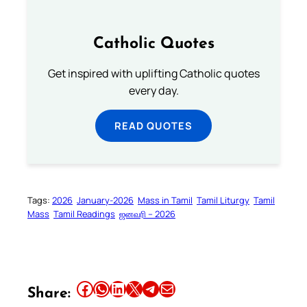
Catholic Quotes
Get inspired with uplifting Catholic quotes
every day.
READ QUOTES
Tags:
2026
January-2026
Mass in Tamil
Tamil Liturgy
Tamil
Mass
Tamil Readings
ஜனவரி – 2026
Share this article on Facebook
Share this article on WhatsApp
Share this article on LinkedIn
Share this article on X
Share this article on Telegram
Email this Article
Share: