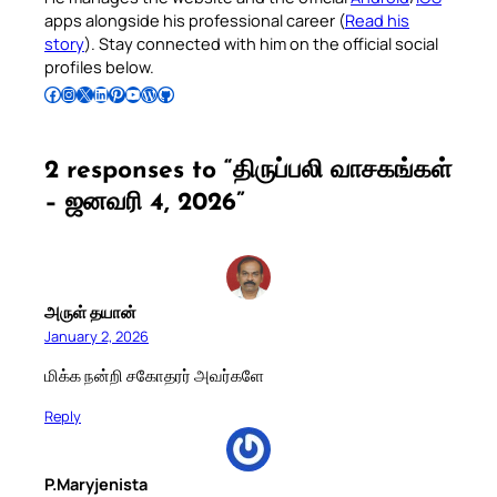
apps alongside his professional career (
Read his
story
). Stay connected with him on the official social
profiles below.
Follow Pradeep on Facebook
Follow Pradeep on Instagram
Follow Pradeep on X
Follow Pradeep on LinkedIn
Follow Pradeep on Pinterest
Subscribe to Pradeep’s Youtube Channel
Follow Pradeep on WordPress
Follow Pradeep on GitHub
2 responses to “திருப்பலி வாசகங்கள்
– ஜனவரி 4, 2026”
அருள் தயான்
January 2, 2026
மிக்க நன்றி சகோதரர் அவர்களே
Reply
P.Maryjenista