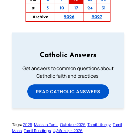
ச
3
10
17
24
31
Archive
2026
2027
Catholic Answers
Get answers to common questions about
Catholic faith and practices.
READ CATHOLIC ANSWERS
Tags:
2026
Mass in Tamil
October-2026
Tamil Liturgy
Tamil
Mass
Tamil Readings
அக்டோபர் – 2026