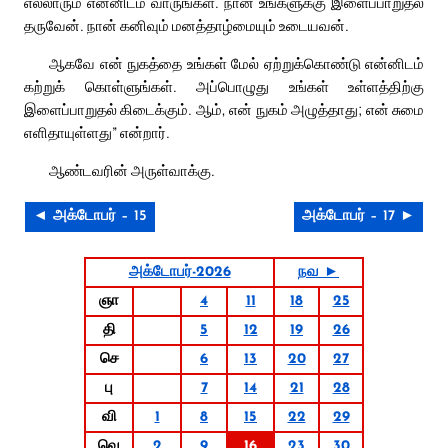
எல்லாரும் என்னிடம் வாருங்கள். நான் உங்களுக்கு இளைப்பாறுதல்
தருவேன். நான் கனிவும் மனத்தாழ்மையும் உடையவன்.
ஆகவே என் நுகத்தை உங்கள் மேல் ஏற்றுக்கொண்டு என்னிடம்
கற்றுக் கொள்ளுங்கள். அப்பொழுது உங்கள் உள்ளத்திற்கு
இளைப்பாறுதல் கிடைக்கும். ஆம், என் நுகம் அழுத்தாது; என் சுமை
எளிதாயுள்ளது” என்றார்.
ஆண்டவரின் அருள்வாக்கு.
◄ அக்டோபர் – 15
அக்டோபர் – 17 ►
அக்டோபர்-2026
நவ ►
ஞா
4
11
18
25
தி
5
12
19
26
செ
6
13
20
27
பு
7
14
21
28
வி
1
8
15
22
29
வெ
2
9
16
23
30