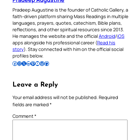
Pradeep Augustine is the founder of Catholic Gallery, a
faith-driven platform sharing Mass Readings in multiple
languages, prayers, quotes, catechism, Bible plans,
reflections, and other spiritual resources since 2013.
He manages the website and the official
Android
/
iOS
apps alongside his professional career (
Read his
story
). Stay connected with him on the official social
profiles below.
Follow Pradeep on Facebook
Follow Pradeep on Instagram
Follow Pradeep on X
Follow Pradeep on LinkedIn
Follow Pradeep on Pinterest
Subscribe to Pradeep’s Youtube Channel
Follow Pradeep on WordPress
Follow Pradeep on GitHub
Leave a Reply
Your email address will not be published.
Required
fields are marked
*
Comment
*