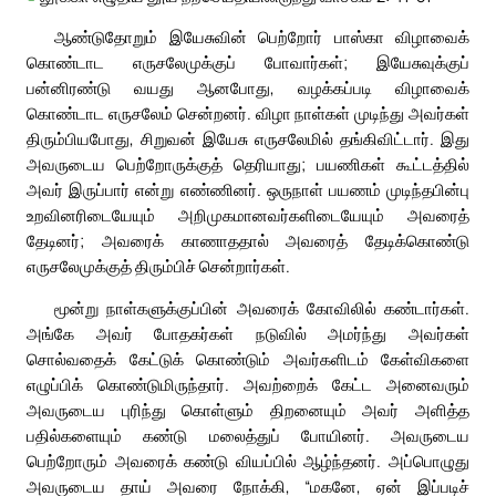
ஆண்டுதோறும் இயேசுவின் பெற்றோர் பாஸ்கா விழாவைக்
கொண்டாட எருசலேமுக்குப் போவார்கள்; இயேசுவுக்குப்
பன்னிரண்டு வயது ஆனபோது, வழக்கப்படி விழாவைக்
கொண்டாட எருசலேம் சென்றனர். விழா நாள்கள் முடிந்து அவர்கள்
திரும்பியபோது, சிறுவன் இயேசு எருசலேமில் தங்கிவிட்டார். இது
அவருடைய பெற்றோருக்குத் தெரியாது; பயணிகள் கூட்டத்தில்
அவர் இருப்பார் என்று எண்ணினர். ஒருநாள் பயணம் முடிந்தபின்பு
உறவினரிடையேயும் அறிமுகமானவர்களிடையேயும் அவரைத்
தேடினர்; அவரைக் காணாததால் அவரைத் தேடிக்கொண்டு
எருசலேமுக்குத் திரும்பிச் சென்றார்கள்.
மூன்று நாள்களுக்குப்பின் அவரைக் கோவிலில் கண்டார்கள்.
அங்கே அவர் போதகர்கள் நடுவில் அமர்ந்து அவர்கள்
சொல்வதைக் கேட்டுக் கொண்டும் அவர்களிடம் கேள்விகளை
எழுப்பிக் கொண்டுமிருந்தார். அவற்றைக் கேட்ட அனைவரும்
அவருடைய புரிந்து கொள்ளும் திறனையும் அவர் அளித்த
பதில்களையும் கண்டு மலைத்துப் போயினர். அவருடைய
பெற்றோரும் அவரைக் கண்டு வியப்பில் ஆழ்ந்தனர். அப்பொழுது
அவருடைய தாய் அவரை நோக்கி, “மகனே, ஏன் இப்படிச்