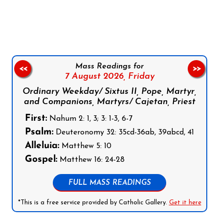
Follow us on Facebook
Follow us on Instagram
Follow us on X
Subscribe to our YouTube Channel
Follow us on WhatsApp
Mass Readings for
<<
>>
7 August 2026,
Friday
Ordinary Weekday/ Sixtus II, Pope, Martyr,
and Companions, Martyrs/ Cajetan, Priest
First:
Nahum 2: 1, 3; 3: 1-3, 6-7
Psalm:
Deuteronomy 32: 35cd-36ab, 39abcd, 41
Alleluia:
Matthew 5: 10
Gospel:
Matthew 16: 24-28
FULL MASS READINGS
*This is a free service provided by Catholic Gallery.
Get it here