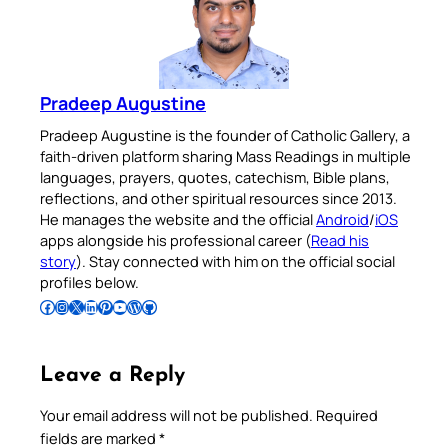
Pradeep Augustine
Pradeep Augustine is the founder of Catholic Gallery, a
faith-driven platform sharing Mass Readings in multiple
languages, prayers, quotes, catechism, Bible plans,
reflections, and other spiritual resources since 2013.
He manages the website and the official
Android
/
iOS
apps alongside his professional career (
Read his
story
). Stay connected with him on the official social
profiles below.
Follow Pradeep on Facebook
Follow Pradeep on Instagram
Follow Pradeep on X
Follow Pradeep on LinkedIn
Follow Pradeep on Pinterest
Subscribe to Pradeep’s Youtube Channel
Follow Pradeep on WordPress
Follow Pradeep on GitHub
Leave a Reply
Your email address will not be published.
Required
fields are marked
*