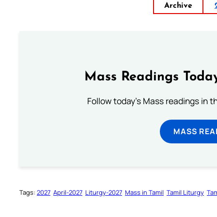
Archive
Mass Readings Today
Follow today's Mass readings in t
MASS REA
Tags:
2027
April-2027
Liturgy-2027
Mass in Tamil
Tamil Liturgy
Tam