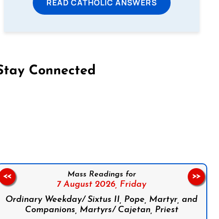
READ CATHOLIC ANSWERS
Stay Connected
on Facebook
Follow us on Instagram
Follow us on X
Subscribe to our YouTube Channel
Follow us on WhatsApp
Mass Readings for
<<
>>
7 August 2026,
Friday
Ordinary Weekday/ Sixtus II, Pope, Martyr, and
Companions, Martyrs/ Cajetan, Priest