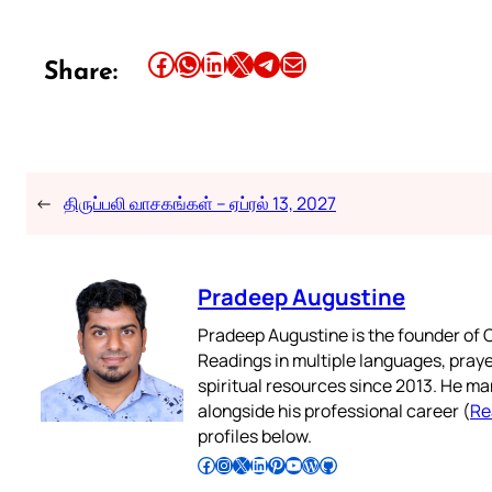
Share this article on Facebook
Share this article on WhatsApp
Share this article on LinkedIn
Share this article on X
Share this article on Telegram
Email this Article
Share:
←
திருப்பலி வாசகங்கள் – ஏப்ரல் 13, 2027
Pradeep Augustine
Pradeep Augustine is the founder of C
Readings in multiple languages, praye
spiritual resources since 2013. He ma
alongside his professional career (
Re
profiles below.
Follow Pradeep on Facebook
Follow Pradeep on Instagram
Follow Pradeep on X
Follow Pradeep on LinkedIn
Follow Pradeep on Pinterest
Subscribe to Pradeep’s Youtube Channel
Follow Pradeep on WordPress
Follow Pradeep on GitHub