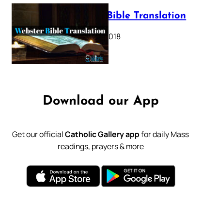
Webster Bible Translation
October 11, 2018
Download our App
Get our official
Catholic Gallery app
for daily Mass
readings, prayers & more