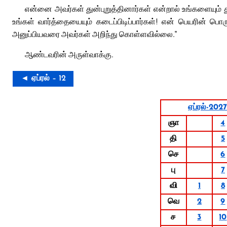
என்னை அவர்கள் துன்புறுத்தினார்கள் என்றால் உங்களையும் து
உங்கள் வார்த்தையையும் கடைப்பிடிப்பார்கள்! என் பெயரின் ப
அனுப்பியவரை அவர்கள் அறிந்து கொள்ளவில்லை.”
ஆண்டவரின் அருள்வாக்கு.
◄ ஏப்ரல் – 12
ஏப்ரல்-202
ஞா
4
தி
5
செ
6
பு
7
வி
1
8
வெ
2
9
ச
3
10