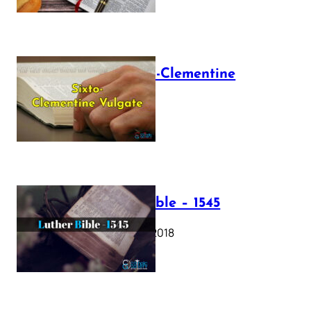
The Sixto-Clementine
Vulgate
July 12, 2025
Luther Bible – 1545
October 17, 2018