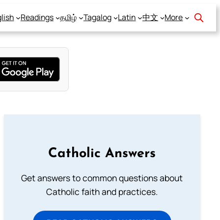
lish
Readings
தமிழ்
Tagalog
Latin
中文
More
Catholic Answers
Get answers to common questions about
Catholic faith and practices.