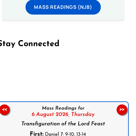
MASS READINGS (NJB)
Stay Connected
on Facebook
Follow us on Instagram
Follow us on X
Subscribe to our YouTube Channel
Follow us on WhatsApp
Mass Readings for
<<
>>
6 August 2026,
Thursday
Transfiguration of the Lord Feast
First:
Daniel 7: 9-10, 13-14