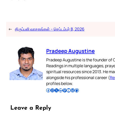
←
திருப்பலி வாசகங்கள் – செப்டம்பர் 8, 2026
Pradeep Augustine
Pradeep Augustine is the founder of C
Readings in multiple languages, praye
spiritual resources since 2013. He ma
alongside his professional career (
Re
profiles below.
Follow Pradeep on Facebook
Follow Pradeep on Instagram
Follow Pradeep on X
Follow Pradeep on LinkedIn
Follow Pradeep on Pinterest
Subscribe to Pradeep’s Youtube Channel
Follow Pradeep on WordPress
Follow Pradeep on GitHub
Leave a Reply