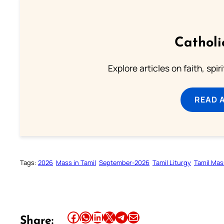
Catholi
Explore articles on faith, spi
READ 
Tags:
2026
Mass in Tamil
September-2026
Tamil Liturgy
Tamil Mas
Share this article on Facebook
Share this article on WhatsApp
Share this article on LinkedIn
Share this article on X
Share this article on Telegram
Email this Article
Share: