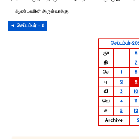
ஆண்டவரின் அருள்வாக்கு.
◄ செப்டம்பர் – 8
செப்டம்பர்-2
ஞா
6
தி
7
செ
1
8
பு
2
9
வி
3
10
வெ
4
11
ச
5
12
Archive