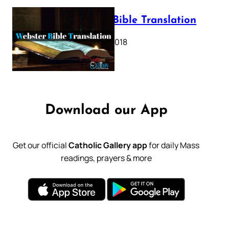
Webster Bible Translation
October 11, 2018
Download our App
Get our official
Catholic Gallery app
for daily Mass
readings, prayers & more