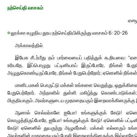
நற்செய்தி வாசகம்
ஏழைக
✠
லூக்கா எழுதிய தூய நற்செய்தியிலிருந்து வாசகம் 6: 20-26
அக்காலத்தில்
இயேசு சீடர்மீது தம் பார்வையைப் பதித்துக் கூறியவை: “
உரியதே. இப்பொழுது பட்டினியாய் இருப்போரே, நீங்கள் பேறு
அழுதுகொண்டிருப்போரே, நீங்கள் பேறுபெற்றோர்; ஏனெனில் நீங்கள் சி
மானிடமகன் பொருட்டு மக்கள் உங்களை வெறுத்து, ஒதுக்கிவைத்
பேறுபெற்றோர். அந்நாளில் துள்ளி மகிழ்ந்து கொண்டாடுங்கள
மிகுதியாகும். அவர்களுடைய மூதாதையரும் இறைவாக்கினருக்கு இ
ஆனால் செல்வர்களே ஐயோ! உங்களுக்குக் கேடு! ஏனெனில்
கொழுத்திருப்போரே, ஐயோ! உங்களுக்குக் கேடு! ஏனெனில் பட்டினி 
கேடு! ஏனெனில் துயருற்று அழுவீர்கள். மக்கள் எல்லாரும் உங
அவர்களின் மூதாதையரும் போலி இறைவாக்கினருக்கு இவ்வாறே செ