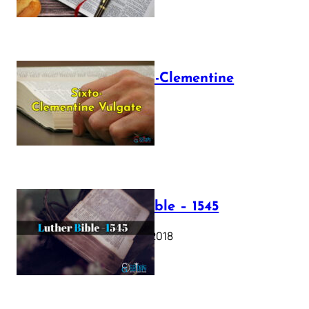
The Sixto-Clementine
Vulgate
July 12, 2025
Luther Bible – 1545
October 17, 2018