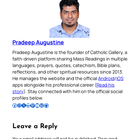
Pradeep Augustine
Pradeep Augustine is the founder of Catholic Gallery, a
faith-driven platform sharing Mass Readings in multiple
languages, prayers, quotes, catechism, Bible plans,
reflections, and other spiritual resources since 2013.
He manages the website and the official
Android
/
iOS
apps alongside his professional career (
Read his
story
). Stay connected with him on the official social
profiles below.
Follow Pradeep on Facebook
Follow Pradeep on Instagram
Follow Pradeep on X
Follow Pradeep on LinkedIn
Follow Pradeep on Pinterest
Subscribe to Pradeep’s Youtube Channel
Follow Pradeep on WordPress
Follow Pradeep on GitHub
Leave a Reply
Your email address will not be published.
Required