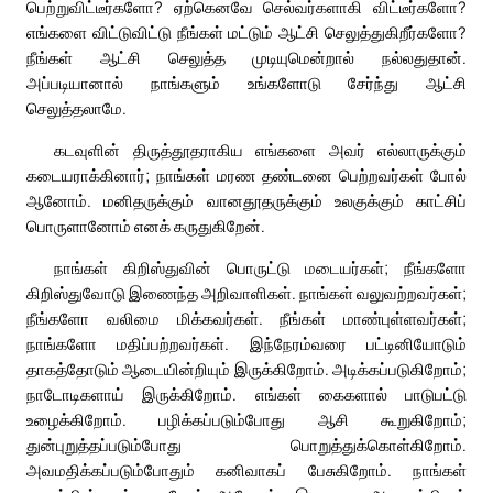
பெற்றுவிட்டீர்களோ? ஏற்கெனவே செல்வர்களாகி விட்டீர்களோ?
எங்களை விட்டுவிட்டு நீங்கள் மட்டும் ஆட்சி செலுத்துகிறீர்களோ?
நீங்கள் ஆட்சி செலுத்த முடியுமென்றால் நல்லதுதான்.
அப்படியானால் நாங்களும் உங்களோடு சேர்ந்து ஆட்சி
செலுத்தலாமே.
கடவுளின் திருத்தூதராகிய எங்களை அவர் எல்லாருக்கும்
கடையராக்கினார்; நாங்கள் மரண தண்டனை பெற்றவர்கள் போல்
ஆனோம். மனிதருக்கும் வானதூதருக்கும் உலகுக்கும் காட்சிப்
பொருளானோம் எனக் கருதுகிறேன்.
நாங்கள் கிறிஸ்துவின் பொருட்டு மடையர்கள்; நீங்களோ
கிறிஸ்துவோடு இணைந்த அறிவாளிகள். நாங்கள் வலுவற்றவர்கள்;
நீங்களோ வலிமை மிக்கவர்கள். நீங்கள் மாண்புள்ளவர்கள்;
நாங்களோ மதிப்பற்றவர்கள். இந்நேரம்வரை பட்டினியோடும்
தாகத்தோடும் ஆடையின்றியும் இருக்கிறோம். அடிக்கப்படுகிறோம்;
நாடோடிகளாய் இருக்கிறோம். எங்கள் கைகளால் பாடுபட்டு
உழைக்கிறோம். பழிக்கப்படும்போது ஆசி கூறுகிறோம்;
துன்புறுத்தப்படும்போது பொறுத்துக்கொள்கிறோம்.
அவமதிக்கப்படும்போதும் கனிவாகப் பேசுகிறோம். நாங்கள்