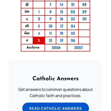
தி
7
14
21
28
செ
1
8
15
22
29
பு
2
9
16
23
30
வி
3
10
17
24
வெ
4
11
18
25
ச
5
12
19
26
Archive
2026
2027
Catholic Answers
Get answers to common questions about
Catholic faith and practices.
READ CATHOLIC ANSWERS