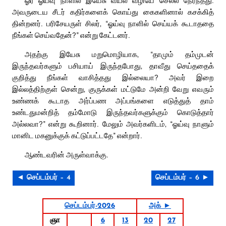
ஓர் ஓய்வு நாளில் இயேசு வயல் வழியே செல்ல நேர்ந்தது.
அவருடைய சீடர் கதிர்களைக் கொய்து கைகளினால் கசக்கித்
தின்றனர். பரிசேயருள் சிலர், “ஓய்வு நாளில் செய்யக் கூடாததை
நீங்கள் செய்வதேன்?” என்று கேட்டனர்.
அதற்கு இயேசு மறுமொழியாக, “தாமும் தம்முடன்
இருந்தவர்களும் பசியாய் இருந்தபோது, தாவீது செய்ததைக்
குறித்து நீங்கள் வாசித்தது இல்லையா? அவர் இறை
இல்லத்திற்குள் சென்று, குருக்கள் மட்டுமே அன்றி வேறு எவரும்
உண்ணக் கூடாத அர்ப்பண அப்பங்களை எடுத்துத் தாம்
உண்டதுமன்றித் தம்மோடு இருந்தவர்களுக்கும் கொடுத்தார்
அல்லவா?” என்று கூறினார். மேலும் அவர்களிடம், “ஓய்வு நாளும்
மானிட மகனுக்குக் கட்டுப்பட்டதே” என்றார்.
ஆண்டவரின் அருள்வாக்கு.
◄ செப்டம்பர் – 4
செப்டம்பர் – 6 ►
செப்டம்பர்-2026
அக் ►
ஞா
6
13
20
27