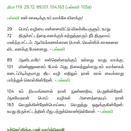
திபா 119: 29,72. 89,101. 104,163 (பல்லவி: 105a)
பல்லவி:
என் காலடிக்கு உம் வாக்கே விளக்கு!
29
பொய் வழியை என்னைவிட்டு விலக்கியருளும்; உமது
72
திருச்சட்டத்தை எனக்குக் கற்றுத்தாரும்.
நீர் திருவாய்
மலர்ந்த சட்டம், ஆயிரக்கணக்கான பொன், வெள்ளிக் காசுகளை
விட எனக்கு மேலானது. –
பல்லவி
89
ஆண்டவரே! என்றென்றைக்கும் உள்ளது உமது வாக்கு;
101
விண்ணுலகைப் போல் அது நிலைத்துள்ளது.
உம் வாக்கைக்
கடைப்பிடிக்குமாறு தீய வழி எதிலும் நான் கால் வைக்காது
பார்த்துக் கொள்கின்றேன். –
பல்லவி
104
உம் நியமங்களால் நான் நுண்ணறிவு பெறுகின்றேன்.
ஆகவேதான் பொய் வழிகள் அனைத்தையும் நான்
163
வெறுக்கின்றேன்
பொய்யை வெறுத்து ஒதுக்குகின்றேன்;
உமது திருச்சட்டத்தின் மீது பற்றுக்கொண்டுள்ளேன். –
பல்லவி
நற்செய்திக்கு முன் வாழ்த்தொலி