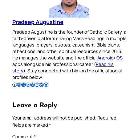
Pradeep Augustine
Pradeep Augustine is the founder of Catholic Gallery, a
faith-driven platform sharing Mass Readings in multiple
languages, prayers, quotes, catechism, Bible plans,
reflections, and other spiritual resources since 2013.
He manages the website and the official
Android
/
iOS
apps alongside his professional career (
Read his
story
). Stay connected with him on the official social
profiles below.
Follow Pradeep on Facebook
Follow Pradeep on Instagram
Follow Pradeep on X
Follow Pradeep on LinkedIn
Follow Pradeep on Pinterest
Subscribe to Pradeep’s Youtube Channel
Follow Pradeep on WordPress
Follow Pradeep on GitHub
Leave a Reply
Your email address will not be published.
Required
fields are marked
*
Comment
*