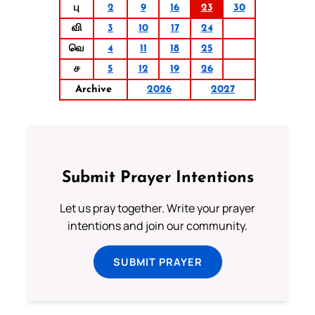
பு
2
9
16
23
30
வி
3
10
17
24
வெ
4
11
18
25
ச
5
12
19
26
Archive
2026
2027
Submit Prayer Intentions
Let us pray together. Write your prayer
intentions and join our community.
SUBMIT PRAYER