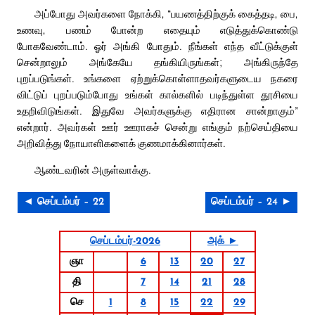
அப்போது அவர்களை நோக்கி, “பயணத்திற்குக் கைத்தடி, பை,
உணவு, பணம் போன்ற எதையும் எடுத்துக்கொண்டு
போகவேண்டாம். ஓர் அங்கி போதும். நீங்கள் எந்த வீட்டுக்குள்
சென்றாலும் அங்கேயே தங்கியிருங்கள்; அங்கிருந்தே
புறப்படுங்கள். உங்களை ஏற்றுக்கொள்ளாதவர்களுடைய நகரை
விட்டுப் புறப்படும்போது உங்கள் கால்களில் படிந்துள்ள தூசியை
உதறிவிடுங்கள். இதுவே அவர்களுக்கு எதிரான சான்றாகும்”
என்றார். அவர்கள் ஊர் ஊராகச் சென்று எங்கும் நற்செய்தியை
அறிவித்து நோயாளிகளைக் குணமாக்கினார்கள்.
ஆண்டவரின் அருள்வாக்கு.
◄ செப்டம்பர் – 22
செப்டம்பர் – 24 ►
செப்டம்பர்-2026
அக் ►
ஞா
6
13
20
27
தி
7
14
21
28
செ
1
8
15
22
29