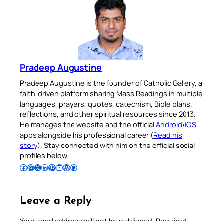
Pradeep Augustine
Pradeep Augustine is the founder of Catholic Gallery, a
faith-driven platform sharing Mass Readings in multiple
languages, prayers, quotes, catechism, Bible plans,
reflections, and other spiritual resources since 2013.
He manages the website and the official
Android
/
iOS
apps alongside his professional career (
Read his
story
). Stay connected with him on the official social
profiles below.
Follow Pradeep on Facebook
Follow Pradeep on Instagram
Follow Pradeep on X
Follow Pradeep on LinkedIn
Follow Pradeep on Pinterest
Subscribe to Pradeep’s Youtube Channel
Follow Pradeep on WordPress
Follow Pradeep on GitHub
Leave a Reply
Your email address will not be published.
Required