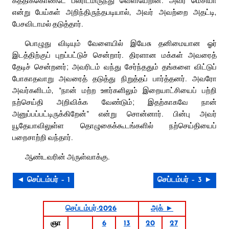
கத்திக்கொண்டே பலரிடமிருந்து வெளியேறின. அவர் மெசியா
என்று பேய்கள் அறிந்திருந்தபடியால், அவர் அவற்றை அதட்டி,
பேசவிடாமல் தடுத்தார்.
பொழுது விடியும் வேளையில் இயேசு தனிமையான ஓர்
இடத்திற்குப் புறப்பட்டுச் சென்றார். திரளான மக்கள் அவரைத்
தேடிச் சென்றனர்; அவரிடம் வந்து சேர்ந்ததும் தங்களை விட்டுப்
போகாதவாறு அவரைத் தடுத்து நிறுத்தப் பார்த்தனர். அவரோ
அவர்களிடம், “நான் மற்ற ஊர்களிலும் இறையாட்சியைப் பற்றி
நற்செய்தி அறிவிக்க வேண்டும்; இதற்காகவே நான்
அனுப்பப்பட்டிருக்கிறேன்” என்று சொன்னார். பின்பு அவர்
யூதேயாவிலுள்ள தொழுகைக்கூடங்களில் நற்செய்தியைப்
பறைசாற்றி வந்தார்.
ஆண்டவரின் அருள்வாக்கு.
◄ செப்டம்பர் – 1
செப்டம்பர் – 3 ►
செப்டம்பர்-2026
அக் ►
ஞா
6
13
20
27