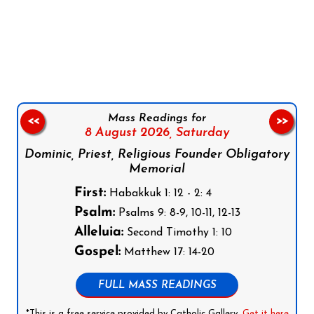
Follow us on Facebook
Follow us on Instagram
Follow us on X
Subscribe to our YouTube Channel
Follow us on WhatsApp
Mass Readings for
<<
>>
8 August 2026,
Saturday
Dominic, Priest, Religious Founder Obligatory
Memorial
First:
Habakkuk 1: 12 - 2: 4
Psalm:
Psalms 9: 8-9, 10-11, 12-13
Alleluia:
Second Timothy 1: 10
Gospel:
Matthew 17: 14-20
FULL MASS READINGS
*This is a free service provided by Catholic Gallery.
Get it here