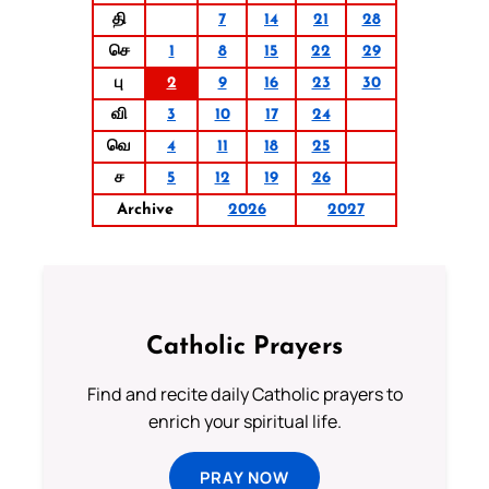
தி
7
14
21
28
செ
1
8
15
22
29
பு
2
9
16
23
30
வி
3
10
17
24
வெ
4
11
18
25
ச
5
12
19
26
Archive
2026
2027
Catholic Prayers
Find and recite daily Catholic prayers to
enrich your spiritual life.
PRAY NOW