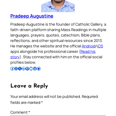
Pradeep Augustine
Pradeep Augustine is the founder of Catholic Gallery, a
faith-driven platform sharing Mass Readings in multiple
languages, prayers, quotes, catechism, Bible plans,
reflections, and other spiritual resources since 2013.
He manages the website and the official
Android
/
iOS
apps alongside his professional career (
Read his
story
). Stay connected with him on the official social
profiles below.
Follow Pradeep on Facebook
Follow Pradeep on Instagram
Follow Pradeep on X
Follow Pradeep on LinkedIn
Follow Pradeep on Pinterest
Subscribe to Pradeep’s Youtube Channel
Follow Pradeep on WordPress
Follow Pradeep on GitHub
Leave a Reply
Your email address will not be published.
Required
fields are marked
*
Comment
*