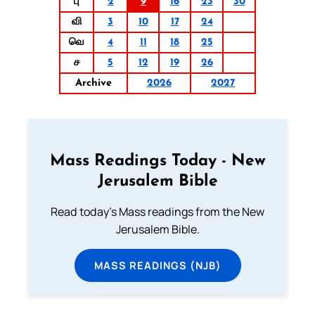
பு
2
9
16
23
30
வி
3
10
17
24
வெ
4
11
18
25
ச
5
12
19
26
Archive
2026
2027
Mass Readings Today - New
Jerusalem Bible
Read today's Mass readings from the New
Jerusalem Bible.
MASS READINGS (NJB)