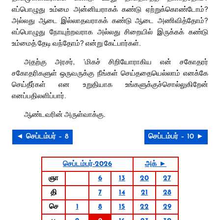
எப்பொழுது உம்மை அன்னியராகக் கண்டு ஏற்றுக்கொண்டோம்?
அல்லது ஆடை இல்லாதவராகக் கண்டு ஆடை அணிவித்தோம்?
எப்பொழுது நோயுற்றவராக அல்லது சிறையில் இருக்கக் கண்டு
உம்மைத் தேடி வந்தோம்? என்று கேட்பார்கள்.
அதற்கு அரசர், ‘மிகச் சிறியோராகிய என் சகோதரர்
சகோதரிகளுள் ஒருவருக்கு நீங்கள் செய்ததையெல்லாம் எனக்கே
செய்தீர்கள் என உறுதியாக உங்களுக்குச்சொல்லுகிறேன்
எனப்பதிலளிப்பார்.
ஆண்டவரின் அருள்வாக்கு.
◄ செப்டம்பர் – 8
செப்டம்பர் – 10 ►
செப்டம்பர்-2026
அக் ►
ஞா
6
13
20
27
தி
7
14
21
28
செ
1
8
15
22
29