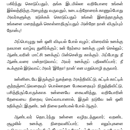
பகிர்ந்து கொடுப்பதும், தங்க இடமில்லா வறியோரை உங்கள்
இல்லத்திற்கு அழைத்து வருவதும், உடையற்றோரைக் காணும்போது
அவர்களுக்கு உடுக்கக் கொடுப்பதும் உங்கள் இனத்தாருக்கு
உங்களை மறைத்துக் கொள்ளாதிருப்பதும் அன்றோ நான் விரும்பும்
நோன்பு!
அப்பொழுது உன் ஒளி விடியல் போல் எழும்; விரைவில் உனக்கு
நலமான வாழ்வு துளிர்க்கும்; உன் நேர்மை உனக்கு முன் செல்லும்;
ஆண்டவரின் மாட்சி உனக்குப் பின்சென்று காக்கும். அப்போது நீ
ஆண்டவரை மன்றாடுவாய்; அவர் உனக்குப் பதிலளிப்பார்; நீ
கூக்குரல் இடுவாய்; அவர் ‘இதோ! நான்’ என மறுமொழி தருவார்.
உன்னிடையே இருக்கும் நுகத்தை அகற்றிவிட்டு, சுட்டிக் காட்டிக்
குற்றஞ்சாட்டுவதையும் பொல்லாதன பேசுவதையும் நிறுத்திவிட்டு,
பசித்திருப்போருக்காக உன்னையே கையளித்து, வறியோரின்
தேவையை நிறைவு செய்வாயானால், இருள் நடுவே உன் ஒளி
உதிக்கும்; இருண்ட உன் நிலை நண்பகல் போல் ஆகும்.
ஆண்டவர் தொடர்ந்து உன்னை வழிநடத்துவார்; வறண்ட
சூழலில் உனக்கு நிறைவளிப்பார்; உன் எலும்புகளை