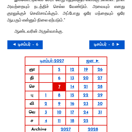
அவற்றையும் நடத்திச் செல்ல வேண்டும். அவையும் எனது
குரலுக்குச் செவிசாய்க்கும். அப்போது ஒரே மந்தையும் ஒரே
ஆயரும் என்னும் நிலை ஏற்படும்.”
ஆண்டவரின் அருள்வாக்கு.
◄ டிசம்பர் – 6
டிசம்பர் – 8 ►
டிசம்பர்-2027
ஜன ►
ஞா
5
12
19
26
தி
6
13
20
27
செ
7
14
21
28
பு
1
8
15
22
29
வி
2
9
16
23
30
வெ
3
10
17
24
31
ச
4
11
18
25
Archive
2027
2028