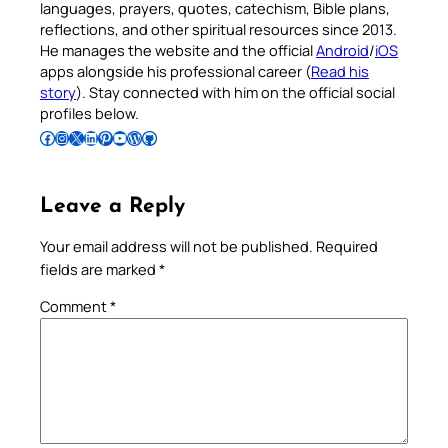
languages, prayers, quotes, catechism, Bible plans,
reflections, and other spiritual resources since 2013.
He manages the website and the official
Android
/
iOS
apps alongside his professional career (
Read his
story
). Stay connected with him on the official social
profiles below.
Follow Pradeep on Facebook
Follow Pradeep on Instagram
Follow Pradeep on X
Follow Pradeep on LinkedIn
Follow Pradeep on Pinterest
Subscribe to Pradeep’s Youtube Channel
Follow Pradeep on WordPress
Follow Pradeep on GitHub
Leave a Reply
Your email address will not be published.
Required
fields are marked
*
Comment
*