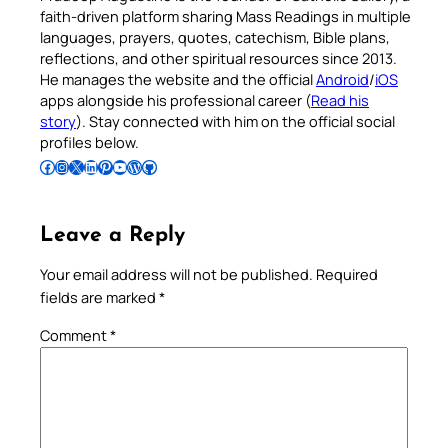
faith-driven platform sharing Mass Readings in multiple
languages, prayers, quotes, catechism, Bible plans,
reflections, and other spiritual resources since 2013.
He manages the website and the official
Android
/
iOS
apps alongside his professional career (
Read his
story
). Stay connected with him on the official social
profiles below.
Follow Pradeep on Facebook
Follow Pradeep on Instagram
Follow Pradeep on X
Follow Pradeep on LinkedIn
Follow Pradeep on Pinterest
Subscribe to Pradeep’s Youtube Channel
Follow Pradeep on WordPress
Follow Pradeep on GitHub
Leave a Reply
Your email address will not be published.
Required
fields are marked
*
Comment
*