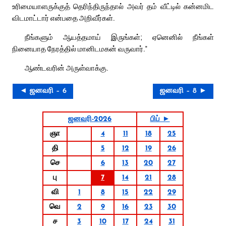
உரிமையாளருக்குத் தெரிந்திருந்தால் அவர் தம் வீட்டில் கன்னமிட
விடமாட்டார் என்பதை அறிவீர்கள்.
நீங்களும் ஆயத்தமாய் இருங்கள்; ஏனெனில் நீங்கள்
நினையாத நேரத்தில் மானிடமகன் வருவார்.”
ஆண்டவரின் அருள்வாக்கு.
◄ ஜனவரி – 6
ஜனவரி – 8 ►
ஜனவரி-2026
பிப் ►
ஞா
4
11
18
25
தி
5
12
19
26
செ
6
13
20
27
பு
7
14
21
28
வி
1
8
15
22
29
வெ
2
9
16
23
30
ச
3
10
17
24
31