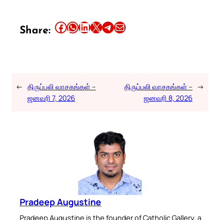
Share this article on Facebook
Share this article on WhatsApp
Share this article on LinkedIn
Share this article on X
Share this article on Telegram
Email this Article
Share:
←
திருப்பலி வாசகங்கள் –
திருப்பலி வாசகங்கள் –
→
ஜனவரி 7, 2026
ஜனவரி 8, 2026
Pradeep Augustine
Pradeep Augustine is the founder of Catholic Gallery, a