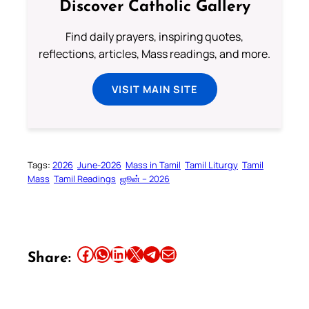
Discover Catholic Gallery
Find daily prayers, inspiring quotes,
reflections, articles, Mass readings, and more.
VISIT MAIN SITE
Tags:
2026
June-2026
Mass in Tamil
Tamil Liturgy
Tamil
Mass
Tamil Readings
ஜூன் – 2026
Share this article on Facebook
Share this article on WhatsApp
Share this article on LinkedIn
Share this article on X
Share this article on Telegram
Email this Article
Share: