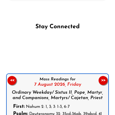
Stay Connected
Follow us on Facebook
Follow us on Instagram
Follow us on X
Subscribe to our YouTube Channel
Follow us on WhatsApp
Mass Readings for
<<
>>
7 August 2026,
Friday
Ordinary Weekday/ Sixtus II, Pope, Martyr,
and Companions, Martyrs/ Cajetan, Priest
First:
Nahum 2: 1, 3; 3: 1-3, 6-7
Psalm:
Deuteronomy 32: 35cd-36ab, 39abcd, 41