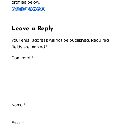
profiles below.
Follow Pradeep on Facebook
Follow Pradeep on Instagram
Follow Pradeep on X
Follow Pradeep on LinkedIn
Follow Pradeep on Pinterest
Subscribe to Pradeep’s Youtube Channel
Follow Pradeep on WordPress
Follow Pradeep on GitHub
Leave a Reply
Your email address will not be published.
Required
fields are marked
*
Comment
*
Name
*
Email
*