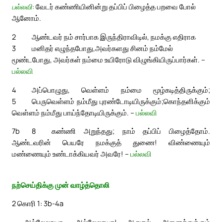
பல்லவி:
வேடர் கண்ணியினின்று தப்பிப் பிழைத்த பறவை போல்
ஆனோம்.
2
ஆண்டவர் நம் சார்பாக இருந்திராவிடில், நமக்கு எதிராக
3
மனிதர் எழுந்தபோது,
அவர்களது சினம் நம்மேல்
மூண்டபோது, அவர்கள் நம்மை உயிரோடு விழுங்கியிருப்பார்கள். –
பல்லவி
4
அப்பொழுது, வெள்ளம் நம்மை மூழ்கடித்திருக்கும்;
5
பெருவெள்ளம் நம்மீது புரண்டோடியிருக்கும்;
கொந்தளிக்கும்
வெள்ளம் நம்மீது பாய்ந்தோடியிருக்கும். –
பல்லவி
7b
8
கண்ணி அறுந்தது; நாம் தப்பிப் பிழைத்தோம்.
ஆண்டவரின் பெயரே நமக்குத் துணை! விண்ணையும்
மண்ணையும் உண்டாக்கியவர் அவரே! –
பல்லவி
நற்செய்திக்கு முன் வாழ்த்தொலி
2 கொரி 1: 3b-4a
அல்லேலூயா, அல்லேலூயா! ஆறுதல் அனைத்துக்கும்