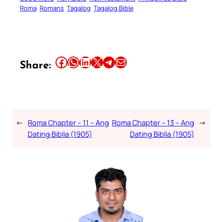
Roma
Romans
Tagalog
Tagalog Bible
Share this article on Facebook
Share this article on WhatsApp
Share this article on LinkedIn
Share this article on X
Share this article on Telegram
Email this Article
Share:
←
Roma Chapter – 11 – Ang
Roma Chapter – 13 – Ang
→
Dating Biblia (1905)
Dating Biblia (1905)