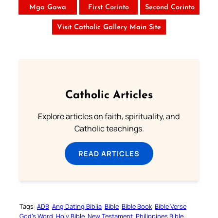
Mga Gawa
First Corinto
Second Corinto
Visit Catholic Gallery Main Site
Catholic Articles
Explore articles on faith, spirituality, and
Catholic teachings.
READ ARTICLES
Tags:
ADB
Ang Dating Biblia
Bible
Bible Book
Bible Verse
God’s Word
Holy Bible
New Testament
Philippines Bible