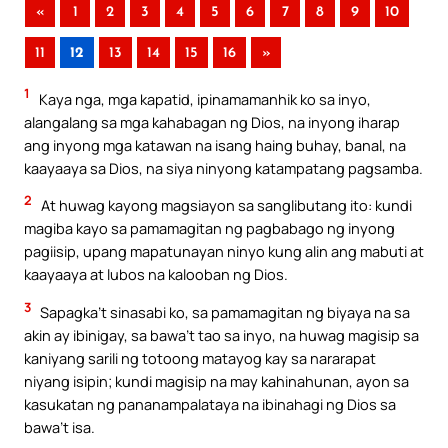
«
1
2
3
4
5
6
7
8
9
10
11
12
13
14
15
16
»
1
Kaya nga, mga kapatid, ipinamamanhik ko sa inyo,
alangalang sa mga kahabagan ng Dios, na inyong iharap
ang inyong mga katawan na isang haing buhay, banal, na
kaayaaya sa Dios, na siya ninyong katampatang pagsamba.
2
At huwag kayong magsiayon sa sanglibutang ito: kundi
magiba kayo sa pamamagitan ng pagbabago ng inyong
pagiisip, upang mapatunayan ninyo kung alin ang mabuti at
kaayaaya at lubos na kalooban ng Dios.
3
Sapagka’t sinasabi ko, sa pamamagitan ng biyaya na sa
akin ay ibinigay, sa bawa’t tao sa inyo, na huwag magisip sa
kaniyang sarili ng totoong matayog kay sa nararapat
niyang isipin; kundi magisip na may kahinahunan, ayon sa
kasukatan ng pananampalataya na ibinahagi ng Dios sa
bawa’t isa.