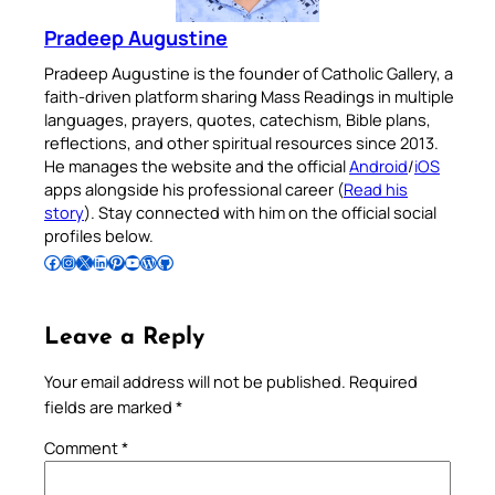
Pradeep Augustine
Pradeep Augustine is the founder of Catholic Gallery, a
faith-driven platform sharing Mass Readings in multiple
languages, prayers, quotes, catechism, Bible plans,
reflections, and other spiritual resources since 2013.
He manages the website and the official
Android
/
iOS
apps alongside his professional career (
Read his
story
). Stay connected with him on the official social
profiles below.
Follow Pradeep on Facebook
Follow Pradeep on Instagram
Follow Pradeep on X
Follow Pradeep on LinkedIn
Follow Pradeep on Pinterest
Subscribe to Pradeep’s Youtube Channel
Follow Pradeep on WordPress
Follow Pradeep on GitHub
Leave a Reply
Your email address will not be published.
Required
fields are marked
*
Comment
*