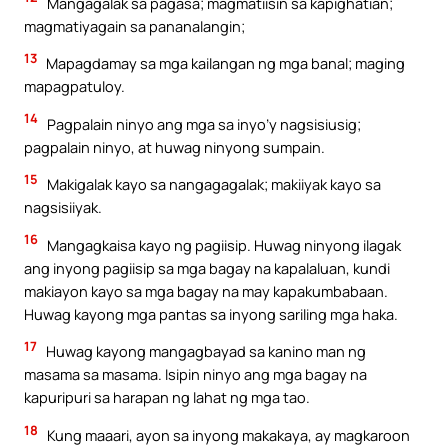
Mangagalak sa pagasa; magmatiisin sa kapighatian;
magmatiyagain sa pananalangin;
13
Mapagdamay sa mga kailangan ng mga banal; maging
mapagpatuloy.
14
Pagpalain ninyo ang mga sa inyo’y nagsisiusig;
pagpalain ninyo, at huwag ninyong sumpain.
15
Makigalak kayo sa nangagagalak; makiiyak kayo sa
nagsisiiyak.
16
Mangagkaisa kayo ng pagiisip. Huwag ninyong ilagak
ang inyong pagiisip sa mga bagay na kapalaluan, kundi
makiayon kayo sa mga bagay na may kapakumbabaan.
Huwag kayong mga pantas sa inyong sariling mga haka.
17
Huwag kayong mangagbayad sa kanino man ng
masama sa masama. Isipin ninyo ang mga bagay na
kapuripuri sa harapan ng lahat ng mga tao.
18
Kung maaari, ayon sa inyong makakaya, ay magkaroon