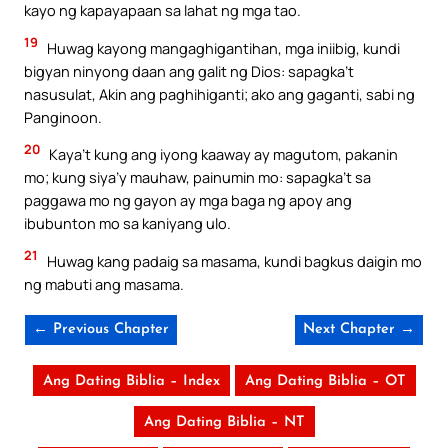
kayo ng kapayapaan sa lahat ng mga tao.
19
Huwag kayong mangaghigantihan, mga iniibig, kundi
bigyan ninyong daan ang galit ng Dios: sapagka’t
nasusulat, Akin ang paghihiganti; ako ang gaganti, sabi ng
Panginoon.
20
Kaya’t kung ang iyong kaaway ay magutom, pakanin
mo; kung siya’y mauhaw, painumin mo: sapagka’t sa
paggawa mo ng gayon ay mga baga ng apoy ang
ibubunton mo sa kaniyang ulo.
21
Huwag kang padaig sa masama, kundi bagkus daigin mo
ng mabuti ang masama.
← Previous Chapter
Next Chapter →
Ang Dating Biblia – Index
Ang Dating Biblia – OT
Ang Dating Biblia – NT