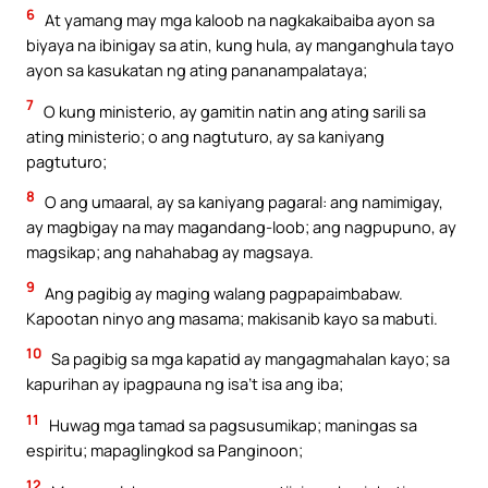
6
At yamang may mga kaloob na nagkakaibaiba ayon sa
biyaya na ibinigay sa atin, kung hula, ay manganghula tayo
ayon sa kasukatan ng ating pananampalataya;
7
O kung ministerio, ay gamitin natin ang ating sarili sa
ating ministerio; o ang nagtuturo, ay sa kaniyang
pagtuturo;
8
O ang umaaral, ay sa kaniyang pagaral: ang namimigay,
ay magbigay na may magandang-loob; ang nagpupuno, ay
magsikap; ang nahahabag ay magsaya.
9
Ang pagibig ay maging walang pagpapaimbabaw.
Kapootan ninyo ang masama; makisanib kayo sa mabuti.
10
Sa pagibig sa mga kapatid ay mangagmahalan kayo; sa
kapurihan ay ipagpauna ng isa’t isa ang iba;
11
Huwag mga tamad sa pagsusumikap; maningas sa
espiritu; mapaglingkod sa Panginoon;
12