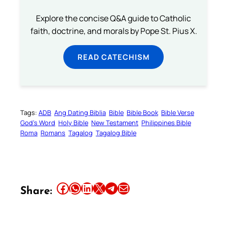
Explore the concise Q&A guide to Catholic
faith, doctrine, and morals by Pope St. Pius X.
READ CATECHISM
Tags:
ADB
Ang Dating Biblia
Bible
Bible Book
Bible Verse
God’s Word
Holy Bible
New Testament
Philippines Bible
Roma
Romans
Tagalog
Tagalog Bible
Share this article on Facebook
Share this article on WhatsApp
Share this article on LinkedIn
Share this article on X
Share this article on Telegram
Email this Article
Share: