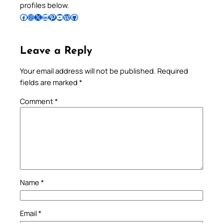
profiles below.
Follow Pradeep on Facebook
Follow Pradeep on Instagram
Follow Pradeep on X
Follow Pradeep on LinkedIn
Follow Pradeep on Pinterest
Subscribe to Pradeep’s Youtube Channel
Follow Pradeep on WordPress
Follow Pradeep on GitHub
Leave a Reply
Your email address will not be published.
Required
fields are marked
*
Comment
*
Name
*
Email
*