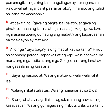
pamamagitan ng aking kasinungalingan ay sumagana sa
ikaluluwalhati niya, bakit pa naman ako’y hinahatulang tulad
sa isang makasalanan?
8
At bakit hindi (gaya ng pagkalibak sa atin, at gaya ng
pinatotohanan ng ilan na ating sinasabi), Magsigawa tayo
ng masama upang dumating ang mabuti? ang kaparusahan
sa mga gayon ay matuwid.
9
Ano nga? tayo baga’y lalong mabuti kay sa kanila? Hindi,
sa anomang paraan: sapagka’t ating kapuwa isinasakdal na
muna ang mga Judio at ang mga Griego, na silang lahat ay
nangasa ilalim ng kasalanan;
10
Gaya ng nasusulat, Walang matuwid, wala, wala kahit
isa;
11
Walang nakatatalastas, Walang humahanap sa Dios;
12
Silang lahat ay nagsilihis, magkakasamang nawalan ng
kasaysayan; Walang gumagawa ng mabuti, wala, wala kahit