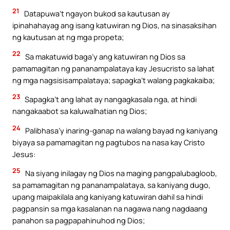
21
Datapuwa’t ngayon bukod sa kautusan ay
ipinahahayag ang isang katuwiran ng Dios, na sinasaksihan
ng kautusan at ng mga propeta;
22
Sa makatuwid baga’y ang katuwiran ng Dios sa
pamamagitan ng pananampalataya kay Jesucristo sa lahat
ng mga nagsisisampalataya; sapagka’t walang pagkakaiba;
23
Sapagka’t ang lahat ay nangagkasala nga, at hindi
nangakaabot sa kaluwalhatian ng Dios;
24
Palibhasa’y inaring-ganap na walang bayad ng kaniyang
biyaya sa pamamagitan ng pagtubos na nasa kay Cristo
Jesus:
25
Na siyang inilagay ng Dios na maging pangpalubagloob,
sa pamamagitan ng pananampalataya, sa kaniyang dugo,
upang maipakilala ang kaniyang katuwiran dahil sa hindi
pagpansin sa mga kasalanan na nagawa nang nagdaang
panahon sa pagpapahinuhod ng Dios;