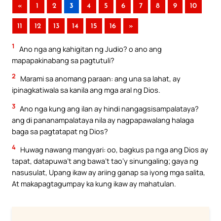
«
1
2
3
4
5
6
7
8
9
10
11
12
13
14
15
16
»
1
Ano nga ang kahigitan ng Judio? o ano ang
mapapakinabang sa pagtutuli?
2
Marami sa anomang paraan: ang una sa lahat, ay
ipinagkatiwala sa kanila ang mga aral ng Dios.
3
Ano nga kung ang ilan ay hindi nangagsisampalataya?
ang di pananampalataya nila ay nagpapawalang halaga
baga sa pagtatapat ng Dios?
4
Huwag nawang mangyari: oo, bagkus pa nga ang Dios ay
tapat, datapuwa’t ang bawa’t tao’y sinungaling; gaya ng
nasusulat, Upang ikaw ay ariing ganap sa iyong mga salita,
At makapagtagumpay ka kung ikaw ay mahatulan.