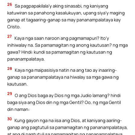
26
Sa pagpapakilala’y aking sinasabi, ng kaniyang
katuwiran sa panahong kasalukuyan, upang siya’y maging
ganap at tagaaring-ganap sa may pananampalataya kay
Cristo.
27
Kaya nga saan naroon ang pagmamapuri? Ito’y
inihiwalay na. Sa pamamagitan ng anong kautusan? ng mga
gawa? Hindi: kundi sa pamamagitan ng kautusan ng
pananampalataya.
28
Kaya nga maipasisiya natin na ang tao ay inaaring-
ganap sa pananampalataya na hiwalay sa mga gawa ng
kautusan.
29
O ang Dios baga ay Dios ng mga Judio lamang? hindi
baga siya ang Dios din ng mga Gentil? Oo, ng mga Gentil
din naman:
30
Kung gayon nga na iisa ang Dios, at kaniyang aariing-
ganap ang pagtutuli sa pamamagitan ng pananampalataya,
at ang di pagtutuli sa pamamagitan ng pananampalataya.