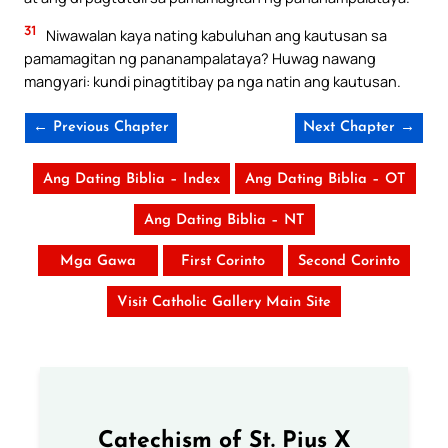
31
Niwawalan kaya nating kabuluhan ang kautusan sa
pamamagitan ng pananampalataya? Huwag nawang
mangyari: kundi pinagtitibay pa nga natin ang kautusan.
← Previous Chapter
Next Chapter →
Ang Dating Biblia – Index
Ang Dating Biblia – OT
Ang Dating Biblia – NT
Mga Gawa
First Corinto
Second Corinto
Visit Catholic Gallery Main Site
Catechism of St. Pius X