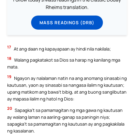
Rheims translation.
MASS READINGS (DRB)
17
At ang daan ng kapayapaan ay hindi nila nakilala;
18
Walang pagkatakot sa Dios sa harap ng kanilang mga
mata.
19
Ngayon ay nalalaman natin na ang anomang sinasabi ng
kautusan, yaon ay sinasabi sa nangasa ilalim ng kautusan;
upang matikom ang bawa’t bibig, at ang buong sanglibutan
ay mapasa ilalim ng hatol ng Dios:
20
Sapagka’t sa pamamagitan ng mga gawa ng kautusan
ay walang laman na aariing-ganap sa paningin niya;
sapagka’t sa pamamagitan ng kautusan ay ang pagkakilala
ng kasalanan.