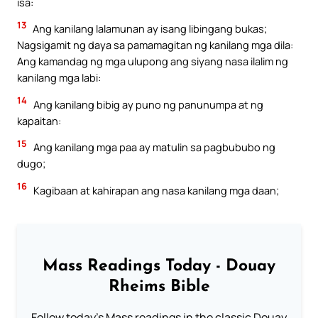
isa:
13
Ang kanilang lalamunan ay isang libingang bukas;
Nagsigamit ng daya sa pamamagitan ng kanilang mga dila:
Ang kamandag ng mga ulupong ang siyang nasa ilalim ng
kanilang mga labi:
14
Ang kanilang bibig ay puno ng panunumpa at ng
kapaitan:
15
Ang kanilang mga paa ay matulin sa pagbububo ng
dugo;
16
Kagibaan at kahirapan ang nasa kanilang mga daan;
Mass Readings Today - Douay
Rheims Bible
Follow today's Mass readings in the classic Douay