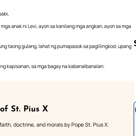
sabi,
g mga anak ni Levi, ayon sa kanilang mga angkan, ayon sa mga
ng taong gulang, lahat ng pumapasok sa paglilingkod, upang
o ng kapisanan, sa mga bagay na kabanalbanalan:
Follow us 
of St. Pius X
aith, doctrine, and morals by Pope St. Pius X.