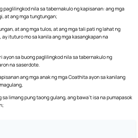
g paglilingkod nila sa tabernakulo ng kapisanan: ang mga
gi, at ang mga tungtungan;
ngan, at ang mga tulos, at ang mga tali pati ng lahat ng
, ay ituturo mo sa kanila ang mga kasangkapan na
i ayon sa buong paglilingkod nila sa tabernakulo ng
aron na saserdote.
g kapisanan ang mga anak ng mga Coathita ayon sa kanilang
 magulang,
 sa limang pung taong gulang, ang bawa’t isa na pumapasok
n;