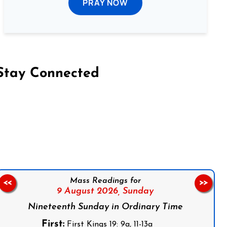
PRAY NOW
Stay Connected
on Facebook
Follow us on Instagram
Follow us on X
Subscribe to our YouTube Channel
Follow us on WhatsApp
Mass Readings for
<<
>>
9 August 2026,
Sunday
Nineteenth Sunday in Ordinary Time
First:
First Kings 19: 9a, 11-13a