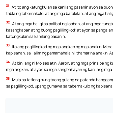
31
At ito ang katungkulan sa kanilang pasanin ayon sa buon
tabla ng tabernakulo, at ang mga barakilan, at ang mga hali
32
At ang mga haligi sa palibot ng looban, at ang mga tungtu
kasangkapan at ng buong paglilingkod: at ayon sa pangalan
katungkulan sa kanilang pasanin.
33
Ito ang paglilingkod ng mga angkan ng mga anak ni Merar
kapisanan, sa ilalim ng pamamahala ni Ithamar na anak ni A
34
At binilang ni Moises at ni Aaron, at ng mga prinsipe n
mga angkan, at ayon sa mga sangbahayan ng kanilang mga
35
Mula sa tatlong pung taong gulang na patanda hanggang
sa paglilingkod, upang gumawa sa tabernakulo ng kapisana