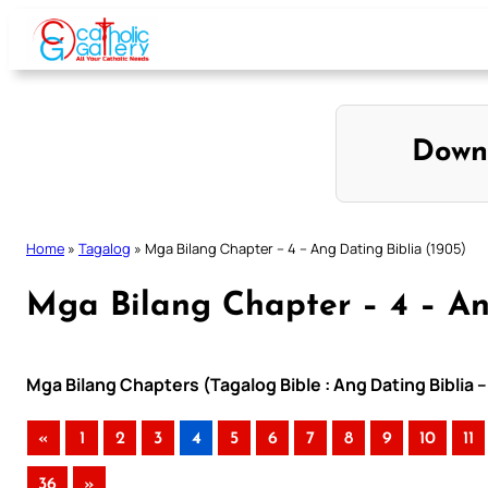
Skip
to
content
Down
Home
»
Tagalog
»
Mga Bilang Chapter – 4 – Ang Dating Biblia (1905)
Mga Bilang Chapter – 4 – An
Mga Bilang Chapters (Tagalog Bible : Ang Dating Biblia 
«
1
2
3
4
5
6
7
8
9
10
11
36
»