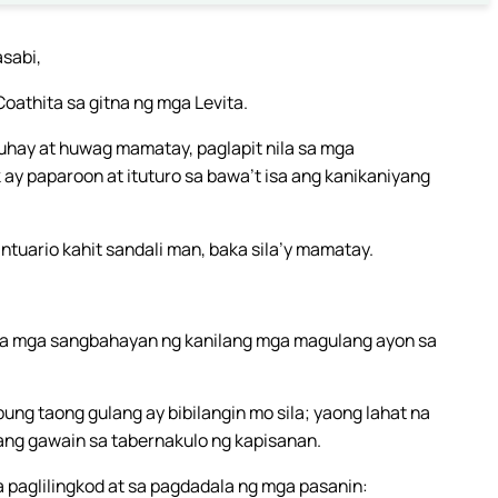
asabi,
oathita sa gitna ng mga Levita.
buhay at huwag mamatay, paglapit nila sa mga
ay paparoon at ituturo sa bawa’t isa ang kanikaniyang
tuario kahit sandali man, baka sila’y mamatay.
 sa mga sangbahayan ng kanilang mga magulang ayon sa
ng taong gulang ay bibilangin mo sila; yaong lahat na
ng gawain sa tabernakulo ng kapisanan.
a paglilingkod at sa pagdadala ng mga pasanin: