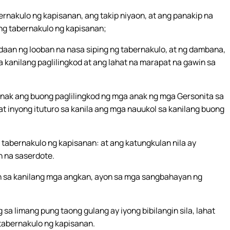
ernakulo ng kapisanan, ang takip niyaon, at ang panakip na
 ng tabernakulo ng kapisanan;
-daan ng looban na nasa siping ng tabernakulo, at ng dambana,
a kanilang paglilingkod at ang lahat na marapat na gawin sa
nak ang buong paglilingkod ng mga anak ng mga Gersonita sa
at inyong ituturo sa kanila ang mga nauukol sa kanilang buong
 tabernakulo ng kapisanan: at ang katungkulan nila ay
n na saserdote.
yon sa kanilang mga angkan, ayon sa mga sangbahayan ng
a limang pung taong gulang ay iyong bibilangin sila, lahat
tabernakulo ng kapisanan.