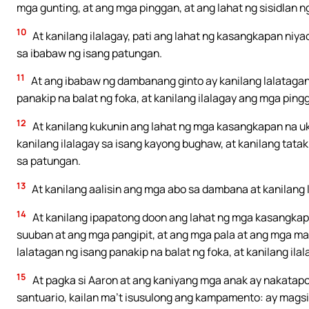
mga gunting, at ang mga pinggan, at ang lahat ng sisidlan 
10
At kanilang ilalagay, pati ang lahat ng kasangkapan niyaon
sa ibabaw ng isang patungan.
11
At ang ibabaw ng dambanang ginto ay kanilang lalatagan
panakip na balat ng foka, at kanilang ilalagay ang mga ping
12
At kanilang kukunin ang lahat ng mga kasangkapan na uk
kanilang ilalagay sa isang kayong bughaw, at kanilang tatak
sa patungan.
13
At kanilang aalisin ang mga abo sa dambana at kanilang 
14
At kanilang ipapatong doon ang lahat ng mga kasangkap
suuban at ang mga pangipit, at ang mga pala at ang mga m
lalatagan ng isang panakip na balat ng foka, at kanilang il
15
At pagka si Aaron at ang kaniyang mga anak ay nakatap
santuario, kailan ma’t isusulong ang kampamento: ay magsi