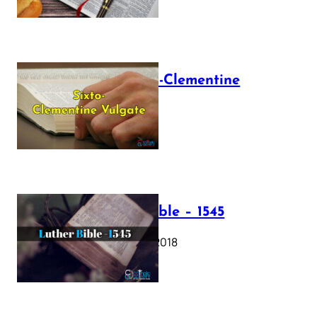
The Sixto-Clementine
Vulgate
July 12, 2025
Luther Bible – 1545
October 17, 2018