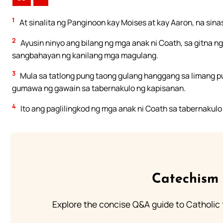
1
At sinalita ng Panginoon kay Moises at kay Aaron, na sina
2
Ayusin ninyo ang bilang ng mga anak ni Coath, sa gitna n
sangbahayan ng kanilang mga magulang.
3
Mula sa tatlong pung taong gulang hanggang sa limang pu
gumawa ng gawain sa tabernakulo ng kapisanan.
4
Ito ang paglilingkod ng mga anak ni Coath sa tabernakul
Catechism 
Explore the concise Q&A guide to Catholic f