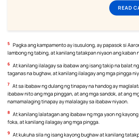
READ C
5
Pagka ang kampamento ay isusulong, ay papasok si Aaron 
lambong ng tabing, at kanilang tatakpan niyaon ang kaban 
6
At kanilang ilalagay sa ibabaw ang isang takip na balat n
taganas na bughaw, at kanilang ilalagay ang mga pingga ni
7
At sa ibabaw ng dulang ng tinapay na handog ay maglalata
ibabaw nito ang mga pinggan, at ang mga sandok, at ang m
namamalaging tinapay ay malalagay sa ibabaw niyaon.
8
At kanilang lalatagan ang ibabaw ng mga yaon ng kayong p
foka, at kanilang ilalagay ang mga pingga.
9
At kukuha sila ng isang kayong bughaw at kanilang tatak