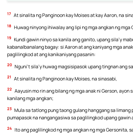
17
At sinalita ng Panginoon kay Moises at kay Aaron, na sin
18
Huwag ninyong ihiwalay ang lipi ng mga angkan ng mga C
19
Kundi gawin ninyo sa kanila ang ganito, upang sila’y ma
kabanalbanalang bagay: si Aaron at ang kaniyang mga anak 
paglilingkod at ang kanikaniyang pasanin:
20
Nguni’t sila’y huwag magsisipasok upang tingnan ang san
21
At sinalita ng Panginoon kay Moises, na sinasabi,
22
Aayusin mo rin ang bilang ng mga anak ni Gerson, ayon
kanilang mga angkan;
23
Mula sa tatlong pung taong gulang hanggang sa limang pu
pumapasok na nangangasiwa sa paglilingkod upang gawin a
24
Ito ang paglilingkod ng mga angkan ng mga Gersonita, s