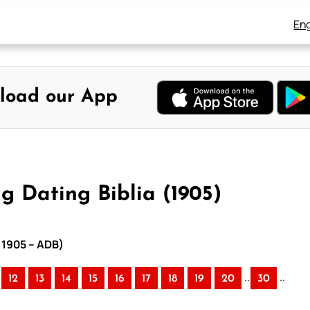
Eng
load our App
g Dating Biblia (1905)
– 1905 – ADB)
..
..
12
13
14
15
16
17
18
19
20
30