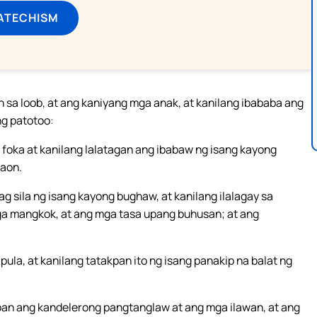
ATECHISM
sa loob, at ang kaniyang mga anak, at kanilang ibababa ang
ng patotoo:
g foka at kanilang lalatagan ang ibabaw ng isang kayong
yaon.
g sila ng isang kayong bughaw, at kanilang ilalagay sa
ga mangkok, at ang mga tasa upang buhusan; at ang
ula, at kanilang tatakpan ito ng isang panakip na balat ng
pan ang kandelerong pangtanglaw at ang mga ilawan, at ang