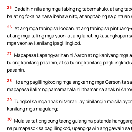
25
Dadalhin nila ang mga tabing ng tabernakulo, at ang tab
balat ng foka na nasa ibabaw nito, at ang tabing sa pintuan
26
At ang mga tabing sa looban, at ang tabing sa pintuang
at ang mga tali ng mga yaon, at ang lahat ng kasangkapan s
mga yaon ay kanilang ipaglilingkod.
27
Mapapasa kapangyarihan ni Aaron at ng kaniyang mga a
buong kanilang pasanin, at sa buong kanilang paglilingkod: 
pasanin.
28
Ito ang paglilingkod ng mga angkan ng mga Gersonita sa
mapapasa ilalim ng pamamahala ni Ithamar na anak ni Aaro
29
Tungkol sa mga anak ni Merari, ay bibilangin mo sila a
kanilang mga magulang;
30
Mula sa tatlong pung taong gulang na patanda hanggang s
na pumapasok sa paglilingkod, upang gawin ang gawain sa 