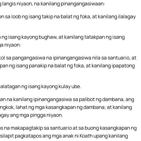
ng langis niyaon, na kanilang pinangangasiwaan:
 sa loob ng isang takip na balat ng foka, at kanilang ilalagay
 ng isang kayong bughaw, at kanilang tatakpan ng isang
ga niyaon:
ol sa pangangasiwa na ipinangangasiwa nila sa santuario, at
pan ng isang panakip na balat ng foka, at kanilang ipapatong
lalatagan ng isang kayong kulay ube.
an na kanilang ipinangangasiwa sa palibot ng dambana, ang
angkok, lahat ng mga kasangkapan ng dambana; at kanilang
alagay ang mga pingga niyaon.
os na makapagtakip sa santuario at sa buong kasangkapan ng
silapit pagkatapos ang mga anak ni Koath upang kanilang