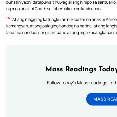
buhatin yaon: datapuwa’t huwag silang hihipo sa santuario,
ng mga anak ni Coath sa tabernakulo ng kapisanan.
16
At ang magiging katungkulan ni Eleazar na anak ni Aaron
kamangyan, at ang palaging handog na harina, at ang langis
lahat na nandoon, ang santuario at ang mga kasangkapan n
Mass Readings Today
Follow today's Mass readings in t
MASS REA