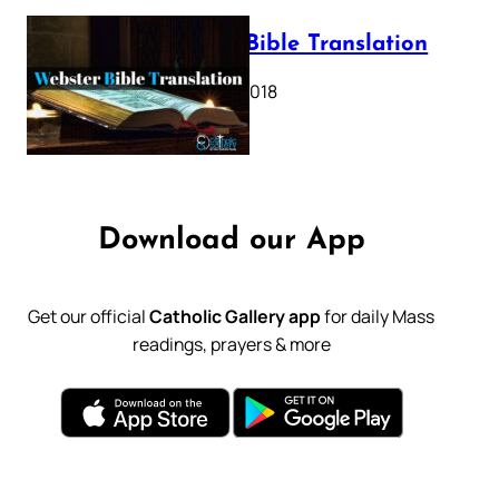
Webster Bible Translation
October 11, 2018
Download our App
Get our official
Catholic Gallery app
for daily Mass
readings, prayers & more