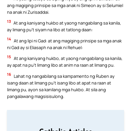
ang magiging prinsipe sa mga anak ni Simeon ay si Selumiel
na anak ni Zurisaddai.
13
At ang kaniyang hukbo at yaong nangabilang sa kanila,
ay limang pu’t siyam na libo at tatlong daan:
14
At ang lipi ni Gad: at ang magiging prinsipe sa mga anak
ni Gad ay si Eliasaph na anak ni Rehuel:
15
At ang kaniyang hukbo, at yaong nangabilang sa kanila,
ay apat na pu’t limang libo at anim na raan at limang pu.
16
Lahat ng nangabilang sa kampamento ng Ruben ay
isang daan at limang pu’t isang libo at apat na raan at
limang pu, ayon sa kanilang mga hukbo. At sila ang
pangalawang magsisisulong.