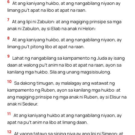
6
At ang kaniyang hukbo, at ang nangabilang niyaon ay
limang pu’t apat na libo at apat na raan.
7
At ang lipi ni Zabulon: at ang magiging prinsipe sa mga
anak ni Zabulon, ay si Eliab na anak ni Helon:
8
At ang kaniyang hukbo, at ang nangabilang niyaon, ay
limang pu’t pitong libo at apat na raan.
9
Lahat ng nangabilang sa kampamento ng Juda ay isang
daan at walong pu’t anim na libo at apat na raan, ayon sa
kanilang mga hukbo. Sila ang unang magsisisulong.
10
Sa dakong timugan, ay malalagay ang watawat ng
kampamento ng Ruben, ayon sa kanilang mga hukbo: at
ang magiging prinsipe ng mga anak ni Ruben, ay si Elisur na
anak ni Sedeur.
11
At ang kaniyang hukbo at ang nangabilang niyaon, ay
apat na pu’t anim na libo at limang daan.
12
At yaong tatayo sa siping niya ay ang lipi ni Simeon: at