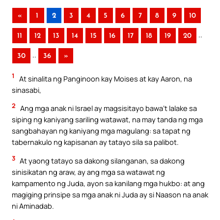
«
1
2
3
4
5
6
7
8
9
10
..
11
12
13
14
15
16
17
18
19
20
..
30
36
»
1
At sinalita ng Panginoon kay Moises at kay Aaron, na
sinasabi,
2
Ang mga anak ni Israel ay magsisitayo bawa’t lalake sa
siping ng kaniyang sariling watawat, na may tanda ng mga
sangbahayan ng kaniyang mga magulang: sa tapat ng
tabernakulo ng kapisanan ay tatayo sila sa palibot.
3
At yaong tatayo sa dakong silanganan, sa dakong
sinisikatan ng araw, ay ang mga sa watawat ng
kampamento ng Juda, ayon sa kanilang mga hukbo: at ang
magiging prinsipe sa mga anak ni Juda ay si Naason na anak
ni Aminadab.