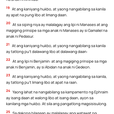
19
At ang kaniyang hukbo, at yaong nangabilang sa kanila
ay apat na pung libo at limang daan.
20
At sa siping niya ay malalagay ang lipi ni Manases at ang
magiging prinsipe sa mga anak ni Manases ay si Gamaliel na
anak ni Pedasur.
21
At ang kaniyang hukbo, at yaong nangabilang sa kanila
ay tatlong pu’t dalawang libo at dalawang daan:
22
At ang lipi ni Benjamin: at ang magiging prinsipe sa mga
anak ni Benjamin, ay si Abidan na anak ni Gedeon.
23
At ang kaniyang hukbo, at yaong nangabilang sa kanila,
ay tatlong pu’t limang libo at apat na raan.
24
Yaong lahat na nangabilang sa kampamento ng Ephraim
ay isang daan at walong libo at isang daan, ayon sa
kanilang mga hukbo. At sila ang pangatlong magsisisulong.
25
Sa dakong hilagaan ay malalagay ang watawat ng