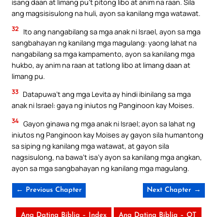
isang daan at limang pu’t pitong libo at anim na raan. Sila
ang magsisisulong na huli, ayon sa kanilang mga watawat.
32
Ito ang nangabilang sa mga anak ni Israel, ayon sa mga
sangbahayan ng kanilang mga magulang: yaong lahat na
nangabilang sa mga kampamento, ayon sa kanilang mga
hukbo, ay anim na raan at tatlong libo at limang daan at
limang pu.
33
Datapuwa’t ang mga Levita ay hindi ibinilang sa mga
anak ni Israel: gaya ng iniutos ng Panginoon kay Moises.
34
Gayon ginawa ng mga anak ni Israel; ayon sa lahat ng
iniutos ng Panginoon kay Moises ay gayon sila humantong
sa siping ng kanilang mga watawat, at gayon sila
nagsisulong, na bawa’t isa’y ayon sa kanilang mga angkan,
ayon sa mga sangbahayan ng kanilang mga magulang.
← Previous Chapter
Next Chapter →
Ang Dating Biblia – Index
Ang Dating Biblia – OT