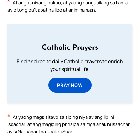
4
At ang kaniyang hukbo, at yaong nangabilang sa kanila
ay pitong pu’t apat na libo at anim na raan.
Catholic Prayers
Find and recite daily Catholic prayers to enrich
your spiritual life.
PRAY NOW
5
At yaong magsisitayo sa siping niya ay ang lipi ni
Issachar: at ang magiging prinsipe sa mga anak ni Issachar
ay si Nathanael na anak ni Suar.