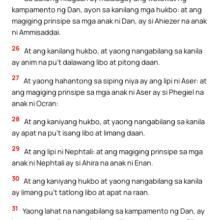
kampamento ng Dan, ayon sa kanilang mga hukbo: at ang
magiging prinsipe sa mga anak ni Dan, ay si Ahiezer na anak
ni Ammisaddai.
26
At ang kanilang hukbo, at yaong nangabilang sa kanila
ay anim na pu’t dalawang libo at pitong daan.
27
At yaong hahantong sa siping niya ay ang lipi ni Aser: at
ang magiging prinsipe sa mga anak ni Aser ay si Phegiel na
anak ni Ocran:
28
At ang kaniyang hukbo, at yaong nangabilang sa kanila
ay apat na pu’t isang libo at limang daan.
29
At ang lipi ni Nephtali: at ang magiging prinsipe sa mga
anak ni Nephtali ay si Ahira na anak ni Enan.
30
At ang kaniyang hukbo at yaong nangabilang sa kanila
ay limang pu’t tatlong libo at apat na raan.
31
Yaong lahat na nangabilang sa kampamento ng Dan, ay