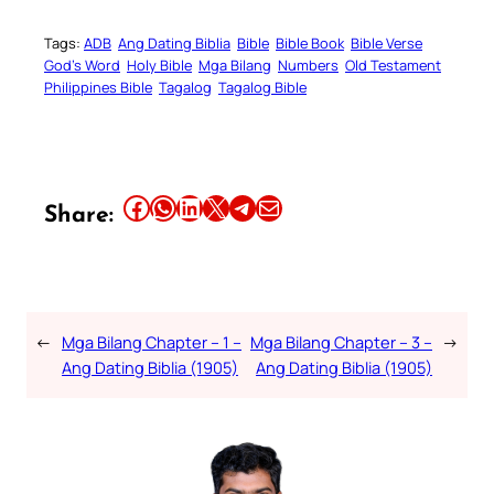
Tags:
ADB
Ang Dating Biblia
Bible
Bible Book
Bible Verse
God’s Word
Holy Bible
Mga Bilang
Numbers
Old Testament
Philippines Bible
Tagalog
Tagalog Bible
Share this article on Facebook
Share this article on WhatsApp
Share this article on LinkedIn
Share this article on X
Share this article on Telegram
Email this Article
Share:
←
Mga Bilang Chapter – 1 –
Mga Bilang Chapter – 3 –
→
Ang Dating Biblia (1905)
Ang Dating Biblia (1905)