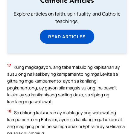
Catholic Articles
Explore articles on faith, spirituality, and Catholic
teachings.
READ ARTICLES
17
Kung magkagayon, ang tabernakulo ng kapisanan ay
susulong na kaakbay ng kampamento ng mga Levita sa
gitna ng mga kampamento: ayon sa kanilang
pagkahantong, ay gayon sila magsisisulong, na bawa’t
lalake ay sa kanikaniyang sariling dako, sa siping ng
kanilang mga watawat.
18
Sa dakong kalunuran ay malalagay ang watawat ng
kampamento ng Ephraim, ayon sa kanilang mga hukbo: at
ang magiging prinsipe sa mga anak ni Ephraim ay si Elisama
na anak ni Ammiud.