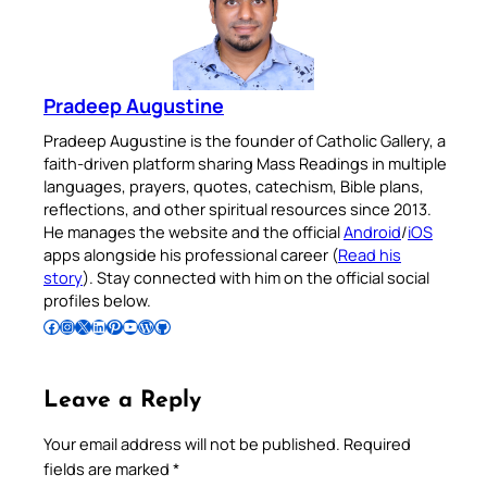
Pradeep Augustine
Pradeep Augustine is the founder of Catholic Gallery, a
faith-driven platform sharing Mass Readings in multiple
languages, prayers, quotes, catechism, Bible plans,
reflections, and other spiritual resources since 2013.
He manages the website and the official
Android
/
iOS
apps alongside his professional career (
Read his
story
). Stay connected with him on the official social
profiles below.
Follow Pradeep on Facebook
Follow Pradeep on Instagram
Follow Pradeep on X
Follow Pradeep on LinkedIn
Follow Pradeep on Pinterest
Subscribe to Pradeep’s Youtube Channel
Follow Pradeep on WordPress
Follow Pradeep on GitHub
Leave a Reply
Your email address will not be published.
Required
fields are marked
*