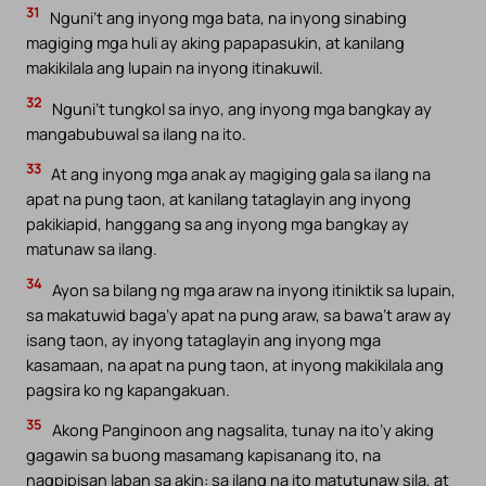
31
Nguni’t ang inyong mga bata, na inyong sinabing
magiging mga huli ay aking papapasukin, at kanilang
makikilala ang lupain na inyong itinakuwil.
32
Nguni’t tungkol sa inyo, ang inyong mga bangkay ay
mangabubuwal sa ilang na ito.
33
At ang inyong mga anak ay magiging gala sa ilang na
apat na pung taon, at kanilang tataglayin ang inyong
pakikiapid, hanggang sa ang inyong mga bangkay ay
matunaw sa ilang.
34
Ayon sa bilang ng mga araw na inyong itiniktik sa lupain,
sa makatuwid baga’y apat na pung araw, sa bawa’t araw ay
isang taon, ay inyong tataglayin ang inyong mga
kasamaan, na apat na pung taon, at inyong makikilala ang
pagsira ko ng kapangakuan.
35
Akong Panginoon ang nagsalita, tunay na ito’y aking
gagawin sa buong masamang kapisanang ito, na
nagpipisan laban sa akin: sa ilang na ito matutunaw sila, at