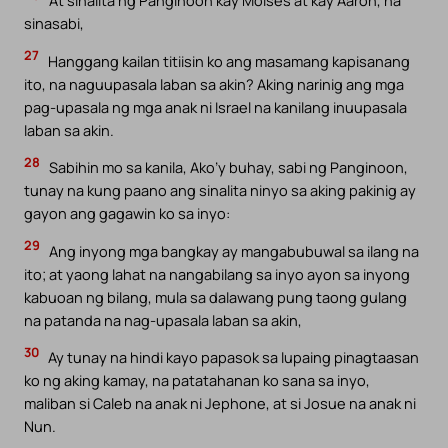
At sinalita ng Panginoon kay Moises at kay Aaron, na
sinasabi,
27
Hanggang kailan titiisin ko ang masamang kapisanang
ito, na naguupasala laban sa akin? Aking narinig ang mga
pag-upasala ng mga anak ni Israel na kanilang inuupasala
laban sa akin.
28
Sabihin mo sa kanila, Ako’y buhay, sabi ng Panginoon,
tunay na kung paano ang sinalita ninyo sa aking pakinig ay
gayon ang gagawin ko sa inyo:
29
Ang inyong mga bangkay ay mangabubuwal sa ilang na
ito; at yaong lahat na nangabilang sa inyo ayon sa inyong
kabuoan ng bilang, mula sa dalawang pung taong gulang
na patanda na nag-upasala laban sa akin,
30
Ay tunay na hindi kayo papasok sa lupaing pinagtaasan
ko ng aking kamay, na patatahanan ko sana sa inyo,
maliban si Caleb na anak ni Jephone, at si Josue na anak ni
Nun.