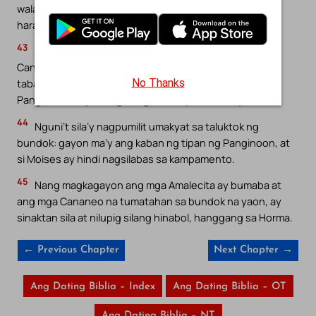
wala sa gitna ninyo; upang huwag kayong masaktan sa
harap ng inyong mga kaaway.
43
Sapagka’t nandoon ang mga Amalecita at ang mga
Cananeo sa harap ninyo, at kayo’y mangabubuwal sa
No Thanks
tabak: sapagka’t kayo’y humiwalay sa pagsunod sa
Panginoon, kaya’t ang Panginoon ay wala sa inyo.
44
Nguni’t sila’y nagpumilit umakyat sa taluktok ng
bundok: gayon ma’y ang kaban ng tipan ng Panginoon, at
si Moises ay hindi nagsilabas sa kampamento.
45
Nang magkagayon ang mga Amalecita ay bumaba at
ang mga Cananeo na tumatahan sa bundok na yaon, ay
sinaktan sila at nilupig silang hinabol, hanggang sa Horma.
← Previous Chapter
Next Chapter →
Ang Dating Biblia – Index
Ang Dating Biblia – OT
Ang Dating Biblia – NT