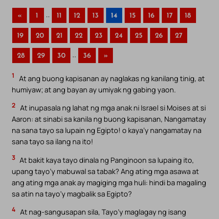
..
«
1
11
12
13
14
15
16
17
18
19
20
21
22
23
24
25
26
27
..
28
29
30
36
»
1
At ang buong kapisanan ay naglakas ng kanilang tinig, at
humiyaw; at ang bayan ay umiyak ng gabing yaon.
2
At inupasala ng lahat ng mga anak ni Israel si Moises at si
Aaron: at sinabi sa kanila ng buong kapisanan, Nangamatay
na sana tayo sa lupain ng Egipto! o kaya’y nangamatay na
sana tayo sa ilang na ito!
3
At bakit kaya tayo dinala ng Panginoon sa lupaing ito,
upang tayo’y mabuwal sa tabak? Ang ating mga asawa at
ang ating mga anak ay magiging mga huli: hindi ba magaling
sa atin na tayo’y magbalik sa Egipto?
4
At nag-sangusapan sila, Tayo’y maglagay ng isang