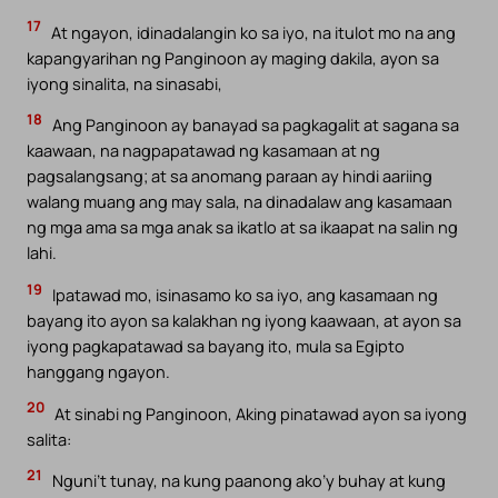
17
At ngayon, idinadalangin ko sa iyo, na itulot mo na ang
kapangyarihan ng Panginoon ay maging dakila, ayon sa
iyong sinalita, na sinasabi,
18
Ang Panginoon ay banayad sa pagkagalit at sagana sa
kaawaan, na nagpapatawad ng kasamaan at ng
pagsalangsang; at sa anomang paraan ay hindi aariing
walang muang ang may sala, na dinadalaw ang kasamaan
ng mga ama sa mga anak sa ikatlo at sa ikaapat na salin ng
lahi.
19
Ipatawad mo, isinasamo ko sa iyo, ang kasamaan ng
bayang ito ayon sa kalakhan ng iyong kaawaan, at ayon sa
iyong pagkapatawad sa bayang ito, mula sa Egipto
hanggang ngayon.
20
At sinabi ng Panginoon, Aking pinatawad ayon sa iyong
salita:
21
Nguni’t tunay, na kung paanong ako’y buhay at kung