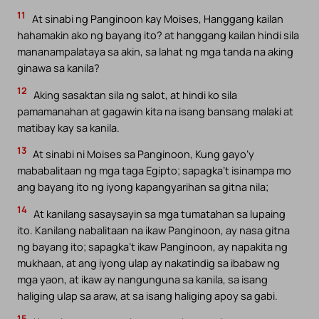
11
At sinabi ng Panginoon kay Moises, Hanggang kailan
hahamakin ako ng bayang ito? at hanggang kailan hindi sila
mananampalataya sa akin, sa lahat ng mga tanda na aking
ginawa sa kanila?
12
Aking sasaktan sila ng salot, at hindi ko sila
pamamanahan at gagawin kita na isang bansang malaki at
matibay kay sa kanila.
13
At sinabi ni Moises sa Panginoon, Kung gayo’y
mababalitaan ng mga taga Egipto; sapagka’t isinampa mo
ang bayang ito ng iyong kapangyarihan sa gitna nila;
14
At kanilang sasaysayin sa mga tumatahan sa lupaing
ito. Kanilang nabalitaan na ikaw Panginoon, ay nasa gitna
ng bayang ito; sapagka’t ikaw Panginoon, ay napakita ng
mukhaan, at ang iyong ulap ay nakatindig sa ibabaw ng
mga yaon, at ikaw ay nangunguna sa kanila, sa isang
haliging ulap sa araw, at sa isang haliging apoy sa gabi.
15