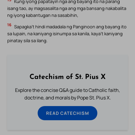
Kung iyong papatayin nga ang bayang ito na parang
isang tao, ay magsasalita nga ang mga bansang nakabalita
ng iyong kabantugan na sasabihin,
16
Sapagka’t hindi madadala ng Panginoon ang bayang ito
sa lupain, na kaniyang isinumpa sa kanila, kaya’t kaniyang
pinatay sila sa ilang.
Catechism of St. Pius X
Explore the concise Q&A guide to Catholic faith,
doctrine, and morals by Pope St. Pius X.
READ CATECHISM