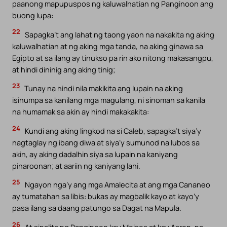
paanong mapupuspos ng kaluwalhatian ng Panginoon ang
buong lupa:
22
Sapagka’t ang lahat ng taong yaon na nakakita ng aking
kaluwalhatian at ng aking mga tanda, na aking ginawa sa
Egipto at sa ilang ay tinukso pa rin ako nitong makasangpu,
at hindi dininig ang aking tinig;
23
Tunay na hindi nila makikita ang lupain na aking
isinumpa sa kanilang mga magulang, ni sinoman sa kanila
na humamak sa akin ay hindi makakakita:
24
Kundi ang aking lingkod na si Caleb, sapagka’t siya’y
nagtaglay ng ibang diwa at siya’y sumunod na lubos sa
akin, ay aking dadalhin siya sa lupain na kaniyang
pinaroonan; at aariin ng kaniyang lahi.
25
Ngayon nga’y ang mga Amalecita at ang mga Cananeo
ay tumatahan sa libis: bukas ay magbalik kayo at kayo’y
pasa ilang sa daang patungo sa Dagat na Mapula.
26