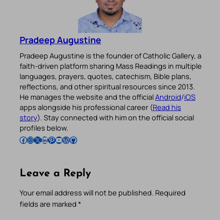
Pradeep Augustine
Pradeep Augustine is the founder of Catholic Gallery, a
faith-driven platform sharing Mass Readings in multiple
languages, prayers, quotes, catechism, Bible plans,
reflections, and other spiritual resources since 2013.
He manages the website and the official
Android
/
iOS
apps alongside his professional career (
Read his
story
). Stay connected with him on the official social
profiles below.
Follow Pradeep on Facebook
Follow Pradeep on Instagram
Follow Pradeep on X
Follow Pradeep on LinkedIn
Follow Pradeep on Pinterest
Subscribe to Pradeep’s Youtube Channel
Follow Pradeep on WordPress
Follow Pradeep on GitHub
Leave a Reply
Your email address will not be published.
Required
fields are marked
*