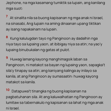
Jephone, na mga kasamang tumiktik sa lupain, ang kanilang
mga suot:
7
At sinalita nila sa buong kapisanan ng mga anak ni Israel,
na sinasabi, Ang lupain na aming dinaanan upang tiktikan
ay isang napakainam na lupain.
8
Kung kalulugdan tayo ng Panginoon ay dadalhin nga
niya tayo sa lupaing yaon, at ibibigay niya sa atin; na yao’y
lupaing binubukalan ng gatas at pulot.
9
Huwag lamang kayong manghimagsik laban sa
Panginoon, ni matakot sa bayan ng lupaing yaon, sapagka’t
sila’y tinapay sa atin; ang kaniyang kalinga ay inilayo sa
kanila, at ang Panginoon ay sumasaatin: huwag kayong
matakot sa kanila.
10
Datapuwa’t tinangka ng buong kapisanan na
pagbatuhanan sila. At ang kaluwalhatian ng Panginoon ay
lumitaw sa tabernakulo ng kapisanan sa lahat ng mga anak
ni Israel.