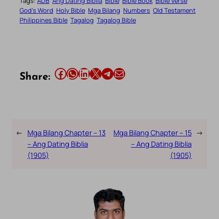
Tags:
ADB
Ang Dating Biblia
Bible
Bible Book
Bible Verse
God’s Word
Holy Bible
Mga Bilang
Numbers
Old Testament
Philippines Bible
Tagalog
Tagalog Bible
Share this article on Facebook
Share this article on WhatsApp
Share this article on LinkedIn
Share this article on X
Share this article on Telegram
Email this Article
Share:
←
Mga Bilang Chapter – 13
Mga Bilang Chapter – 15
→
– Ang Dating Biblia
– Ang Dating Biblia
(1905)
(1905)