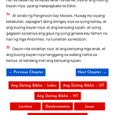
bayan niya, upang makipagbaka sa Edrei.
34
At sinabi ng Panginoon kay Moises, Huwag mo siyang
katakutan; sapagka’t aking ibinigay siya sa iyong kamay, at
ang buong bayan niya, at ang kaniyang lupain, at iyong
gagawin sa kaniya ang gaya ng iyong ginawa kay Sehon na
hari ng mga Amorrheo, na tumahan sa Hesbon.
35
Gayon nila sinaktan siya, at ang kaniyang mga anak, at
ang buong bayan niya hanggang sa walang natira sa
kaniya: at kanilang inari ang kaniyang lupain.
← Previous Chapter
Next Chapter →
Ang Dating Biblia – Index
Ang Dating Biblia – OT
Ang Dating Biblia – NT
Levitico
Deuteronomio
Josue