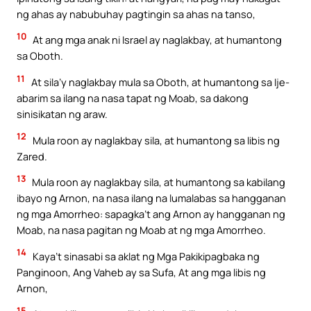
ng ahas ay nabubuhay pagtingin sa ahas na tanso,
10
At ang mga anak ni Israel ay naglakbay, at humantong
sa Oboth.
11
At sila’y naglakbay mula sa Oboth, at humantong sa Ije-
abarim sa ilang na nasa tapat ng Moab, sa dakong
sinisikatan ng araw.
12
Mula roon ay naglakbay sila, at humantong sa libis ng
Zared.
13
Mula roon ay naglakbay sila, at humantong sa kabilang
ibayo ng Arnon, na nasa ilang na lumalabas sa hangganan
ng mga Amorrheo: sapagka’t ang Arnon ay hangganan ng
Moab, na nasa pagitan ng Moab at ng mga Amorrheo.
14
Kaya’t sinasabi sa aklat ng Mga Pakikipagbaka ng
Panginoon, Ang Vaheb ay sa Sufa, At ang mga libis ng
Arnon,
15