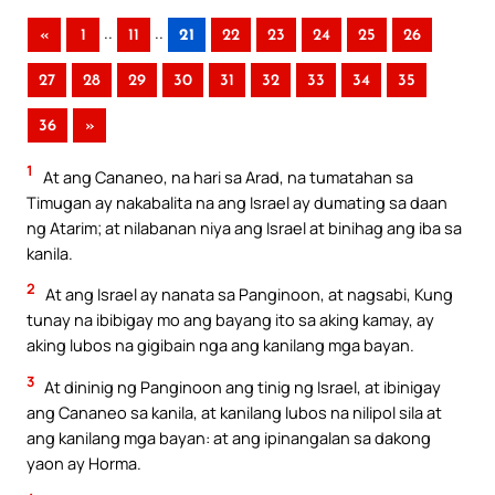
..
..
«
1
11
21
22
23
24
25
26
27
28
29
30
31
32
33
34
35
36
»
1
At ang Cananeo, na hari sa Arad, na tumatahan sa
Timugan ay nakabalita na ang Israel ay dumating sa daan
ng Atarim; at nilabanan niya ang Israel at binihag ang iba sa
kanila.
2
At ang Israel ay nanata sa Panginoon, at nagsabi, Kung
tunay na ibibigay mo ang bayang ito sa aking kamay, ay
aking lubos na gigibain nga ang kanilang mga bayan.
3
At dininig ng Panginoon ang tinig ng Israel, at ibinigay
ang Cananeo sa kanila, at kanilang lubos na nilipol sila at
ang kanilang mga bayan: at ang ipinangalan sa dakong
yaon ay Horma.