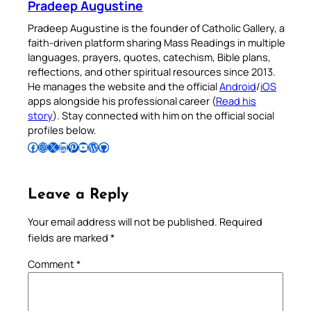
Pradeep Augustine
Pradeep Augustine is the founder of Catholic Gallery, a
faith-driven platform sharing Mass Readings in multiple
languages, prayers, quotes, catechism, Bible plans,
reflections, and other spiritual resources since 2013.
He manages the website and the official
Android
/
iOS
apps alongside his professional career (
Read his
story
). Stay connected with him on the official social
profiles below.
Follow Pradeep on Facebook
Follow Pradeep on Instagram
Follow Pradeep on X
Follow Pradeep on LinkedIn
Follow Pradeep on Pinterest
Subscribe to Pradeep’s Youtube Channel
Follow Pradeep on WordPress
Follow Pradeep on GitHub
Leave a Reply
Your email address will not be published.
Required
fields are marked
*
Comment
*