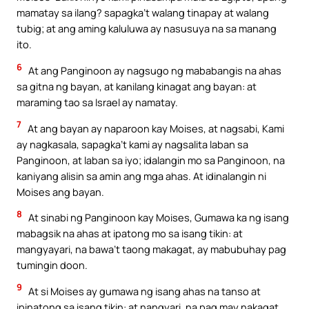
mamatay sa ilang? sapagka’t walang tinapay at walang
tubig; at ang aming kaluluwa ay nasusuya na sa manang
ito.
6
At ang Panginoon ay nagsugo ng mababangis na ahas
sa gitna ng bayan, at kanilang kinagat ang bayan: at
maraming tao sa Israel ay namatay.
7
At ang bayan ay naparoon kay Moises, at nagsabi, Kami
ay nagkasala, sapagka’t kami ay nagsalita laban sa
Panginoon, at laban sa iyo; idalangin mo sa Panginoon, na
kaniyang alisin sa amin ang mga ahas. At idinalangin ni
Moises ang bayan.
8
At sinabi ng Panginoon kay Moises, Gumawa ka ng isang
mabagsik na ahas at ipatong mo sa isang tikin: at
mangyayari, na bawa’t taong makagat, ay mabubuhay pag
tumingin doon.
9
At si Moises ay gumawa ng isang ahas na tanso at
ipinatong sa isang tikin: at nangyari, na pag may nakagat