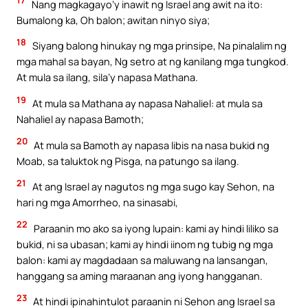
17
Nang magkagayo’y inawit ng Israel ang awit na ito:
Bumalong ka, Oh balon; awitan ninyo siya;
18
Siyang balong hinukay ng mga prinsipe, Na pinalalim ng
mga mahal sa bayan, Ng setro at ng kanilang mga tungkod.
At mula sa ilang, sila’y napasa Mathana.
19
At mula sa Mathana ay napasa Nahaliel: at mula sa
Nahaliel ay napasa Bamoth;
20
At mula sa Bamoth ay napasa libis na nasa bukid ng
Moab, sa taluktok ng Pisga, na patungo sa ilang.
21
At ang Israel ay nagutos ng mga sugo kay Sehon, na
hari ng mga Amorrheo, na sinasabi,
22
Paraanin mo ako sa iyong lupain: kami ay hindi liliko sa
bukid, ni sa ubasan; kami ay hindi iinom ng tubig ng mga
balon: kami ay magdadaan sa maluwang na lansangan,
hanggang sa aming maraanan ang iyong hangganan.
23
At hindi ipinahintulot paraanin ni Sehon ang Israel sa