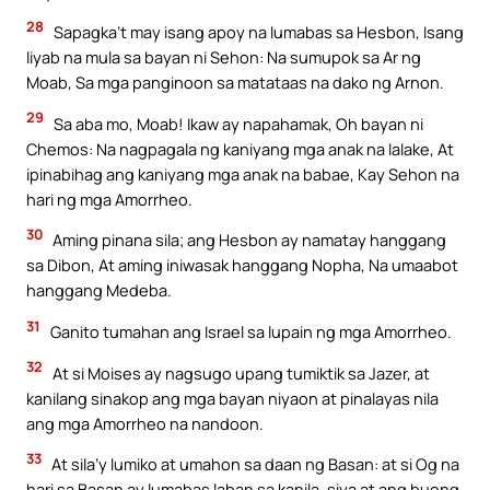
28
Sapagka’t may isang apoy na lumabas sa Hesbon, Isang
liyab na mula sa bayan ni Sehon: Na sumupok sa Ar ng
Moab, Sa mga panginoon sa matataas na dako ng Arnon.
29
Sa aba mo, Moab! Ikaw ay napahamak, Oh bayan ni
Chemos: Na nagpagala ng kaniyang mga anak na lalake, At
ipinabihag ang kaniyang mga anak na babae, Kay Sehon na
hari ng mga Amorrheo.
30
Aming pinana sila; ang Hesbon ay namatay hanggang
sa Dibon, At aming iniwasak hanggang Nopha, Na umaabot
hanggang Medeba.
31
Ganito tumahan ang Israel sa lupain ng mga Amorrheo.
32
At si Moises ay nagsugo upang tumiktik sa Jazer, at
kanilang sinakop ang mga bayan niyaon at pinalayas nila
ang mga Amorrheo na nandoon.
33
At sila’y lumiko at umahon sa daan ng Basan: at si Og na
hari sa Basan ay lumabas laban sa kanila, siya at ang buong