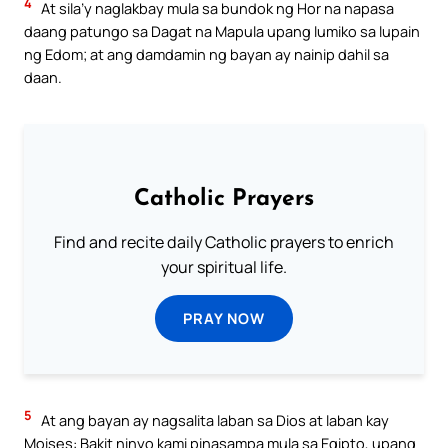
4
At sila’y naglakbay mula sa bundok ng Hor na napasa
daang patungo sa Dagat na Mapula upang lumiko sa lupain
ng Edom; at ang damdamin ng bayan ay nainip dahil sa
daan.
Catholic Prayers
Find and recite daily Catholic prayers to enrich
your spiritual life.
PRAY NOW
5
At ang bayan ay nagsalita laban sa Dios at laban kay
Moises: Bakit ninyo kami pinasampa mula sa Egipto, upang