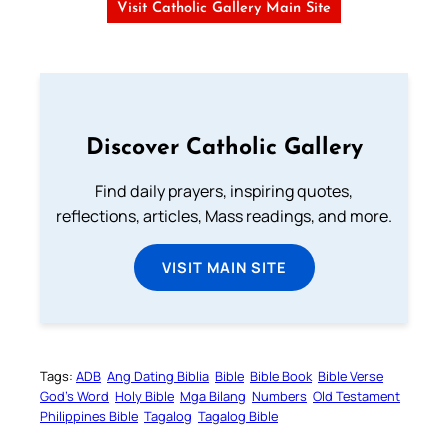
Visit Catholic Gallery Main Site
Discover Catholic Gallery
Find daily prayers, inspiring quotes,
reflections, articles, Mass readings, and more.
VISIT MAIN SITE
Tags:
ADB
Ang Dating Biblia
Bible
Bible Book
Bible Verse
God’s Word
Holy Bible
Mga Bilang
Numbers
Old Testament
Philippines Bible
Tagalog
Tagalog Bible