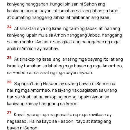
kaniyang hangganan: kungdi pinisan ni Sehon ang
kaniyang buong bayan, at lumabas sa ilang laban sa Israel
at dumating hanggang Jahaz: at nilabanan ang Israel.
24
At sinaktan siya ng Israel ng talim ng tabak, at inari ang
kaniyang lupain mula sa Arnon hanggang Jaboc, hanggang
sa mga anak ni Ammon: sapagka’t ang hangganan ng mga
anak ni Ammon ay matibay.
25
At sinakop ng Israel ang lahat ng mga bayang ito: at ang
Israel ay tumahan sa lahat ng mga bayan ng mga Amorrheo,
sa Hesbon at sa lahat ng mga bayan niyaon.
26
Sapagka’t ang Hesbon ay siyang bayan ni Sehon na
hari ng mga Amorrheo, na siyang nakipaglaban sa unang
hari sa Moab, at sumakop ng buong lupain niyaon sa
kaniyang kamay hanggang sa Arnon.
27
Kaya’t yaong mga nagsasalita ng mga kawikaan ay
nagsasabi, Halina kayo sa Hesbon, Itayo at itatag ang
bayan ni Sehon: