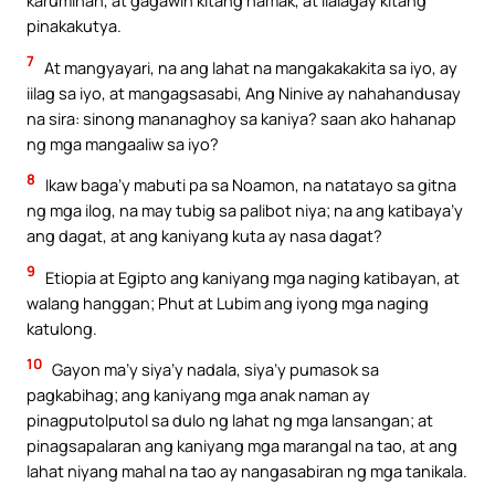
karumihan, at gagawin kitang hamak, at ilalagay kitang
pinakakutya.
7
At mangyayari, na ang lahat na mangakakakita sa iyo, ay
iilag sa iyo, at mangagsasabi, Ang Ninive ay nahahandusay
na sira: sinong mananaghoy sa kaniya? saan ako hahanap
ng mga mangaaliw sa iyo?
8
Ikaw baga’y mabuti pa sa Noamon, na natatayo sa gitna
ng mga ilog, na may tubig sa palibot niya; na ang katibaya’y
ang dagat, at ang kaniyang kuta ay nasa dagat?
9
Etiopia at Egipto ang kaniyang mga naging katibayan, at
walang hanggan; Phut at Lubim ang iyong mga naging
katulong.
10
Gayon ma’y siya’y nadala, siya’y pumasok sa
pagkabihag; ang kaniyang mga anak naman ay
pinagputolputol sa dulo ng lahat ng mga lansangan; at
pinagsapalaran ang kaniyang mga marangal na tao, at ang
lahat niyang mahal na tao ay nangasabiran ng mga tanikala.