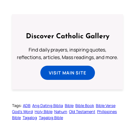
Discover Catholic Gallery
Find daily prayers, inspiring quotes,
reflections, articles, Mass readings, and more.
VISIT MAIN SITE
Tags:
ADB
Ang Dating Biblia
Bible
Bible Book
Bible Verse
God’s Word
Holy Bible
Nahum
Old Testament
Philippines
Bible
Tagalog
Tagalog Bible