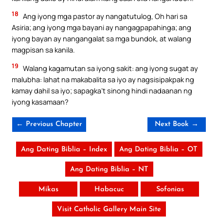
18
Ang iyong mga pastor ay nangatutulog, Oh hari sa
Asiria; ang iyong mga bayani ay nangagpapahinga; ang
iyong bayan ay nangangalat sa mga bundok, at walang
magpisan sa kanila.
19
Walang kagamutan sa iyong sakit: ang iyong sugat ay
malubha: lahat na makabalita sa iyo ay nagsisipakpak ng
kamay dahil sa iyo; sapagka’t sinong hindi nadaanan ng
iyong kasamaan?
← Previous Chapter
Next Book →
Ang Dating Biblia – Index
Ang Dating Biblia – OT
Ang Dating Biblia – NT
Mikas
Habacuc
Sofonias
Visit Catholic Gallery Main Site