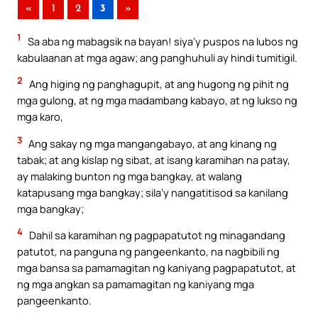
«
1
2
3
»
1
Sa aba ng mabagsik na bayan! siya’y puspos na lubos ng
kabulaanan at mga agaw; ang panghuhuli ay hindi tumitigil.
2
Ang higing ng panghagupit, at ang hugong ng pihit ng
mga gulong, at ng mga madambang kabayo, at ng lukso ng
mga karo,
3
Ang sakay ng mga mangangabayo, at ang kinang ng
tabak; at ang kislap ng sibat, at isang karamihan na patay,
ay malaking bunton ng mga bangkay, at walang
katapusang mga bangkay; sila’y nangatitisod sa kanilang
mga bangkay;
4
Dahil sa karamihan ng pagpapatutot ng minagandang
patutot, na panguna ng pangeenkanto, na nagbibili ng
mga bansa sa pamamagitan ng kaniyang pagpapatutot, at
ng mga angkan sa pamamagitan ng kaniyang mga
pangeenkanto.