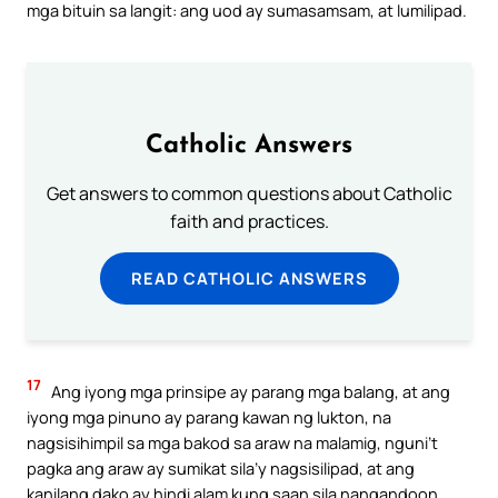
mga bituin sa langit: ang uod ay sumasamsam, at lumilipad.
Catholic Answers
Get answers to common questions about Catholic
faith and practices.
READ CATHOLIC ANSWERS
17
Ang iyong mga prinsipe ay parang mga balang, at ang
iyong mga pinuno ay parang kawan ng lukton, na
nagsisihimpil sa mga bakod sa araw na malamig, nguni’t
pagka ang araw ay sumikat sila’y nagsisilipad, at ang
kanilang dako ay hindi alam kung saan sila nangandoon.