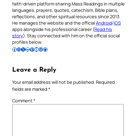
faith-driven platform sharing Mass Readings in multiple
languages, prayers, quotes, catechism, Bible plans,
reflections, and other spiritual resources since 2013.
He manages the website and the official
Android
/
iOS
apps alongside his professional career (
Read his
story
). Stay connected with him on the official social
profiles below.
Follow Pradeep on Facebook
Follow Pradeep on Instagram
Follow Pradeep on X
Follow Pradeep on LinkedIn
Follow Pradeep on Pinterest
Subscribe to Pradeep’s Youtube Channel
Follow Pradeep on WordPress
Follow Pradeep on GitHub
Leave a Reply
Your email address will not be published.
Required
fields are marked
*
Comment
*