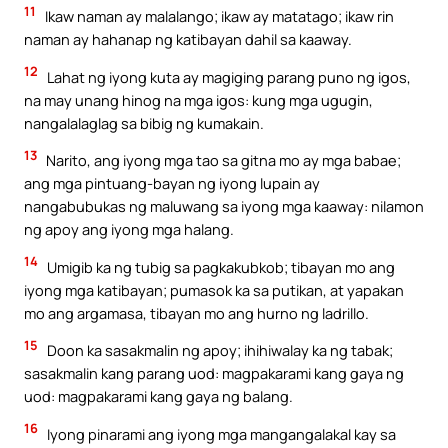
11
Ikaw naman ay malalango; ikaw ay matatago; ikaw rin
naman ay hahanap ng katibayan dahil sa kaaway.
12
Lahat ng iyong kuta ay magiging parang puno ng igos,
na may unang hinog na mga igos: kung mga ugugin,
nangalalaglag sa bibig ng kumakain.
13
Narito, ang iyong mga tao sa gitna mo ay mga babae;
ang mga pintuang-bayan ng iyong lupain ay
nangabubukas ng maluwang sa iyong mga kaaway: nilamon
ng apoy ang iyong mga halang.
14
Umigib ka ng tubig sa pagkakubkob; tibayan mo ang
iyong mga katibayan; pumasok ka sa putikan, at yapakan
mo ang argamasa, tibayan mo ang hurno ng ladrillo.
15
Doon ka sasakmalin ng apoy; ihihiwalay ka ng tabak;
sasakmalin kang parang uod: magpakarami kang gaya ng
uod: magpakarami kang gaya ng balang.
16
Iyong pinarami ang iyong mga mangangalakal kay sa