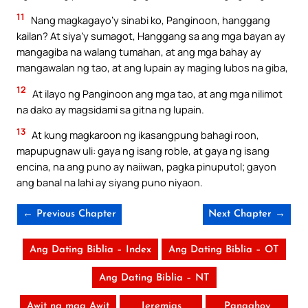
11
Nang magkagayo’y sinabi ko, Panginoon, hanggang
kailan? At siya’y sumagot, Hanggang sa ang mga bayan ay
mangagiba na walang tumahan, at ang mga bahay ay
mangawalan ng tao, at ang lupain ay maging lubos na giba,
12
At ilayo ng Panginoon ang mga tao, at ang mga nilimot
na dako ay magsidami sa gitna ng lupain.
13
At kung magkaroon ng ikasangpung bahagi roon,
mapupugnaw uli: gaya ng isang roble, at gaya ng isang
encina, na ang puno ay naiiwan, pagka pinuputol; gayon
ang banal na lahi ay siyang puno niyaon.
← Previous Chapter
Next Chapter →
Ang Dating Biblia – Index
Ang Dating Biblia – OT
Ang Dating Biblia – NT
Awit ng mga Awit
Jeremias
Panaghoy