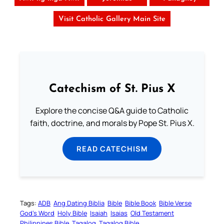
Visit Catholic Gallery Main Site
Catechism of St. Pius X
Explore the concise Q&A guide to Catholic
faith, doctrine, and morals by Pope St. Pius X.
READ CATECHISM
Tags:
ADB
Ang Dating Biblia
Bible
Bible Book
Bible Verse
God’s Word
Holy Bible
Isaiah
Isaias
Old Testament
Philippines Bible
Tagalog
Tagalog Bible