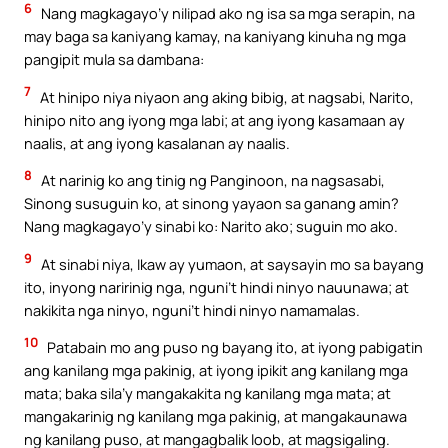
6
Nang magkagayo’y nilipad ako ng isa sa mga serapin, na
may baga sa kaniyang kamay, na kaniyang kinuha ng mga
pangipit mula sa dambana:
7
At hinipo niya niyaon ang aking bibig, at nagsabi, Narito,
hinipo nito ang iyong mga labi; at ang iyong kasamaan ay
naalis, at ang iyong kasalanan ay naalis.
8
At narinig ko ang tinig ng Panginoon, na nagsasabi,
Sinong susuguin ko, at sinong yayaon sa ganang amin?
Nang magkagayo’y sinabi ko: Narito ako; suguin mo ako.
9
At sinabi niya, Ikaw ay yumaon, at saysayin mo sa bayang
ito, inyong naririnig nga, nguni’t hindi ninyo nauunawa; at
nakikita nga ninyo, nguni’t hindi ninyo namamalas.
10
Patabain mo ang puso ng bayang ito, at iyong pabigatin
ang kanilang mga pakinig, at iyong ipikit ang kanilang mga
mata; baka sila’y mangakakita ng kanilang mga mata; at
mangakarinig ng kanilang mga pakinig, at mangakaunawa
ng kanilang puso, at mangagbalik loob, at magsigaling.