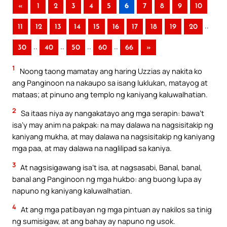
«
1
2
3
4
5
6
7
8
9
10
..
11
12
13
14
15
16
17
18
19
20
..
..
..
..
30
40
50
60
66
»
1
Noong taong mamatay ang haring Uzzias ay nakita ko
ang Panginoon na nakaupo sa isang luklukan, matayog at
mataas; at pinuno ang templo ng kaniyang kaluwalhatian.
2
Sa itaas niya ay nangakatayo ang mga serapin: bawa’t
isa’y may anim na pakpak: na may dalawa na nagsisitakip ng
kaniyang mukha, at may dalawa na nagsisitakip ng kaniyang
mga paa, at may dalawa na naglilipad sa kaniya.
3
At nagsisigawang isa’t isa, at nagsasabi, Banal, banal,
banal ang Panginoon ng mga hukbo: ang buong lupa ay
napuno ng kaniyang kaluwalhatian.
4
At ang mga patibayan ng mga pintuan ay nakilos sa tinig
ng sumisigaw, at ang bahay ay napuno ng usok.