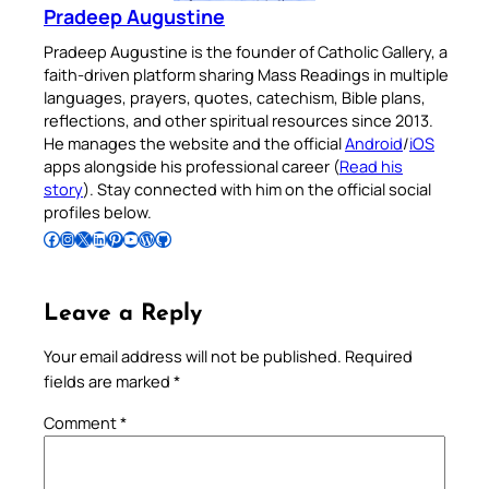
Pradeep Augustine
Pradeep Augustine is the founder of Catholic Gallery, a
faith-driven platform sharing Mass Readings in multiple
languages, prayers, quotes, catechism, Bible plans,
reflections, and other spiritual resources since 2013.
He manages the website and the official
Android
/
iOS
apps alongside his professional career (
Read his
story
). Stay connected with him on the official social
profiles below.
Follow Pradeep on Facebook
Follow Pradeep on Instagram
Follow Pradeep on X
Follow Pradeep on LinkedIn
Follow Pradeep on Pinterest
Subscribe to Pradeep’s Youtube Channel
Follow Pradeep on WordPress
Follow Pradeep on GitHub
Leave a Reply
Your email address will not be published.
Required
fields are marked
*
Comment
*