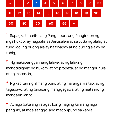
«
1
2
3
4
5
6
7
8
9
10
..
11
12
13
14
15
16
17
18
19
20
..
..
..
..
30
40
50
60
66
»
1
Sapagka’t, narito, ang Panginoon, ang Panginoon ng
mga hukbo, ay nagaalis sa Jerusalem at sa Juda ng alalay at
tungkod, ng buong alalay na tinapay at ng buong alalay na
tubig;
2
Ng makapangyarihang lalake, at ng lalaking
mangdidigma; ng hukom, at ng propeta, at ng manghuhula,
at ng matanda;
3
Ng kapitan ng lilimang puin, at ng marangal na tao, at ng
tagapayo, at ng bihasang manggagawa, at ng matalinong
mangeenkanto.
4
At mga bata ang ilalagay kong maging kanilang mga
pangulo, at mga sanggol ang magpupuno sa kanila.