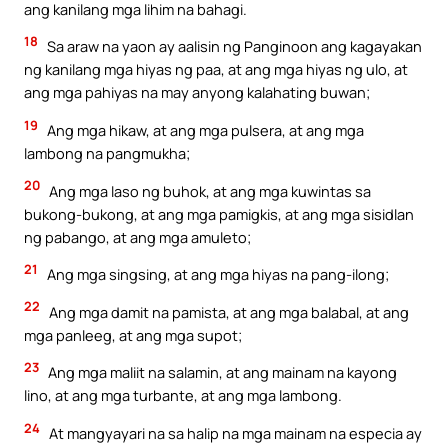
ang kanilang mga lihim na bahagi.
18
Sa araw na yaon ay aalisin ng Panginoon ang kagayakan
ng kanilang mga hiyas ng paa, at ang mga hiyas ng ulo, at
ang mga pahiyas na may anyong kalahating buwan;
19
Ang mga hikaw, at ang mga pulsera, at ang mga
lambong na pangmukha;
20
Ang mga laso ng buhok, at ang mga kuwintas sa
bukong-bukong, at ang mga pamigkis, at ang mga sisidlan
ng pabango, at ang mga amuleto;
21
Ang mga singsing, at ang mga hiyas na pang-ilong;
22
Ang mga damit na pamista, at ang mga balabal, at ang
mga panleeg, at ang mga supot;
23
Ang mga maliit na salamin, at ang mainam na kayong
lino, at ang mga turbante, at ang mga lambong.
24
At mangyayari na sa halip na mga mainam na especia ay