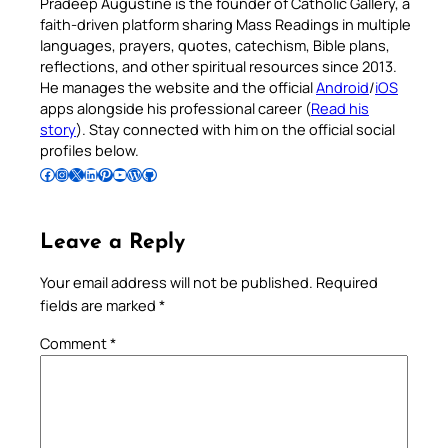
Pradeep Augustine is the founder of Catholic Gallery, a
faith-driven platform sharing Mass Readings in multiple
languages, prayers, quotes, catechism, Bible plans,
reflections, and other spiritual resources since 2013.
He manages the website and the official
Android
/
iOS
apps alongside his professional career (
Read his
story
). Stay connected with him on the official social
profiles below.
Follow Pradeep on Facebook
Follow Pradeep on Instagram
Follow Pradeep on X
Follow Pradeep on LinkedIn
Follow Pradeep on Pinterest
Subscribe to Pradeep’s Youtube Channel
Follow Pradeep on WordPress
Follow Pradeep on GitHub
Leave a Reply
Your email address will not be published.
Required
fields are marked
*
Comment
*