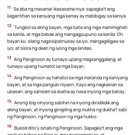
11
Sa aba ng masama! ikasasama niya: sapagka’t ang
kagantihan sa kaniyang mga kamay ay mabibigay sa kaniya.
12
Tungkol sa aking bayan, mga bata ang mga mamimighati
sa kanila, at mga babae ang mangagpupuno sa kanila. Oh
bayan ko, silang nagsisipatnubay sa iyo, mangagliligaw sa
iyo, at sisira ng daan ng iyong mga landas.
13
Ang Panginoon ay tumayo upang magsanggalang, at
tumayo upang humatol sa mga bayan.
14
Ang Panginoon ay hahatol sa mga matanda ng kaniyang
bayan, at sa mga pangulo niyaon; Kayo ang nagkainan sa
ubasan: ang samsam sa dukha ay nasa inyong mga bahay;
15
Anong ibig ninyong sabihin na inyong dinidikdik ang
aking bayan, at inyong ginigiling ang mukha ng dukha? sabi
ng Panginoon, ng Panginoon ng mga hukbo.
16
Bukod dito’y sinabi ng Panginoon, Sapagka’t ang mga
anak na babae ng Sion ay mga mapagmataas, at