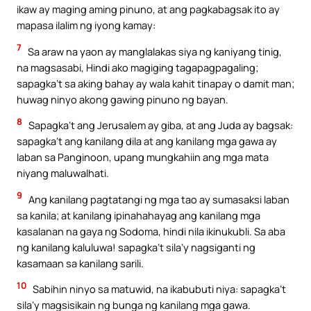
ikaw ay maging aming pinuno, at ang pagkabagsak ito ay
mapasa ilalim ng iyong kamay:
7
Sa araw na yaon ay manglalakas siya ng kaniyang tinig,
na magsasabi, Hindi ako magiging tagapagpagaling;
sapagka’t sa aking bahay ay wala kahit tinapay o damit man;
huwag ninyo akong gawing pinuno ng bayan.
8
Sapagka’t ang Jerusalem ay giba, at ang Juda ay bagsak:
sapagka’t ang kanilang dila at ang kanilang mga gawa ay
laban sa Panginoon, upang mungkahiin ang mga mata
niyang maluwalhati.
9
Ang kanilang pagtatangi ng mga tao ay sumasaksi laban
sa kanila; at kanilang ipinahahayag ang kanilang mga
kasalanan na gaya ng Sodoma, hindi nila ikinukubli. Sa aba
ng kanilang kaluluwa! sapagka’t sila’y nagsiganti ng
kasamaan sa kanilang sarili.
10
Sabihin ninyo sa matuwid, na ikabubuti niya: sapagka’t
sila’y magsisikain ng bunga ng kanilang mga gawa.