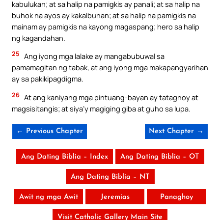
kabulukan; at sa halip na pamigkis ay panali; at sa halip na
buhok na ayos ay kakalbuhan; at sa halip na pamigkis na
mainam ay pamigkis na kayong magaspang; hero sa halip
ng kagandahan.
25
Ang iyong mga lalake ay mangabubuwal sa
pamamagitan ng tabak, at ang iyong mga makapangyarihan
ay sa pakikipagdigma.
26
At ang kaniyang mga pintuang-bayan ay tataghoy at
magsisitangis; at siya’y magiging giba at guho sa lupa.
← Previous Chapter
Next Chapter →
Ang Dating Biblia – Index
Ang Dating Biblia – OT
Ang Dating Biblia – NT
Awit ng mga Awit
Jeremias
Panaghoy
Visit Catholic Gallery Main Site