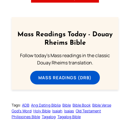
Mass Readings Today - Douay
Rheims Bible
Follow today's Mass readings in the classic
Douay Rheims translation.
MASS READINGS (DRB)
Tags:
ADB
Ang Dating Biblia
Bible
Bible Book
Bible Verse
God’s Word
Holy Bible
Isaiah
Isaias
Old Testament
Philippines Bible
Tagalog
Tagalog Bible