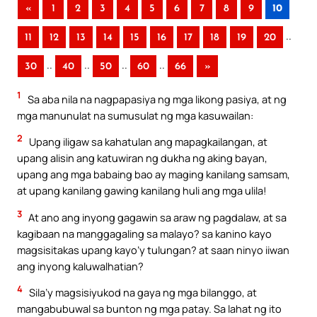
«
1
2
3
4
5
6
7
8
9
10
..
11
12
13
14
15
16
17
18
19
20
..
..
..
..
30
40
50
60
66
»
1
Sa aba nila na nagpapasiya ng mga likong pasiya, at ng
mga manunulat na sumusulat ng mga kasuwailan:
2
Upang iligaw sa kahatulan ang mapagkailangan, at
upang alisin ang katuwiran ng dukha ng aking bayan,
upang ang mga babaing bao ay maging kanilang samsam,
at upang kanilang gawing kanilang huli ang mga ulila!
3
At ano ang inyong gagawin sa araw ng pagdalaw, at sa
kagibaan na manggagaling sa malayo? sa kanino kayo
magsisitakas upang kayo’y tulungan? at saan ninyo iiwan
ang inyong kaluwalhatian?
4
Sila’y magsisiyukod na gaya ng mga bilanggo, at
mangabubuwal sa bunton ng mga patay. Sa lahat ng ito