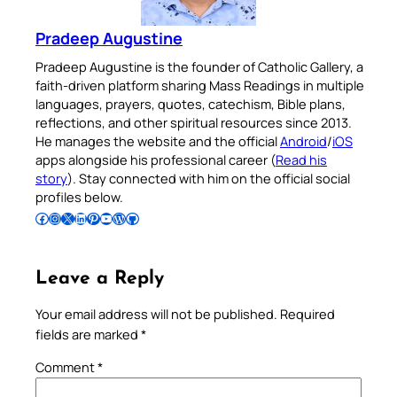
Pradeep Augustine
Pradeep Augustine is the founder of Catholic Gallery, a
faith-driven platform sharing Mass Readings in multiple
languages, prayers, quotes, catechism, Bible plans,
reflections, and other spiritual resources since 2013.
He manages the website and the official
Android
/
iOS
apps alongside his professional career (
Read his
story
). Stay connected with him on the official social
profiles below.
Follow Pradeep on Facebook
Follow Pradeep on Instagram
Follow Pradeep on X
Follow Pradeep on LinkedIn
Follow Pradeep on Pinterest
Subscribe to Pradeep’s Youtube Channel
Follow Pradeep on WordPress
Follow Pradeep on GitHub
Leave a Reply
Your email address will not be published.
Required
fields are marked
*
Comment
*