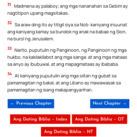
31
Madmena ay palaboy; ang mga nananahan sa Gebim ay
nagtitipon upang magsitakas.
32
Sa araw ding ito ay titigil siya sa Nob: kaniyang iniuunat
ang kaniyang kamay sa bundok ng anak na babae ng Sion,
na burol ng Jerusalem.
33
Narito, puputulin ng Panginoon, ng Panginoon ng mga
hukbo, na kakilakilabot ang mga sanga: at ang mga mataas
sa anyo ay ibubuwal, at ang mapagmataas ay ibababa.
34
At kaniyang puputulin ang mga siitan ng gubat sa
pamamagitan ng bakal, at ang Libano ay mawawasak sa
pamamagitan ng isang makapangyarihan.
← Previous Chapter
Next Chapter →
Ang Dating Biblia – Index
Ang Dating Biblia – OT
Ang Dating Biblia – NT