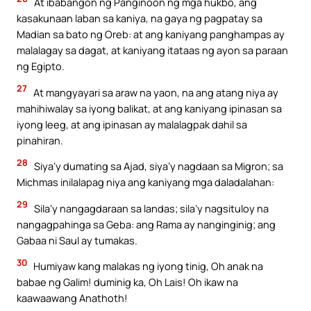
At ibabangon ng Panginoon ng mga hukbo, ang
kasakunaan laban sa kaniya, na gaya ng pagpatay sa
Madian sa bato ng Oreb: at ang kaniyang panghampas ay
malalagay sa dagat, at kaniyang itataas ng ayon sa paraan
ng Egipto.
27
At mangyayari sa araw na yaon, na ang atang niya ay
mahihiwalay sa iyong balikat, at ang kaniyang ipinasan sa
iyong leeg, at ang ipinasan ay malalagpak dahil sa
pinahiran.
28
Siya’y dumating sa Ajad, siya’y nagdaan sa Migron; sa
Michmas inilalapag niya ang kaniyang mga daladalahan:
29
Sila’y nangagdaraan sa landas; sila’y nagsituloy na
nangagpahinga sa Geba: ang Rama ay nanginginig; ang
Gabaa ni Saul ay tumakas.
30
Humiyaw kang malakas ng iyong tinig, Oh anak na
babae ng Galim! duminig ka, Oh Lais! Oh ikaw na
kaawaawang Anathoth!