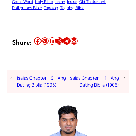
God’s Word
Holy Bible
Isaiah
Isaias
Old Testament
Philippines Bible
Tagalog
Tagalog Bible
Share this article on Facebook
Share this article on WhatsApp
Share this article on LinkedIn
Share this article on X
Share this article on Telegram
Email this Article
Share:
←
Isaias Chapter – 9 – Ang
Isaias Chapter – 11 – Ang
→
Dating Biblia (1905)
Dating Biblia (1905)