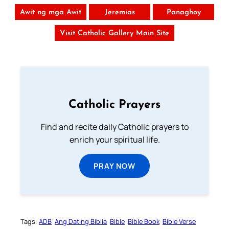
Awit ng mga Awit
Jeremias
Panaghoy
Visit Catholic Gallery Main Site
Catholic Prayers
Find and recite daily Catholic prayers to
enrich your spiritual life.
PRAY NOW
Tags:
ADB
Ang Dating Biblia
Bible
Bible Book
Bible Verse