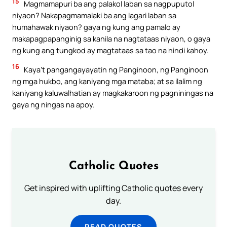
15
Magmamapuri ba ang palakol laban sa nagpuputol
niyaon? Nakapagmamalaki ba ang lagari laban sa
humahawak niyaon? gaya ng kung ang pamalo ay
makapagpapanginig sa kanila na nagtataas niyaon, o gaya
ng kung ang tungkod ay magtataas sa tao na hindi kahoy.
16
Kaya’t pangangayayatin ng Panginoon, ng Panginoon
ng mga hukbo, ang kaniyang mga mataba; at sa ilalim ng
kaniyang kaluwalhatian ay magkakaroon ng pagniningas na
gaya ng ningas na apoy.
Catholic Quotes
Get inspired with uplifting Catholic quotes every
day.
READ QUOTES