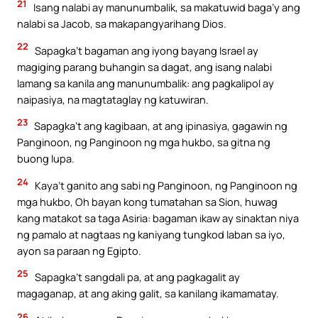
21
Isang nalabi ay manunumbalik, sa makatuwid baga’y ang
nalabi sa Jacob, sa makapangyarihang Dios.
22
Sapagka’t bagaman ang iyong bayang Israel ay
magiging parang buhangin sa dagat, ang isang nalabi
lamang sa kanila ang manunumbalik: ang pagkalipol ay
naipasiya, na magtataglay ng katuwiran.
23
Sapagka’t ang kagibaan, at ang ipinasiya, gagawin ng
Panginoon, ng Panginoon ng mga hukbo, sa gitna ng
buong lupa.
24
Kaya’t ganito ang sabi ng Panginoon, ng Panginoon ng
mga hukbo, Oh bayan kong tumatahan sa Sion, huwag
kang matakot sa taga Asiria: bagaman ikaw ay sinaktan niya
ng pamalo at nagtaas ng kaniyang tungkod laban sa iyo,
ayon sa paraan ng Egipto.
25
Sapagka’t sangdali pa, at ang pagkagalit ay
magaganap, at ang aking galit, sa kanilang ikamamatay.
26