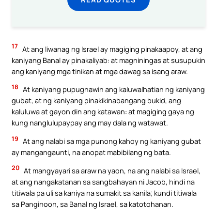
17
At ang liwanag ng Israel ay magiging pinakaapoy, at ang
kaniyang Banal ay pinakaliyab: at magniningas at susupukin
ang kaniyang mga tinikan at mga dawag sa isang araw.
18
At kaniyang pupugnawin ang kaluwalhatian ng kaniyang
gubat, at ng kaniyang pinakikinabangang bukid, ang
kaluluwa at gayon din ang katawan: at magiging gaya ng
kung nanglulupaypay ang may dala ng watawat.
19
At ang nalabi sa mga punong kahoy ng kaniyang gubat
ay mangangaunti, na anopat mabibilang ng bata.
20
At mangyayari sa araw na yaon, na ang nalabi sa Israel,
at ang nangakatanan sa sangbahayan ni Jacob, hindi na
titiwala pa uli sa kaniya na sumakit sa kanila; kundi titiwala
sa Panginoon, sa Banal ng Israel, sa katotohanan.