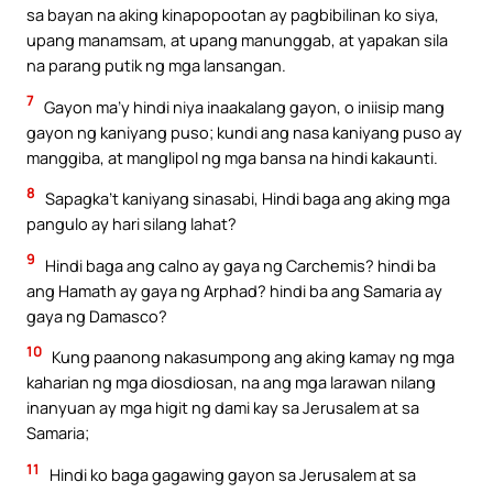
sa bayan na aking kinapopootan ay pagbibilinan ko siya,
upang manamsam, at upang manunggab, at yapakan sila
na parang putik ng mga lansangan.
7
Gayon ma’y hindi niya inaakalang gayon, o iniisip mang
gayon ng kaniyang puso; kundi ang nasa kaniyang puso ay
manggiba, at manglipol ng mga bansa na hindi kakaunti.
8
Sapagka’t kaniyang sinasabi, Hindi baga ang aking mga
pangulo ay hari silang lahat?
9
Hindi baga ang calno ay gaya ng Carchemis? hindi ba
ang Hamath ay gaya ng Arphad? hindi ba ang Samaria ay
gaya ng Damasco?
10
Kung paanong nakasumpong ang aking kamay ng mga
kaharian ng mga diosdiosan, na ang mga larawan nilang
inanyuan ay mga higit ng dami kay sa Jerusalem at sa
Samaria;
11
Hindi ko baga gagawing gayon sa Jerusalem at sa