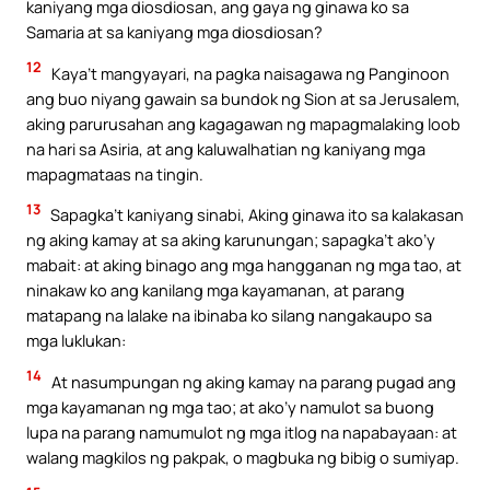
kaniyang mga diosdiosan, ang gaya ng ginawa ko sa
Samaria at sa kaniyang mga diosdiosan?
12
Kaya’t mangyayari, na pagka naisagawa ng Panginoon
ang buo niyang gawain sa bundok ng Sion at sa Jerusalem,
aking parurusahan ang kagagawan ng mapagmalaking loob
na hari sa Asiria, at ang kaluwalhatian ng kaniyang mga
mapagmataas na tingin.
13
Sapagka’t kaniyang sinabi, Aking ginawa ito sa kalakasan
ng aking kamay at sa aking karunungan; sapagka’t ako’y
mabait: at aking binago ang mga hangganan ng mga tao, at
ninakaw ko ang kanilang mga kayamanan, at parang
matapang na lalake na ibinaba ko silang nangakaupo sa
mga luklukan:
14
At nasumpungan ng aking kamay na parang pugad ang
mga kayamanan ng mga tao; at ako’y namulot sa buong
lupa na parang namumulot ng mga itlog na napabayaan: at
walang magkilos ng pakpak, o magbuka ng bibig o sumiyap.