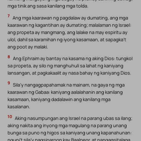
mga tinik ang sasa kanilang mga tolda.
7
Ang mga kaarawan ng pagdalaw ay dumating, ang mga
kaarawan ng kagantihan ay dumating; malalaman ng Israel:
ang propeta ay mangmang, ang lalake na may espiritu ay
ulol, dahil sa karamihan ng iyong kasamaan, at sapagka’t
ang poot ay malaki.
8
Ang Ephraim ay bantay na kasama ng aking Dios: tungkol
sa propeta, ay silo ng manghuhuli sa lahat ng kaniyang
lansangan, at pagkakaalit ay nasa bahay ng kaniyang Dios.
9
Sila’y nangagpapahamak na mainam, na gaya ng mga
kaarawan ng Gabaa: kaniyang aalalahanin ang kanilang
kasamaan, kaniyang dadalawin ang kanilang mga
kasalanan.
10
Aking nasumpungan ang Israel na parang ubas sa ilang;
aking nakita ang inyong mga magulang na parang unang
bunga sa puno ng higos sa kaniyang unang kapanahunan:
nguni’t sila’y nagsiparoon kay Baalpeor, at nangagsitalaga