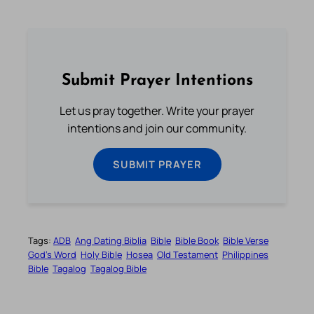
Submit Prayer Intentions
Let us pray together. Write your prayer
intentions and join our community.
SUBMIT PRAYER
Tags:
ADB
Ang Dating Biblia
Bible
Bible Book
Bible Verse
God’s Word
Holy Bible
Hosea
Old Testament
Philippines
Bible
Tagalog
Tagalog Bible