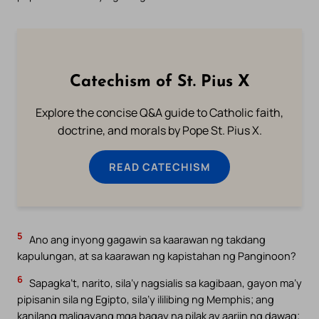
Catechism of St. Pius X
Explore the concise Q&A guide to Catholic faith,
doctrine, and morals by Pope St. Pius X.
READ CATECHISM
5
Ano ang inyong gagawin sa kaarawan ng takdang
kapulungan, at sa kaarawan ng kapistahan ng Panginoon?
6
Sapagka’t, narito, sila’y nagsialis sa kagibaan, gayon ma’y
pipisanin sila ng Egipto, sila’y ililibing ng Memphis; ang
kanilang maligayang mga bagay na pilak ay aariin ng dawag;