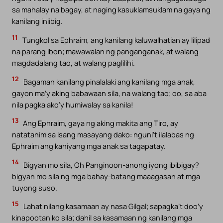
sa mahalay na bagay, at naging kasuklamsuklam na gaya ng
kanilang iniibig.
11
Tungkol sa Ephraim, ang kanilang kaluwalhatian ay lilipad
na parang ibon; mawawalan ng panganganak, at walang
magdadalang tao, at walang paglilihi.
12
Bagaman kanilang pinalalaki ang kanilang mga anak,
gayon ma’y aking babawaan sila, na walang tao; oo, sa aba
nila pagka ako’y humiwalay sa kanila!
13
Ang Ephraim, gaya ng aking makita ang Tiro, ay
natatanim sa isang masayang dako: nguni’t ilalabas ng
Ephraim ang kaniyang mga anak sa tagapatay.
14
Bigyan mo sila, Oh Panginoon-anong iyong ibibigay?
bigyan mo sila ng mga bahay-batang maaagasan at mga
tuyong suso.
15
Lahat nilang kasamaan ay nasa Gilgal; sapagka’t doo’y
kinapootan ko sila; dahil sa kasamaan ng kanilang mga