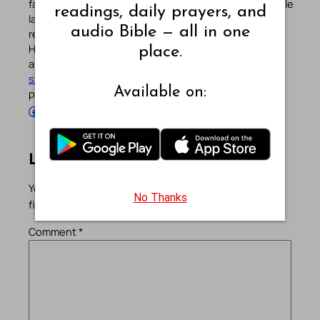
faith-driven platform sharing Mass Readings in multiple
readings, daily prayers, and
languages, prayers, quotes, catechism, Bible plans,
audio Bible — all in one
reflections, and other spiritual resources since 2013.
He manages the website and the official
Android
/
iOS
place.
apps alongside his professional career (
Read his
story
). Stay connected with him on the official social
Available on:
profiles below.
Follow Pradeep on Facebook
Follow Pradeep on Instagram
Follow Pradeep on X
Follow Pradeep on LinkedIn
Follow Pradeep on Pinterest
Subscribe to Pradeep’s Youtube Channel
Follow Pradeep on WordPress
Follow Pradeep on GitHub
Leave a Reply
Your email address will not be published.
Required
No Thanks
fields are marked
*
Comment
*