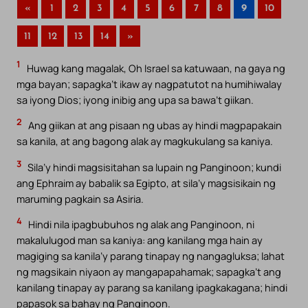
«
1
2
3
4
5
6
7
8
9
10
11
12
13
14
»
1
Huwag kang magalak, Oh Israel sa katuwaan, na gaya ng
mga bayan; sapagka’t ikaw ay nagpatutot na humihiwalay
sa iyong Dios; iyong inibig ang upa sa bawa’t giikan.
2
Ang giikan at ang pisaan ng ubas ay hindi magpapakain
sa kanila, at ang bagong alak ay magkukulang sa kaniya.
3
Sila’y hindi magsisitahan sa lupain ng Panginoon; kundi
ang Ephraim ay babalik sa Egipto, at sila’y magsisikain ng
maruming pagkain sa Asiria.
4
Hindi nila ipagbubuhos ng alak ang Panginoon, ni
makalulugod man sa kaniya: ang kanilang mga hain ay
magiging sa kanila’y parang tinapay ng nangagluksa; lahat
ng magsikain niyaon ay mangapapahamak; sapagka’t ang
kanilang tinapay ay parang sa kanilang ipagkakagana; hindi
papasok sa bahay ng Panginoon.