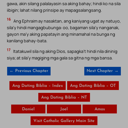
gawa, akin silang palalayasin sa aking bahay; hindi ko na sila
iibigin; lahat nilang prinsipe ay mapagsalangsang.
16
Ang Ephraim ay nasaktan, ang kaniyang ugat ay natuyo,
sila’y hindi mangagbubunga: oo, bagaman sila’y nanganak,
gayon ma’y aking papatayin ang minamahal na bunga ng
kanilang bahay-bata.
17
Itatakuwil sila ng aking Dios, sapagka’t hindi nila dininig
siya; at sila’y magiging mga gala sa gitna ng mga bansa.
← Previous Chapter
Next Chapter →
Ang Dating Biblia – Index
Ang Dating Biblia – OT
Ang Dating Biblia – NT
Daniel
Joel
Amos
Visit Catholic Gallery Main Site