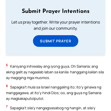
Submit Prayer Intentions
Let us pray together. Write your prayer intentions
and join our community.
SUBMIT PRAYER
5
Kaniyang inihiwalay ang iyong guya, Oh Samaria; ang
aking galit ay nagaalab laban sa kanila: hanggang kailan sila
ay magiging mga musmos.
6
Sapagka’t mula sa Israel nanggaling ito; ito’y ginawa ng
manggagawa, at ito’y hindi Dios; oo, ang guya ng Samaria
ay magkakaputolputol.
7
Sapagka’t sila’y nangagsasabog ng hangin, at sila’y