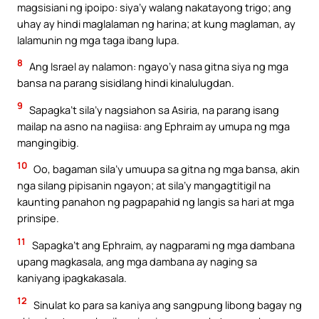
magsisiani ng ipoipo: siya’y walang nakatayong trigo; ang
uhay ay hindi maglalaman ng harina; at kung maglaman, ay
lalamunin ng mga taga ibang lupa.
8
Ang Israel ay nalamon: ngayo’y nasa gitna siya ng mga
bansa na parang sisidlang hindi kinalulugdan.
9
Sapagka’t sila’y nagsiahon sa Asiria, na parang isang
mailap na asno na nagiisa: ang Ephraim ay umupa ng mga
mangingibig.
10
Oo, bagaman sila’y umuupa sa gitna ng mga bansa, akin
nga silang pipisanin ngayon; at sila’y mangagtitigil na
kaunting panahon ng pagpapahid ng langis sa hari at mga
prinsipe.
11
Sapagka’t ang Ephraim, ay nagparami ng mga dambana
upang magkasala, ang mga dambana ay naging sa
kaniyang ipagkakasala.
12
Sinulat ko para sa kaniya ang sangpung libong bagay ng