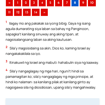
«
1
2
3
4
5
6
7
8
9
10
11
12
13
14
»
1
Ilagay mo ang pakakak sa iyong bibig. Gaya ng isang
aguila dumarating siya laban sa bahay ng Panginoon,
sapagka’t kanilang sinuway ang aking tipan, at
nagsisalangsang laban sa aking kautusan.
2
Sila’y magsisidaing sa akin, Dios ko, kaming Israel ay
nangakakakilala sa iyo.
3
Itinakuwil ng Israel ang mabuti: hahabulin siya ng kaaway.
4
Sila’y nangaglagay ng mga hari, nguni’t hindi sa
pamamagitan ko; sila’y nangaglagay ng mga prinsipe, at
hindi ko nalaman: sa kanilang pilak at kanilang ginto ay
nagsigawa sila ng diosdiosan, upang sila’y mangahiwalay.