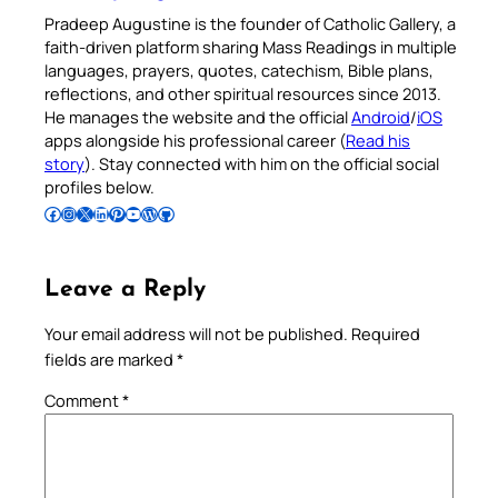
Pradeep Augustine is the founder of Catholic Gallery, a
faith-driven platform sharing Mass Readings in multiple
languages, prayers, quotes, catechism, Bible plans,
reflections, and other spiritual resources since 2013.
He manages the website and the official
Android
/
iOS
apps alongside his professional career (
Read his
story
). Stay connected with him on the official social
profiles below.
Follow Pradeep on Facebook
Follow Pradeep on Instagram
Follow Pradeep on X
Follow Pradeep on LinkedIn
Follow Pradeep on Pinterest
Subscribe to Pradeep’s Youtube Channel
Follow Pradeep on WordPress
Follow Pradeep on GitHub
Leave a Reply
Your email address will not be published.
Required
fields are marked
*
Comment
*