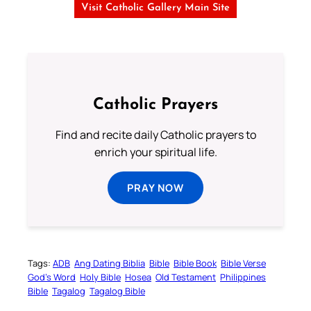
Visit Catholic Gallery Main Site
Catholic Prayers
Find and recite daily Catholic prayers to
enrich your spiritual life.
PRAY NOW
Tags:
ADB
Ang Dating Biblia
Bible
Bible Book
Bible Verse
God’s Word
Holy Bible
Hosea
Old Testament
Philippines
Bible
Tagalog
Tagalog Bible