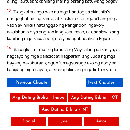
aking kautusan; kanilang inaring parang katuwang bagay.
13
Tungkol sa mga hain na mga handog sa akin, sila’y
nangaghahain ng karne, at kinakain nila; nguni’t ang mga
yaon ay hindi tinatanggap ng Panginoon; ngayo’y
aalalahanin niya ang kanilang kasamaan, at dadalawin ang
kanilang mga kasalanan; sila’y mangababalik sa Egipto.
14
Sapagka’t nilimot ng Israel ang May-lalang sa kaniya, at
nagtayo ng mga palacio; at nagparami ang Juda ng mga
bayang nakukutaan; nguni’t magsusugo ako ng apoy sa
kaniyang mga bayan, at susupukin ang mga kuta niyaon.
← Previous Chapter
Next Chapter →
Ang Dating Biblia – Index
Ang Dating Biblia – OT
Ang Dating Biblia – NT
Daniel
Joel
Amos