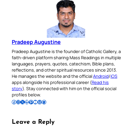
Pradeep Augustine
Pradeep Augustine is the founder of Catholic Gallery, a
faith-driven platform sharing Mass Readings in multiple
languages, prayers, quotes, catechism, Bible plans,
reflections, and other spiritual resources since 2013.
He manages the website and the official
Android
/
iOS
apps alongside his professional career (
Read his
story
). Stay connected with him on the official social
profiles below.
Follow Pradeep on Facebook
Follow Pradeep on Instagram
Follow Pradeep on X
Follow Pradeep on LinkedIn
Follow Pradeep on Pinterest
Subscribe to Pradeep’s Youtube Channel
Follow Pradeep on WordPress
Follow Pradeep on GitHub
Leave a Reply