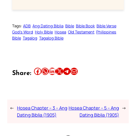
Tags:
ADB
Ang Dating Biblia
Bible
Bible Book
Bible Verse
God’s Word
Holy Bible
Hosea
Old Testament
Philippines
Bible
Tagalog
Tagalog Bible
Share this article on Facebook
Share this article on WhatsApp
Share this article on LinkedIn
Share this article on X
Share this article on Telegram
Email this Article
Share:
←
Hosea Chapter – 3 – Ang
Hosea Chapter – 5 – Ang
→
Dating Biblia (1905)
Dating Biblia (1905)