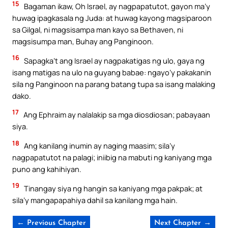
15
Bagaman ikaw, Oh Israel, ay nagpapatutot, gayon ma’y
huwag ipagkasala ng Juda: at huwag kayong magsiparoon
sa Gilgal, ni magsisampa man kayo sa Bethaven, ni
magsisumpa man, Buhay ang Panginoon.
16
Sapagka’t ang Israel ay nagpakatigas ng ulo, gaya ng
isang matigas na ulo na guyang babae: ngayo’y pakakanin
sila ng Panginoon na parang batang tupa sa isang malaking
dako.
17
Ang Ephraim ay nalalakip sa mga diosdiosan; pabayaan
siya.
18
Ang kanilang inumin ay naging maasim; sila’y
nagpapatutot na palagi; iniibig na mabuti ng kaniyang mga
puno ang kahihiyan.
19
Tinangay siya ng hangin sa kaniyang mga pakpak; at
sila’y mangapapahiya dahil sa kanilang mga hain.
← Previous Chapter
Next Chapter →