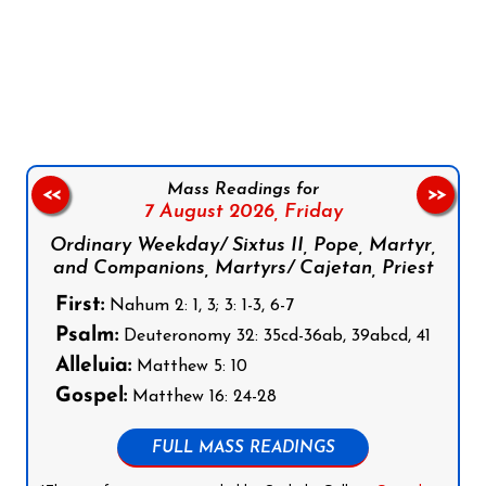
Follow us on Facebook
Follow us on Instagram
Follow us on X
Subscribe to our YouTube Channel
Follow us on WhatsApp
Mass Readings for
<<
>>
7 August 2026,
Friday
Ordinary Weekday/ Sixtus II, Pope, Martyr,
and Companions, Martyrs/ Cajetan, Priest
First:
Nahum 2: 1, 3; 3: 1-3, 6-7
Psalm:
Deuteronomy 32: 35cd-36ab, 39abcd, 41
Alleluia:
Matthew 5: 10
Gospel:
Matthew 16: 24-28
FULL MASS READINGS