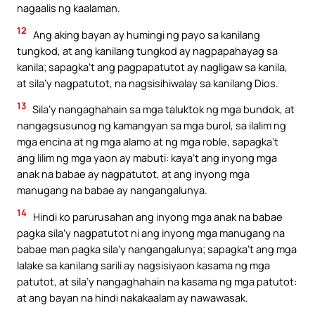
nagaalis ng kaalaman.
12
Ang aking bayan ay humingi ng payo sa kanilang
tungkod, at ang kanilang tungkod ay nagpapahayag sa
kanila; sapagka’t ang pagpapatutot ay nagligaw sa kanila,
at sila’y nagpatutot, na nagsisihiwalay sa kanilang Dios.
13
Sila’y nangaghahain sa mga taluktok ng mga bundok, at
nangagsusunog ng kamangyan sa mga burol, sa ilalim ng
mga encina at ng mga alamo at ng mga roble, sapagka’t
ang lilim ng mga yaon ay mabuti: kaya’t ang inyong mga
anak na babae ay nagpatutot, at ang inyong mga
manugang na babae ay nangangalunya.
14
Hindi ko parurusahan ang inyong mga anak na babae
pagka sila’y nagpatutot ni ang inyong mga manugang na
babae man pagka sila’y nangangalunya; sapagka’t ang mga
lalake sa kanilang sarili ay nagsisiyaon kasama ng mga
patutot, at sila’y nangaghahain na kasama ng mga patutot:
at ang bayan na hindi nakakaalam ay nawawasak.