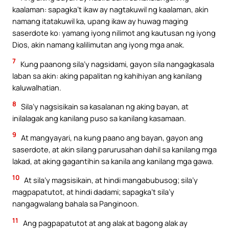
kaalaman: sapagka’t ikaw ay nagtakuwil ng kaalaman, akin
namang itatakuwil ka, upang ikaw ay huwag maging
saserdote ko: yamang iyong nilimot ang kautusan ng iyong
Dios, akin namang kalilimutan ang iyong mga anak.
7
Kung paanong sila’y nagsidami, gayon sila nangagkasala
laban sa akin: aking papalitan ng kahihiyan ang kanilang
kaluwalhatian.
8
Sila’y nagsisikain sa kasalanan ng aking bayan, at
inilalagak ang kanilang puso sa kanilang kasamaan.
9
At mangyayari, na kung paano ang bayan, gayon ang
saserdote, at akin silang parurusahan dahil sa kanilang mga
lakad, at aking gagantihin sa kanila ang kanilang mga gawa.
10
At sila’y magsisikain, at hindi mangabubusog; sila’y
magpapatutot, at hindi dadami; sapagka’t sila’y
nangagwalang bahala sa Panginoon.
11
Ang pagpapatutot at ang alak at bagong alak ay