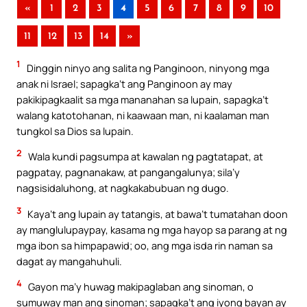
«
1
2
3
4
5
6
7
8
9
10
11
12
13
14
»
1
Dinggin ninyo ang salita ng Panginoon, ninyong mga
anak ni Israel; sapagka’t ang Panginoon ay may
pakikipagkaalit sa mga mananahan sa lupain, sapagka’t
walang katotohanan, ni kaawaan man, ni kaalaman man
tungkol sa Dios sa lupain.
2
Wala kundi pagsumpa at kawalan ng pagtatapat, at
pagpatay, pagnanakaw, at pangangalunya; sila’y
nagsisidaluhong, at nagkakabubuan ng dugo.
3
Kaya’t ang lupain ay tatangis, at bawa’t tumatahan doon
ay manglulupaypay, kasama ng mga hayop sa parang at ng
mga ibon sa himpapawid; oo, ang mga isda rin naman sa
dagat ay mangahuhuli.
4
Gayon ma’y huwag makipaglaban ang sinoman, o
sumuway man ang sinoman; sapagka’t ang iyong bayan ay