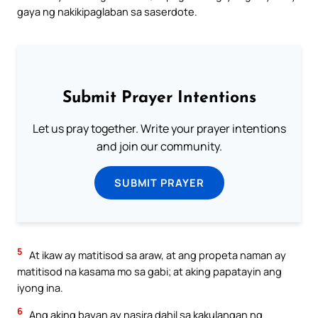
gaya ng nakikipaglaban sa saserdote.
Submit Prayer Intentions
Let us pray together. Write your prayer intentions
and join our community.
SUBMIT PRAYER
5
At ikaw ay matitisod sa araw, at ang propeta naman ay
matitisod na kasama mo sa gabi; at aking papatayin ang
iyong ina.
6
Ang aking bayan ay nasira dahil sa kakulangan ng