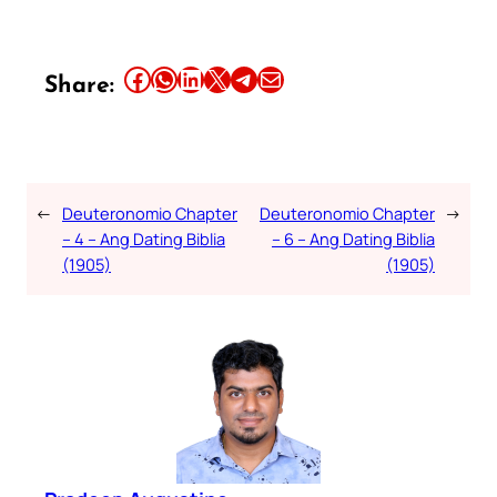
Share this article on Facebook
Share this article on WhatsApp
Share this article on LinkedIn
Share this article on X
Share this article on Telegram
Email this Article
Share:
←
Deuteronomio Chapter
Deuteronomio Chapter
→
– 4 – Ang Dating Biblia
– 6 – Ang Dating Biblia
(1905)
(1905)