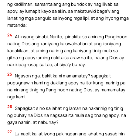
ng kadiliman, samantalang ang bundok ay nagliliyab sa
apoy, ay lumapit kayo sa akin, sa makatuwid baga’y ang
lahat ng mga pangulo sa inyong mga lipi, at ang inyong mga
matanda;
24
At inyong sinabi, Narito, ipinakita sa amin ng Panginoon
nating Dios ang kaniyang kaluwalhatian at ang kaniyang
kadakilaan, at aming narinig ang kaniyang tinig mula sa
gitna ng apoy: aming nakita sa araw na ito, na ang Dios ay
nakikipag-usap sa tao, at siya’y buhay.
25
Ngayon nga, bakit kami mamamatay? sapagka’t
pupugnawin kami ng dakilang apoy na ito: kung marinig pa
namin ang tinig ng Panginoon nating Dios, ay mamamatay
nga kami.
26
Sapagka’t sino sa lahat ng laman na nakarinig ng tinig
ng buhay na Dios na nagsasalita mula sa gitna ng apoy, na
gaya namin, at nabuhay?
27
Lumapit ka, at iyong pakinggan ang lahat ng sasabihin