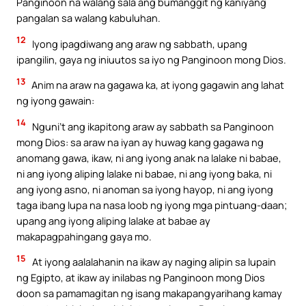
Panginoon na walang sala ang bumanggit ng kaniyang
pangalan sa walang kabuluhan.
12
Iyong ipagdiwang ang araw ng sabbath, upang
ipangilin, gaya ng iniuutos sa iyo ng Panginoon mong Dios.
13
Anim na araw na gagawa ka, at iyong gagawin ang lahat
ng iyong gawain:
14
Nguni’t ang ikapitong araw ay sabbath sa Panginoon
mong Dios: sa araw na iyan ay huwag kang gagawa ng
anomang gawa, ikaw, ni ang iyong anak na lalake ni babae,
ni ang iyong aliping lalake ni babae, ni ang iyong baka, ni
ang iyong asno, ni anoman sa iyong hayop, ni ang iyong
taga ibang lupa na nasa loob ng iyong mga pintuang-daan;
upang ang iyong aliping lalake at babae ay
makapagpahingang gaya mo.
15
At iyong aalalahanin na ikaw ay naging alipin sa lupain
ng Egipto, at ikaw ay inilabas ng Panginoon mong Dios
doon sa pamamagitan ng isang makapangyarihang kamay