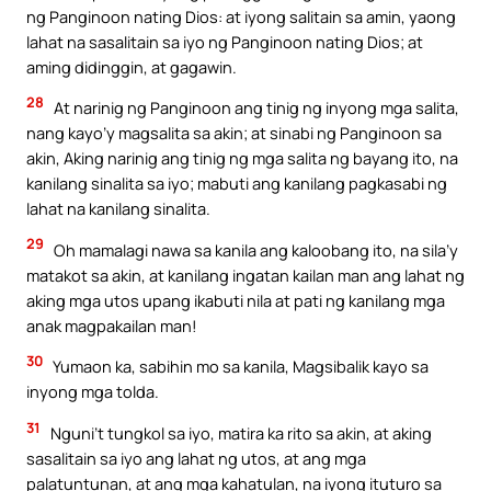
ng Panginoon nating Dios: at iyong salitain sa amin, yaong
lahat na sasalitain sa iyo ng Panginoon nating Dios; at
aming didinggin, at gagawin.
28
At narinig ng Panginoon ang tinig ng inyong mga salita,
nang kayo’y magsalita sa akin; at sinabi ng Panginoon sa
akin, Aking narinig ang tinig ng mga salita ng bayang ito, na
kanilang sinalita sa iyo; mabuti ang kanilang pagkasabi ng
lahat na kanilang sinalita.
29
Oh mamalagi nawa sa kanila ang kaloobang ito, na sila’y
matakot sa akin, at kanilang ingatan kailan man ang lahat ng
aking mga utos upang ikabuti nila at pati ng kanilang mga
anak magpakailan man!
30
Yumaon ka, sabihin mo sa kanila, Magsibalik kayo sa
inyong mga tolda.
31
Nguni’t tungkol sa iyo, matira ka rito sa akin, at aking
sasalitain sa iyo ang lahat ng utos, at ang mga
palatuntunan, at ang mga kahatulan, na iyong ituturo sa