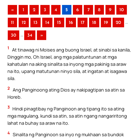
«
1
2
3
4
5
6
7
8
9
10
..
11
12
13
14
15
16
17
18
19
20
..
30
34
»
1
At tinawag ni Moises ang buong Israel, at sinabi sa kanila,
Dinggin mo, Oh Israel, ang mga palatuntunan at mga
kahatulan na aking sinalita sa inyong mga pakinig sa araw
na ito, upang matutunan ninyo sila, at ingatan at isagawa
sila.
2
Ang Panginoong ating Dios ay nakipagtipan sa atin sa
Horeb.
3
Hindi pinagtibay ng Panginoon ang tipang ito sa ating
mga magulang, kundi sa atin, sa atin ngang nangariritong
lahat na buhay sa araw na ito.
4
Sinalita ng Panginoon sa inyo ng mukhaan sa bundok