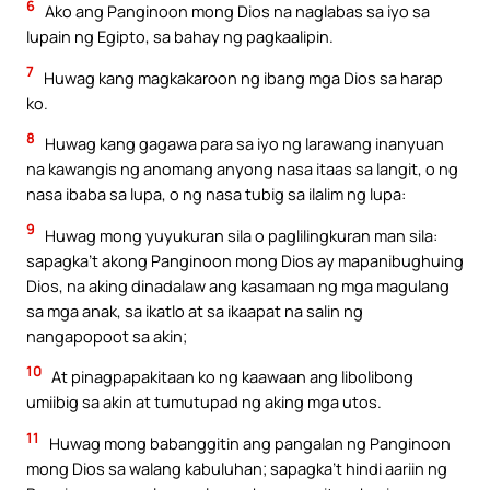
6
Ako ang Panginoon mong Dios na naglabas sa iyo sa
lupain ng Egipto, sa bahay ng pagkaalipin.
7
Huwag kang magkakaroon ng ibang mga Dios sa harap
ko.
8
Huwag kang gagawa para sa iyo ng larawang inanyuan
na kawangis ng anomang anyong nasa itaas sa langit, o ng
nasa ibaba sa lupa, o ng nasa tubig sa ilalim ng lupa:
9
Huwag mong yuyukuran sila o paglilingkuran man sila:
sapagka’t akong Panginoon mong Dios ay mapanibughuing
Dios, na aking dinadalaw ang kasamaan ng mga magulang
sa mga anak, sa ikatlo at sa ikaapat na salin ng
nangapopoot sa akin;
10
At pinagpapakitaan ko ng kaawaan ang libolibong
umiibig sa akin at tumutupad ng aking mga utos.
11
Huwag mong babanggitin ang pangalan ng Panginoon
mong Dios sa walang kabuluhan; sapagka’t hindi aariin ng