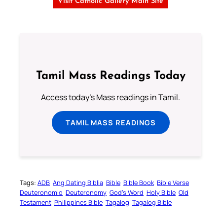
Visit Catholic Gallery Main Site
Tamil Mass Readings Today
Access today's Mass readings in Tamil.
TAMIL MASS READINGS
Tags:
ADB
Ang Dating Biblia
Bible
Bible Book
Bible Verse
Deuteronomio
Deuteronomy
God’s Word
Holy Bible
Old
Testament
Philippines Bible
Tagalog
Tagalog Bible