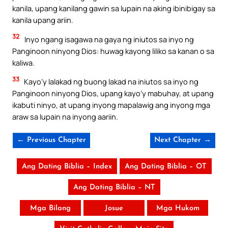
kanila, upang kanilang gawin sa lupain na aking ibinibigay sa
kanila upang ariin.
32
Inyo ngang isagawa na gaya ng iniutos sa inyo ng
Panginoon ninyong Dios: huwag kayong liliko sa kanan o sa
kaliwa.
33
Kayo’y lalakad ng buong lakad na iniutos sa inyo ng
Panginoon ninyong Dios, upang kayo’y mabuhay, at upang
ikabuti ninyo, at upang inyong mapalawig ang inyong mga
araw sa lupain na inyong aariin.
← Previous Chapter
Next Chapter →
Ang Dating Biblia – Index
Ang Dating Biblia – OT
Ang Dating Biblia – NT
Mga Bilang
Josue
Mga Hukom