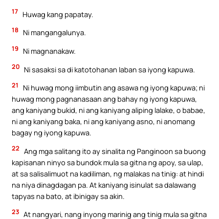
17
Huwag kang papatay.
18
Ni mangangalunya.
19
Ni magnanakaw.
20
Ni sasaksi sa di katotohanan laban sa iyong kapuwa.
21
Ni huwag mong iimbutin ang asawa ng iyong kapuwa; ni
huwag mong pagnanasaan ang bahay ng iyong kapuwa,
ang kaniyang bukid, ni ang kaniyang aliping lalake, o babae,
ni ang kaniyang baka, ni ang kaniyang asno, ni anomang
bagay ng iyong kapuwa.
22
Ang mga salitang ito ay sinalita ng Panginoon sa buong
kapisanan ninyo sa bundok mula sa gitna ng apoy, sa ulap,
at sa salisalimuot na kadiliman, ng malakas na tinig: at hindi
na niya dinagdagan pa. At kaniyang isinulat sa dalawang
tapyas na bato, at ibinigay sa akin.
23
At nangyari, nang inyong marinig ang tinig mula sa gitna