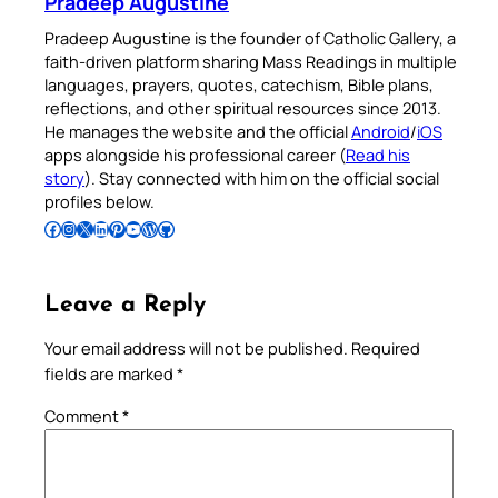
Pradeep Augustine
Pradeep Augustine is the founder of Catholic Gallery, a
faith-driven platform sharing Mass Readings in multiple
languages, prayers, quotes, catechism, Bible plans,
reflections, and other spiritual resources since 2013.
He manages the website and the official
Android
/
iOS
apps alongside his professional career (
Read his
story
). Stay connected with him on the official social
profiles below.
Follow Pradeep on Facebook
Follow Pradeep on Instagram
Follow Pradeep on X
Follow Pradeep on LinkedIn
Follow Pradeep on Pinterest
Subscribe to Pradeep’s Youtube Channel
Follow Pradeep on WordPress
Follow Pradeep on GitHub
Leave a Reply
Your email address will not be published.
Required
fields are marked
*
Comment
*