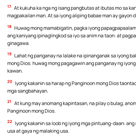
17
At kukuha ka nga ng isang pangbutas at ibutas mo sa kani
magpakailan man. At sa iyong aliping babae man ay gayon d
18
Huwag mong mamabigatin, pagka iyong papagpapaalamin
ang kaniyang ipinaglingkod sa iyo sa anim na taon: at pagp
ginagawa.
19
Lahat ng panganay na lalake na ipinanganak sa iyong ba
mong Dios: huwag mong pagagawin ang panganay ng iyong 
kawan.
20
Iyong kakanin sa harap ng Panginoon mong Dios taontaon
mga sangbahayan.
21
At kung may anomang kapintasan, na pilay o bulag, an
Panginoon mong Dios.
22
Iyong kakanin sa loob ng iyong mga pintuang-daan: ang m
usa at gaya ng malaking usa.