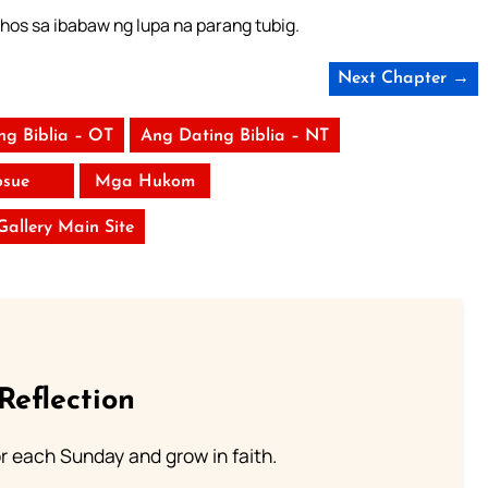
os sa ibabaw ng lupa na parang tubig.
Next Chapter →
ng Biblia – OT
Ang Dating Biblia – NT
osue
Mga Hukom
 Gallery Main Site
Reflection
or each Sunday and grow in faith.