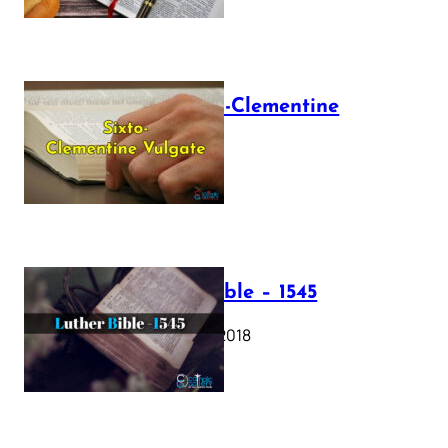
The Sixto-Clementine
Vulgate
July 12, 2025
Luther Bible – 1545
October 17, 2018