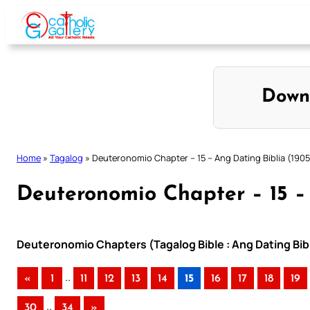
Skip
to
content
Down
Home
»
Tagalog
»
Deuteronomio Chapter – 15 – Ang Dating Biblia (1905
Deuteronomio Chapter – 15 – 
Deuteronomio Chapters (Tagalog Bible : Ang Dating Bibl
..
«
1
11
12
13
14
15
16
17
18
19
..
30
34
»