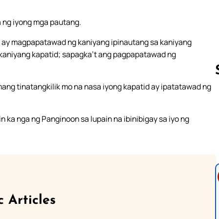
 ng iyong mga pautang.
 ay magpapatawad ng kaniyang ipinautang sa kaniyang
a kaniyang kapatid; sapagka’t ang pagpapatawad ng
mang tinatangkilik mo na nasa iyong kapatid ay ipatatawad ng
Follow us 
 ka nga ng Panginoon sa lupain na ibinibigay sa iyo ng
c Articles