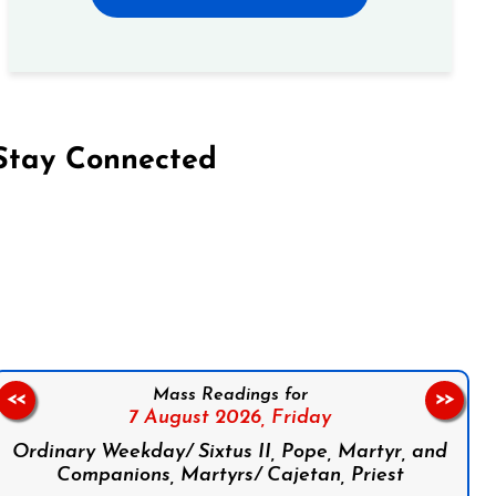
Stay Connected
on Facebook
Follow us on Instagram
Follow us on X
Subscribe to our YouTube Channel
Follow us on WhatsApp
Mass Readings for
<<
>>
7 August 2026,
Friday
Ordinary Weekday/ Sixtus II, Pope, Martyr, and
Companions, Martyrs/ Cajetan, Priest