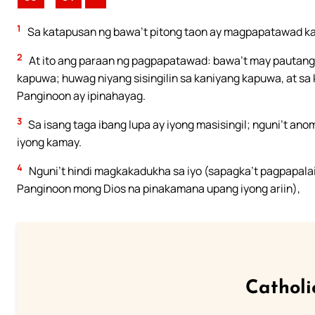
1
Sa katapusan ng bawa’t pitong taon ay magpapatawad ka
2
At ito ang paraan ng pagpapatawad: bawa’t may pautang
kapuwa; huwag niyang sisingilin sa kaniyang kapuwa, at s
Panginoon ay ipinahayag.
3
Sa isang taga ibang lupa ay iyong masisingil; nguni’t ano
iyong kamay.
4
Nguni’t hindi magkakadukha sa iyo (sapagka’t pagpapalain
Panginoon mong Dios na pinakamana upang iyong ariin),
Catholi