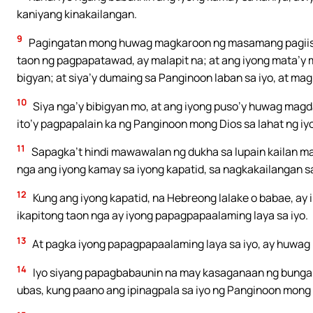
kaniyang kinakailangan.
9
Pagingatan mong huwag magkaroon ng masamang pagiisip s
taon ng pagpapatawad, ay malapit na; at ang iyong mata’y
bigyan; at siya’y dumaing sa Panginoon laban sa iyo, at mag
10
Siya nga’y bibigyan mo, at ang iyong puso’y huwag magd
ito’y pagpapalain ka ng Panginoon mong Dios sa lahat ng iyo
11
Sapagka’t hindi mawawalan ng dukha sa lupain kailan man:
nga ang iyong kamay sa iyong kapatid, sa nagkakailangan sa 
12
Kung ang iyong kapatid, na Hebreong lalake o babae, ay ip
ikapitong taon nga ay iyong papagpapaalaming laya sa iyo.
13
At pagka iyong papagpapaalaming laya sa iyo, ay huwa
14
Iyo siyang papagbabaunin na may kasaganaan ng bunga ng
ubas, kung paano ang ipinagpala sa iyo ng Panginoon mong D