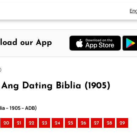
Eng
load our App
)
Ang Dating Biblia (1905)
ia – 1905 – ADB)
20
21
22
23
24
25
26
27
28
29