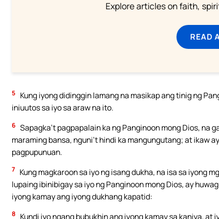
Explore articles on faith, spi
READ 
5
Kung iyong didinggin lamang na masikap ang tinig ng Pan
iniuutos sa iyo sa araw na ito.
6
Sapagka’t pagpapalain ka ng Panginoon mong Dios, na ga
maraming bansa, nguni’t hindi ka mangungutang; at ikaw ay
pagpupunuan.
7
Kung magkaroon sa iyo ng isang dukha, na isa sa iyong mg
lupaing ibinibigay sa iyo ng Panginoon mong Dios, ay huwa
iyong kamay ang iyong dukhang kapatid:
8
Kundi iyo ngang bubukhin ang iyong kamay sa kaniya, at i