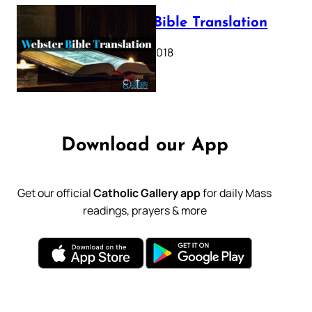
Webster Bible Translation
October 11, 2018
Download our App
Get our official
Catholic Gallery app
for daily Mass
readings, prayers & more