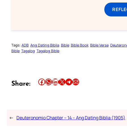
REFL
Tags:
ADB
Ang Dating Biblia
Bible
Bible Book
Bible Verse
Deuteron
Bible
Tagalog
Tagalog Bible
Share this article on Facebook
Share this article on WhatsApp
Share this article on LinkedIn
Share this article on X
Share this article on Telegram
Email this Article
Share:
←
Deuteronomio Chapter – 14 – Ang Dating Biblia (1905)