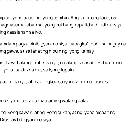
a iyong puso, na iyong sabihin, Ang ikapitong taon, na
 magmasama laban sa iyong dukhang kapatid at hindi mo siya
ing kasalanan sa iyo.
amdam pagka binibigyan mo siya; sapagka’t dahil sa bagay na
ng gawa, at sa lahat ng hipuin ng iyong kamay.
 kaya’t aking iniutos sa iyo, na aking sinasabi, Bubukhin mo
iyo, at sa dukha mo, sa iyong lupain.
agbili sa iyo, at maglingkod sa iyong anim na taon; sa
g mo siyang papagpapaalaming walang dala:
 iyong kawan, at ng iyong giikan, at ng iyong pisaan ng
ios, ay bibigyan mo siya.