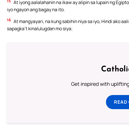
15
At iyong aalalahanin na ikaw ay alipin sa lupain ng Egipt
iyo ngayon ang bagay na ito.
16
At mangyayari, na kung sabihin niya sa iyo, Hindi ako aalis
sapagka’t kinalulugdan mo siya;
Cathol
Get inspired with uplifti
READ