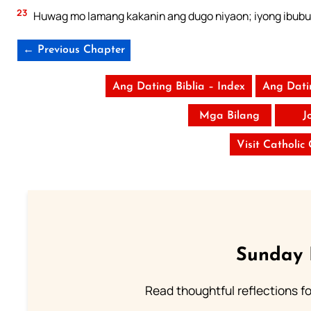
23
Huwag mo lamang kakanin ang dugo niyaon; iyong ibubuh
← Previous Chapter
Ang Dating Biblia – Index
Ang Dati
Mga Bilang
J
Visit Catholic
Sunday 
Read thoughtful reflections f