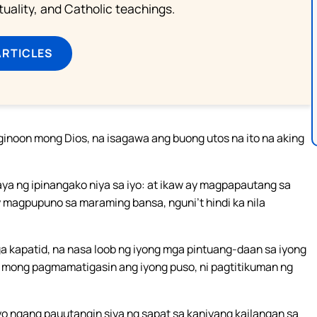
rituality, and Catholic teachings.
ARTICLES
ginoon mong Dios, na isagawa ang buong utos na ito na aking
ya ng ipinangako niya sa iyo: at ikaw ay magpapautang sa
 magpupuno sa maraming bansa, nguni’t hindi ka nila
a kapatid, na nasa loob ng iyong mga pintuang-daan sa iyong
g mong pagmamatigasin ang iyong puso, ni pagtitikuman ng
yo ngang pauutangin siya ng sapat sa kaniyang kailangan sa