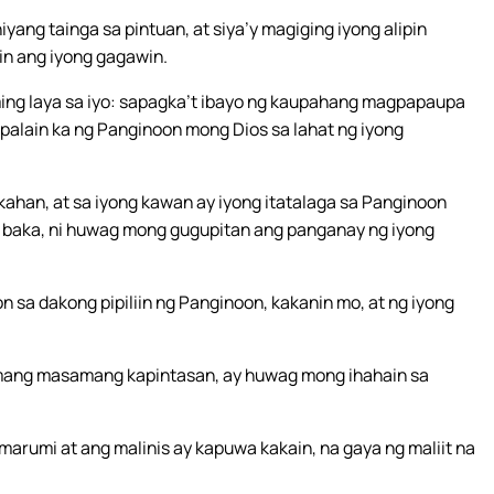
yang tainga sa pintuan, at siya’y magiging iyong alipin
in ang iyong gagawin.
g laya sa iyo: sapagka’t ibayo ng kaupahang magpapaupa
apalain ka ng Panginoon mong Dios sa lahat ng iyong
kahan, at sa iyong kawan ay iyong itatalaga sa Panginoon
baka, ni huwag mong gugupitan ang panganay ng iyong
 sa dakong pipiliin ng Panginoon, kakanin mo, at ng iyong
omang masamang kapintasan, ay huwag mong ihahain sa
arumi at ang malinis ay kapuwa kakain, na gaya ng maliit na