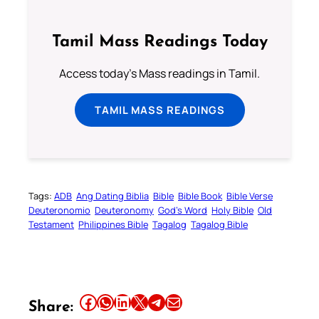
Tamil Mass Readings Today
Access today's Mass readings in Tamil.
TAMIL MASS READINGS
Tags:
ADB
Ang Dating Biblia
Bible
Bible Book
Bible Verse
Deuteronomio
Deuteronomy
God’s Word
Holy Bible
Old
Testament
Philippines Bible
Tagalog
Tagalog Bible
Share this article on Facebook
Share this article on WhatsApp
Share this article on LinkedIn
Share this article on X
Share this article on Telegram
Email this Article
Share: