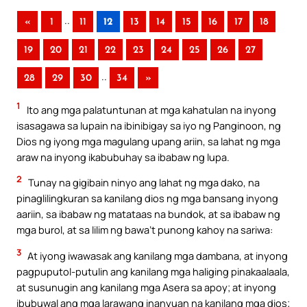
..
«
1
11
12
13
14
15
16
17
18
19
20
21
22
23
24
25
26
27
..
28
29
30
34
»
1
Ito ang mga palatuntunan at mga kahatulan na inyong
isasagawa sa lupain na ibinibigay sa iyo ng Panginoon, ng
Dios ng iyong mga magulang upang ariin, sa lahat ng mga
araw na inyong ikabubuhay sa ibabaw ng lupa.
2
Tunay na gigibain ninyo ang lahat ng mga dako, na
pinaglilingkuran sa kanilang dios ng mga bansang inyong
aariin, sa ibabaw ng matataas na bundok, at sa ibabaw ng
mga burol, at sa lilim ng bawa’t punong kahoy na sariwa:
3
At iyong iwawasak ang kanilang mga dambana, at inyong
pagpuputol-putulin ang kanilang mga haliging pinakaalaala,
at susunugin ang kanilang mga Asera sa apoy; at inyong
ibubuwal ang mga larawang inanyuan na kanilang mga dios;