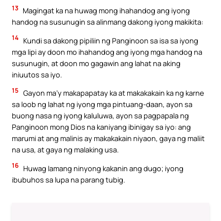
13
Magingat ka na huwag mong ihahandog ang iyong
handog na susunugin sa alinmang dakong iyong makikita:
14
Kundi sa dakong pipiliin ng Panginoon sa isa sa iyong
mga lipi ay doon mo ihahandog ang iyong mga handog na
susunugin, at doon mo gagawin ang lahat na aking
iniuutos sa iyo.
15
Gayon ma’y makapapatay ka at makakakain ka ng karne
sa loob ng lahat ng iyong mga pintuang-daan, ayon sa
buong nasa ng iyong kaluluwa, ayon sa pagpapala ng
Panginoon mong Dios na kaniyang ibinigay sa iyo: ang
marumi at ang malinis ay makakakain niyaon, gaya ng maliit
na usa, at gaya ng malaking usa.
16
Huwag lamang ninyong kakanin ang dugo; iyong
ibubuhos sa lupa na parang tubig.