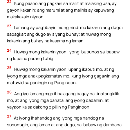
22
Kung paano ang pagkain sa maliit at malaking usa, ay
gayon kakanin; ang marumi at ang malinis ay kapuwang
makakakain niyaon.
23
Lamang ay pagtibayin mong hindi mo kakanin ang dugo:
sapagka’t ang dugo ay siyang buhay; at huwag mong
kakanin ang buhay na kasama ng laman.
24
Huwag mong kakanin yaon; iyong ibubuhos sa ibabaw
ng lupa na parang tubig.
25
Huwag mong kakanin yaon; upang ikabuti mo, at ng
iyong mga anak pagkamatay mo, kung iyong gagawin ang
matuwid sa paningin ng Panginoon.
26
Ang iyo lamang mga itinalagang bagay na tinatangkilik
mo, at ang iyong mga panata, ang iyong dadalhin, at
yayaon ka sa dakong pipiliin ng Panginoon:
27
At iyong ihahandog ang iyong mga handog na
susunugin, ang laman at ang dugo, sa ibabaw ng dambana