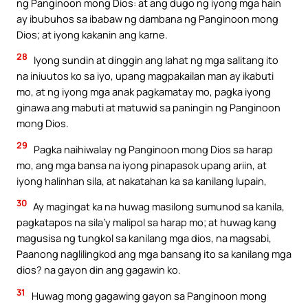
ng Panginoon mong Dios: at ang dugo ng iyong mga hain
ay ibubuhos sa ibabaw ng dambana ng Panginoon mong
Dios; at iyong kakanin ang karne.
28
Iyong sundin at dinggin ang lahat ng mga salitang ito
na iniuutos ko sa iyo, upang magpakailan man ay ikabuti
mo, at ng iyong mga anak pagkamatay mo, pagka iyong
ginawa ang mabuti at matuwid sa paningin ng Panginoon
mong Dios.
29
Pagka naihiwalay ng Panginoon mong Dios sa harap
mo, ang mga bansa na iyong pinapasok upang ariin, at
iyong halinhan sila, at nakatahan ka sa kanilang lupain,
30
Ay magingat ka na huwag masilong sumunod sa kanila,
pagkatapos na sila’y malipol sa harap mo; at huwag kang
magusisa ng tungkol sa kanilang mga dios, na magsabi,
Paanong naglilingkod ang mga bansang ito sa kanilang mga
dios? na gayon din ang gagawin ko.
31
Huwag mong gagawing gayon sa Panginoon mong