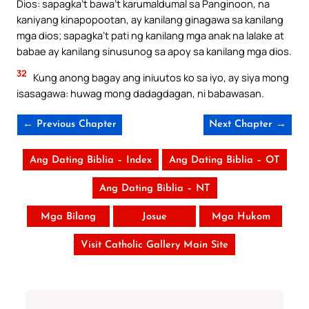
Dios: sapagka’t bawa’t karumaldumal sa Panginoon, na
kaniyang kinapopootan, ay kanilang ginagawa sa kanilang
mga dios; sapagka’t pati ng kanilang mga anak na lalake at
babae ay kanilang sinusunog sa apoy sa kanilang mga dios.
32
Kung anong bagay ang iniuutos ko sa iyo, ay siya mong
isasagawa: huwag mong dadagdagan, ni babawasan.
← Previous Chapter
Next Chapter →
Ang Dating Biblia – Index
Ang Dating Biblia – OT
Ang Dating Biblia – NT
Mga Bilang
Josue
Mga Hukom
Visit Catholic Gallery Main Site