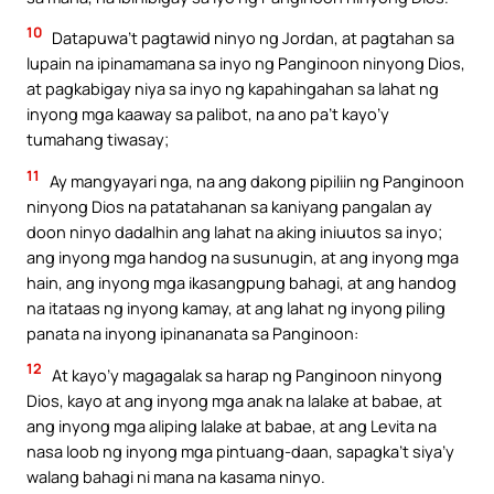
10
Datapuwa’t pagtawid ninyo ng Jordan, at pagtahan sa
lupain na ipinamamana sa inyo ng Panginoon ninyong Dios,
at pagkabigay niya sa inyo ng kapahingahan sa lahat ng
inyong mga kaaway sa palibot, na ano pa’t kayo’y
tumahang tiwasay;
11
Ay mangyayari nga, na ang dakong pipiliin ng Panginoon
ninyong Dios na patatahanan sa kaniyang pangalan ay
doon ninyo dadalhin ang lahat na aking iniuutos sa inyo;
ang inyong mga handog na susunugin, at ang inyong mga
hain, ang inyong mga ikasangpung bahagi, at ang handog
na itataas ng inyong kamay, at ang lahat ng inyong piling
panata na inyong ipinananata sa Panginoon:
12
At kayo’y magagalak sa harap ng Panginoon ninyong
Dios, kayo at ang inyong mga anak na lalake at babae, at
ang inyong mga aliping lalake at babae, at ang Levita na
nasa loob ng inyong mga pintuang-daan, sapagka’t siya’y
walang bahagi ni mana na kasama ninyo.