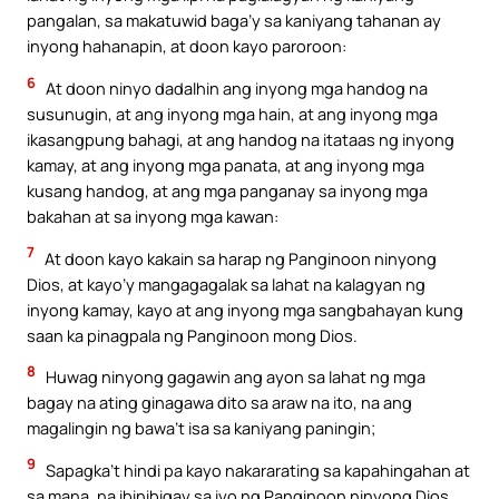
pangalan, sa makatuwid baga’y sa kaniyang tahanan ay
inyong hahanapin, at doon kayo paroroon:
6
At doon ninyo dadalhin ang inyong mga handog na
susunugin, at ang inyong mga hain, at ang inyong mga
ikasangpung bahagi, at ang handog na itataas ng inyong
kamay, at ang inyong mga panata, at ang inyong mga
kusang handog, at ang mga panganay sa inyong mga
bakahan at sa inyong mga kawan:
7
At doon kayo kakain sa harap ng Panginoon ninyong
Dios, at kayo’y mangagagalak sa lahat na kalagyan ng
inyong kamay, kayo at ang inyong mga sangbahayan kung
saan ka pinagpala ng Panginoon mong Dios.
8
Huwag ninyong gagawin ang ayon sa lahat ng mga
bagay na ating ginagawa dito sa araw na ito, na ang
magalingin ng bawa’t isa sa kaniyang paningin;
9
Sapagka’t hindi pa kayo nakararating sa kapahingahan at
sa mana, na ibinibigay sa iyo ng Panginoon ninyong Dios.