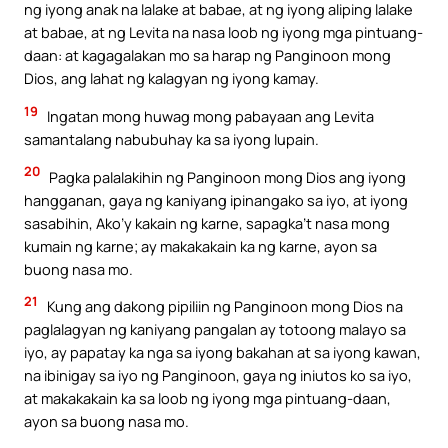
ng iyong anak na lalake at babae, at ng iyong aliping lalake
at babae, at ng Levita na nasa loob ng iyong mga pintuang-
daan: at kagagalakan mo sa harap ng Panginoon mong
Dios, ang lahat ng kalagyan ng iyong kamay.
19
Ingatan mong huwag mong pabayaan ang Levita
samantalang nabubuhay ka sa iyong lupain.
20
Pagka palalakihin ng Panginoon mong Dios ang iyong
hangganan, gaya ng kaniyang ipinangako sa iyo, at iyong
sasabihin, Ako’y kakain ng karne, sapagka’t nasa mong
kumain ng karne; ay makakakain ka ng karne, ayon sa
buong nasa mo.
21
Kung ang dakong pipiliin ng Panginoon mong Dios na
paglalagyan ng kaniyang pangalan ay totoong malayo sa
iyo, ay papatay ka nga sa iyong bakahan at sa iyong kawan,
na ibinigay sa iyo ng Panginoon, gaya ng iniutos ko sa iyo,
at makakakain ka sa loob ng iyong mga pintuang-daan,
ayon sa buong nasa mo.