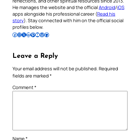
reflections, and other spiritual resources since 2013.
He manages the website and the official
Android
/
iOS
apps alongside his professional career (
Read his
story
). Stay connected with him on the official social
profiles below.
Follow Pradeep on Facebook
Follow Pradeep on Instagram
Follow Pradeep on X
Follow Pradeep on LinkedIn
Follow Pradeep on Pinterest
Subscribe to Pradeep’s Youtube Channel
Follow Pradeep on WordPress
Follow Pradeep on GitHub
Leave a Reply
Your email address will not be published.
Required
fields are marked
*
Comment
*
Name
*