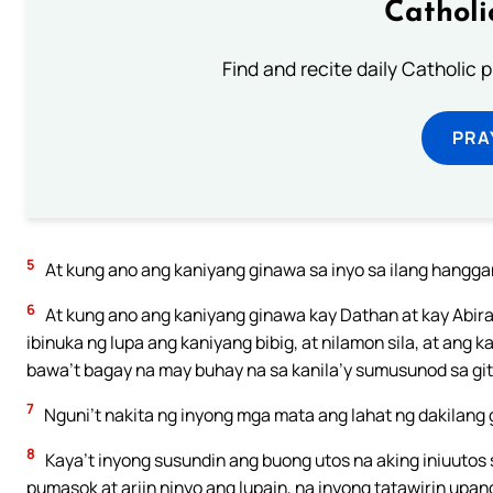
Catholi
Find and recite daily Catholic pr
PRA
5
At kung ano ang kaniyang ginawa sa inyo sa ilang hangga
6
At kung ano ang kaniyang ginawa kay Dathan at kay Abira
ibinuka ng lupa ang kaniyang bibig, at nilamon sila, at ang
bawa’t bagay na may buhay na sa kanila’y sumusunod sa git
7
Nguni’t nakita ng inyong mga mata ang lahat ng dakilan
8
Kaya’t inyong susundin ang buong utos na aking iniuutos s
pumasok at ariin ninyo ang lupain, na inyong tatawirin upang