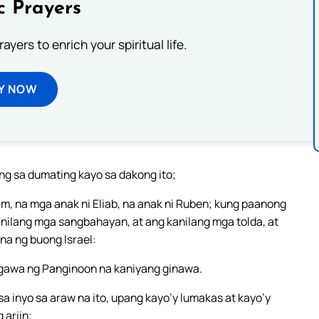
c Prayers
ayers to enrich your spiritual life.
Y NOW
ng sa dumating kayo sa dakong ito;
m, na mga anak ni Eliab, na anak ni Ruben; kung paanong
 kanilang mga sangbahayan, at ang kanilang mga tolda, at
na ng buong Israel:
g gawa ng Panginoon na kaniyang ginawa.
a inyo sa araw na ito, upang kayo’y lumakas at kayo’y
 ariin;