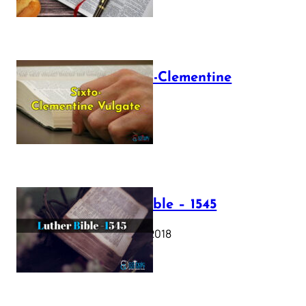
The Sixto-Clementine
Vulgate
July 12, 2025
Luther Bible – 1545
October 17, 2018