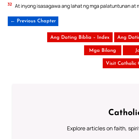
32
At inyong isasagawa ang lahat ng mga palatuntunan at m
← Previous Chapter
Ang Dating Biblia – Index
Ang Dati
Mga Bilang
J
Visit Catholic
Catholi
Explore articles on faith, spi