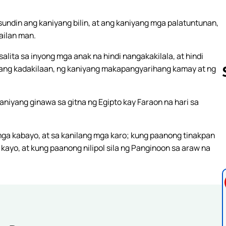
sundin ang kaniyang bilin, at ang kaniyang mga palatuntunan,
ailan man.
salita sa inyong mga anak na hindi nangakakilala, at hindi
yang kadakilaan, ng kaniyang makapangyarihang kamay at ng
niyang ginawa sa gitna ng Egipto kay Faraon na hari sa
Follow us 
mga kabayo, at sa kanilang mga karo; kung paanong tinakpan
 kayo, at kung paanong nilipol sila ng Panginoon sa araw na