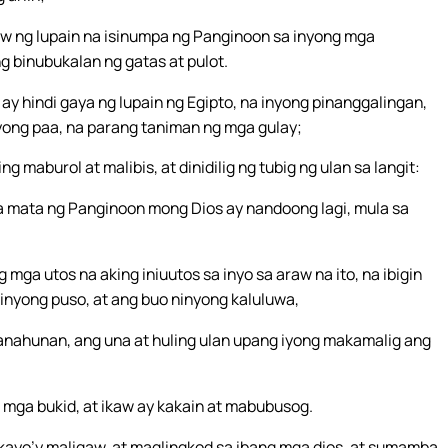
w ng lupain na isinumpa ng Panginoon sa inyong mga
ng binubukalan ng gatas at pulot.
ay hindi gaya ng lupain ng Egipto, na inyong pinanggalingan,
 iyong paa, na parang taniman ng mga gulay;
ng maburol at malibis, at dinidilig ng tubig ng ulan sa langit:
 mata ng Panginoon mong Dios ay nandoong lagi, mula sa
mga utos na aking iniuutos sa inyo sa araw na ito, na ibigin
inyong puso, at ang buo ninyong kaluluwa,
panahunan, ang una at huling ulan upang iyong makamalig ang
 mga bukid, at ikaw ay kakain at mabubusog.
kayo’y maligaw, at maglingkod sa ibang mga dios, at sumamba