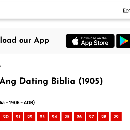
Eng
load our App
)
Ang Dating Biblia (1905)
ia – 1905 – ADB)
20
21
22
23
24
25
26
27
28
29