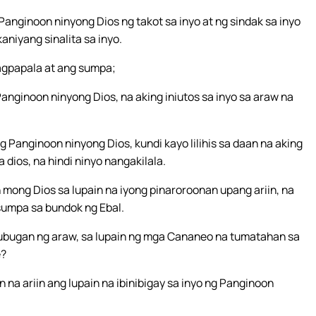
Panginoon ninyong Dios ng takot sa inyo at ng sindak sa inyo
aniyang sinalita sa inyo.
pagpapala at ang sumpa;
nginoon ninyong Dios, na aking iniutos sa inyo sa araw na
 Panginoon ninyong Dios, kundi kayo lilihis sa daan na aking
 dios, na hindi ninyo nangakilala.
mong Dios sa lupain na iyong pinaroroonan upang ariin, na
 sumpa sa bundok ng Ebal.
lulubugan ng araw, sa lupain ng mga Cananeo na tumatahan sa
e?
na ariin ang lupain na ibinibigay sa inyo ng Panginoon