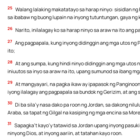
25
Walang lalaking makatatayo sa harap ninyo: sisidlan ng 
sa ibabaw ng buong lupain na inyong tutuntungan, gaya ng k
26
Narito, inilalagay ko sa harap ninyo sa araw na ito ang 
27
Ang pagpapala, kung inyong didinggin ang mga utos ng Pa
ito;
28
At ang sumpa, kung hindi ninyo didinggin ang mga utos ng
iniuutos sa inyo sa araw na ito, upang sumunod sa ibang mga
29
At mangyayari, na pagka ikaw ay ipapasok ng Panginoon 
iyong ilalagay ang pagpapala sa bundok ng Gerizim, at ang
30
Di ba sila’y nasa dako pa roon ng Jordan, sa dakong ni
Araba, sa tapat ng Gilgal na kasiping ng mga encina sa Mor
31
Sapagka’t kayo’y tatawid sa Jordan upang inyong pasukin 
ninyong Dios, at inyong aariin, at tatahan kayo roon.