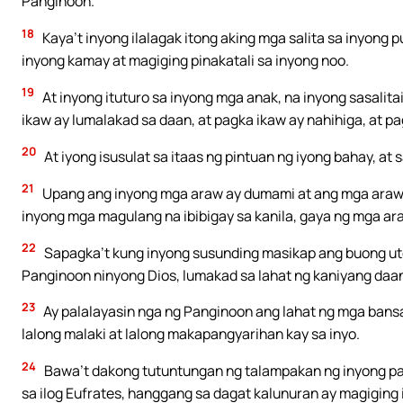
Panginoon.
18
Kaya’t inyong ilalagak itong aking mga salita sa inyong p
inyong kamay at magiging pinakatali sa inyong noo.
19
At inyong ituturo sa inyong mga anak, na inyong sasalita
ikaw ay lumalakad sa daan, at pagka ikaw ay nahihiga, at 
20
At iyong isusulat sa itaas ng pintuan ng iyong bahay, at
21
Upang ang inyong mga araw ay dumami at ang mga araw n
inyong mga magulang na ibibigay sa kanila, gaya ng mga ara
22
Sapagka’t kung inyong susunding masikap ang buong utos 
Panginoon ninyong Dios, lumakad sa lahat ng kaniyang daan,
23
Ay palalayasin nga ng Panginoon ang lahat ng mga bansa
lalong malaki at lalong makapangyarihan kay sa inyo.
24
Bawa’t dakong tutuntungan ng talampakan ng inyong paa a
sa ilog Eufrates, hanggang sa dagat kalunuran ay magigin