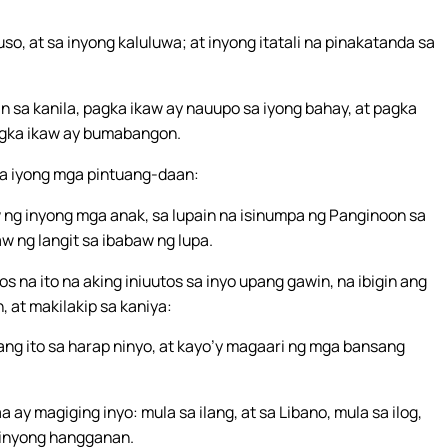
uso, at sa inyong kaluluwa; at inyong itatali na pinakatanda sa
in sa kanila, pagka ikaw ay nauupo sa iyong bahay, at pagka
pagka ikaw ay bumabangon.
 sa iyong mga pintuang-daan:
g inyong mga anak, sa lupain na isinumpa ng Panginoon sa
w ng langit sa ibabaw ng lupa.
na ito na aking iniuutos sa inyo upang gawin, na ibigin ang
 at makilakip sa kaniya:
ng ito sa harap ninyo, at kayo’y magaari ng mga bansang
y magiging inyo: mula sa ilang, at sa Libano, mula sa ilog,
g inyong hangganan.