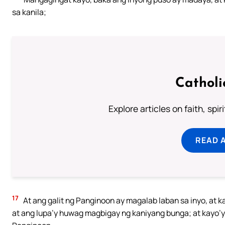
sa kanila;
Catholi
Explore articles on faith, spi
READ 
17
At ang galit ng Panginoon ay magalab laban sa inyo, at 
at ang lupa’y huwag magbigay ng kaniyang bunga; at kayo’y 