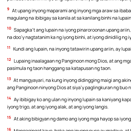
9
At upang inyong maparami ang inyong mga araw sa ibaba
magulang na ibibigay sa kanila at sa kanilang binhi na lupai
10
Sapagka’t ang lupain na iyong pinaroroonan upang ariin, 
na doo’y nagtatanim ka ng iyong binhi, at iyong dinidilig ng
11
Kundi ang lupain, na inyong tatawirin upang ariin, ay lupai
12
Lupaing inaalagaan ng Panginoon mong Dios, at ang mga
pasimula ng taon hanggang sa katapusan ng taon.
13
At mangyayari, na kung inyong didingging maigi ang aking 
ang Panginoon ninyong Dios at siya’y paglingkuran ng buo n
14
Ay ibibigay ko ang ulan ng inyong lupain sa kaniyang ka
iyong trigo, at ang iyong alak, at ang iyong langis.
15
At aking bibigyan ng damo ang iyong mga hayop sa iyong
16
Mangagingat kayo, baka ang inyong puso ay madaya, at 