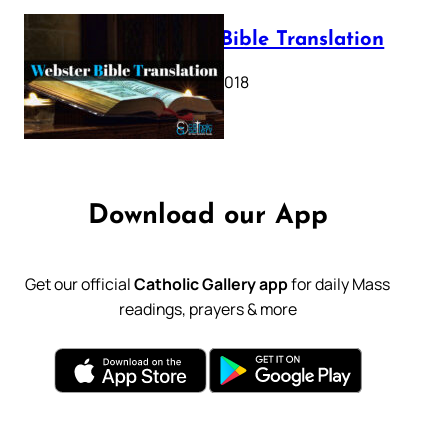
Webster Bible Translation
October 11, 2018
Download our App
Get our official
Catholic Gallery app
for daily Mass
readings, prayers & more