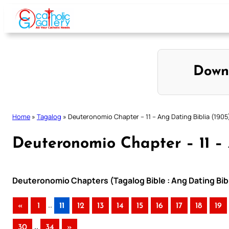
Skip
to
content
Down
Home
»
Tagalog
»
Deuteronomio Chapter – 11 – Ang Dating Biblia (1905
Deuteronomio Chapter – 11 – 
Deuteronomio Chapters (Tagalog Bible : Ang Dating Bibl
..
«
1
11
12
13
14
15
16
17
18
19
..
30
34
»