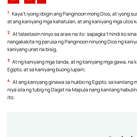
1
Kaya’t iyong iibigin ang Panginoon mong Dios, at iyong su
at ang kaniyang mga kahatulan, at ang kaniyang mga utos k
2
At talastasin ninyo sa araw na ito: sapagka’t hindi ko sina
nangakakita ng parusa ng Panginoon ninyong Dios ng kani
kaniyang unat na bisig,
3
At ng kaniyang mga tanda, at ng kaniyang mga gawa, na ka
Egipto, at sa kaniyang buong lupain;
4
At ang kaniyang ginawa sa hukbo ng Egipto, sa kanilang 
niya sila ng tubig ng Dagat na Mapula nang kanilang habulin
ito;