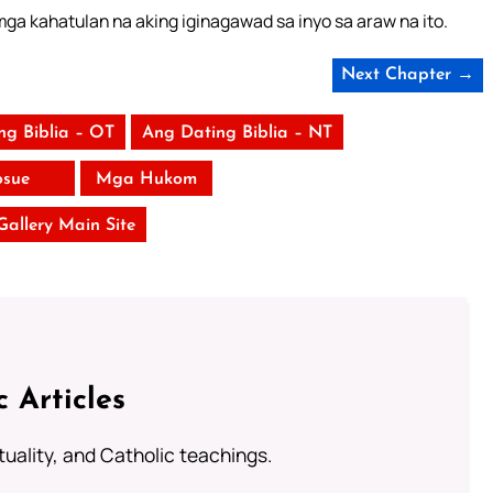
ga kahatulan na aking iginagawad sa inyo sa araw na ito.
Next Chapter →
ng Biblia – OT
Ang Dating Biblia – NT
osue
Mga Hukom
 Gallery Main Site
c Articles
rituality, and Catholic teachings.