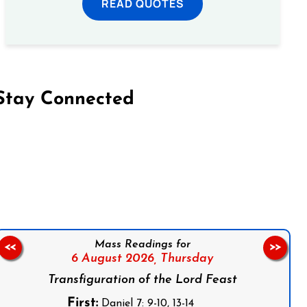
READ QUOTES
Stay Connected
on Facebook
Follow us on Instagram
Follow us on X
Subscribe to our YouTube Channel
Follow us on WhatsApp
Mass Readings for
<<
>>
6 August 2026,
Thursday
Transfiguration of the Lord Feast
First:
Daniel 7: 9-10, 13-14