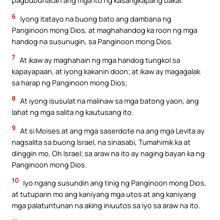
pagbubuhatan ang mga ito ng kasangkapang bakal.
6
Iyong itatayo na buong bato ang dambana ng
Panginoon mong Dios, at maghahandog ka roon ng mga
handog na susunugin, sa Panginoon mong Dios.
7
At ikaw ay maghahain ng mga handog tungkol sa
kapayapaan, at iyong kakanin doon; at ikaw ay magagalak
sa harap ng Panginoon mong Dios;
8
At iyong isusulat na malinaw sa mga batong yaon, ang
lahat ng mga salita ng kautusang ito.
9
At si Moises at ang mga saserdote na ang mga Levita ay
nagsalita sa buong Israel, na sinasabi, Tumahimik ka at
dinggin mo, Oh Israel; sa araw na ito ay naging bayan ka ng
Panginoon mong Dios.
10
Iyo ngang susundin ang tinig ng Panginoon mong Dios,
at tutuparin mo ang kaniyang mga utos at ang kaniyang
mga palatuntunan na aking iniuutos sa iyo sa araw na ito.