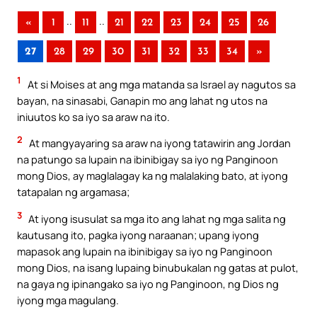
..
..
«
1
11
21
22
23
24
25
26
27
28
29
30
31
32
33
34
»
1
At si Moises at ang mga matanda sa Israel ay nagutos sa
bayan, na sinasabi, Ganapin mo ang lahat ng utos na
iniuutos ko sa iyo sa araw na ito.
2
At mangyayaring sa araw na iyong tatawirin ang Jordan
na patungo sa lupain na ibinibigay sa iyo ng Panginoon
mong Dios, ay maglalagay ka ng malalaking bato, at iyong
tatapalan ng argamasa;
3
At iyong isusulat sa mga ito ang lahat ng mga salita ng
kautusang ito, pagka iyong naraanan; upang iyong
mapasok ang lupain na ibinibigay sa iyo ng Panginoon
mong Dios, na isang lupaing binubukalan ng gatas at pulot,
na gaya ng ipinangako sa iyo ng Panginoon, ng Dios ng
iyong mga magulang.