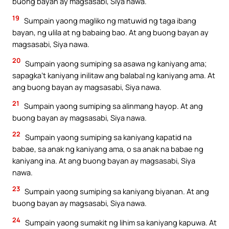
buong bayan ay magsasabi, Siya nawa.
19
Sumpain yaong magliko ng matuwid ng taga ibang
bayan, ng ulila at ng babaing bao. At ang buong bayan ay
magsasabi, Siya nawa.
20
Sumpain yaong sumiping sa asawa ng kaniyang ama;
sapagka’t kaniyang inilitaw ang balabal ng kaniyang ama. At
ang buong bayan ay magsasabi, Siya nawa.
21
Sumpain yaong sumiping sa alinmang hayop. At ang
buong bayan ay magsasabi, Siya nawa.
22
Sumpain yaong sumiping sa kaniyang kapatid na
babae, sa anak ng kaniyang ama, o sa anak na babae ng
kaniyang ina. At ang buong bayan ay magsasabi, Siya
nawa.
23
Sumpain yaong sumiping sa kaniyang biyanan. At ang
buong bayan ay magsasabi, Siya nawa.
24
Sumpain yaong sumakit ng lihim sa kaniyang kapuwa. At