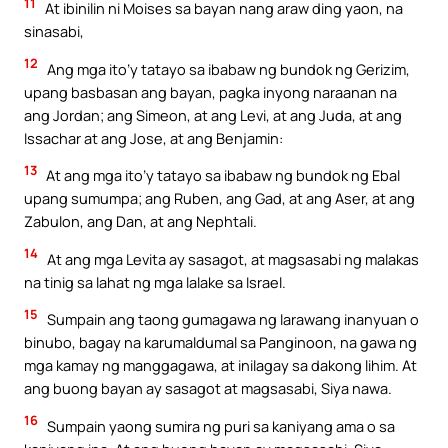
11
At ibinilin ni Moises sa bayan nang araw ding yaon, na
sinasabi,
12
Ang mga ito’y tatayo sa ibabaw ng bundok ng Gerizim,
upang basbasan ang bayan, pagka inyong naraanan na
ang Jordan; ang Simeon, at ang Levi, at ang Juda, at ang
Issachar at ang Jose, at ang Benjamin:
13
At ang mga ito’y tatayo sa ibabaw ng bundok ng Ebal
upang sumumpa; ang Ruben, ang Gad, at ang Aser, at ang
Zabulon, ang Dan, at ang Nephtali.
14
At ang mga Levita ay sasagot, at magsasabi ng malakas
na tinig sa lahat ng mga lalake sa Israel.
15
Sumpain ang taong gumagawa ng larawang inanyuan o
binubo, bagay na karumaldumal sa Panginoon, na gawa ng
mga kamay ng manggagawa, at inilagay sa dakong lihim. At
ang buong bayan ay sasagot at magsasabi, Siya nawa.
16
Sumpain yaong sumira ng puri sa kaniyang ama o sa