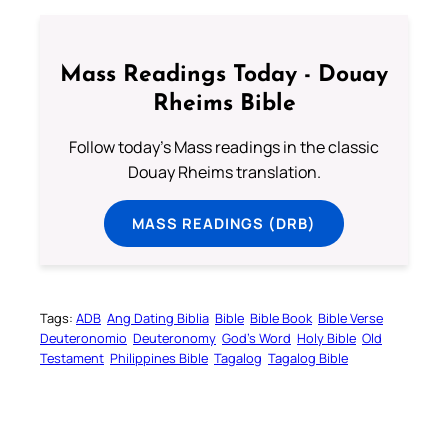
Mass Readings Today - Douay
Rheims Bible
Follow today's Mass readings in the classic
Douay Rheims translation.
MASS READINGS (DRB)
Tags:
ADB
Ang Dating Biblia
Bible
Bible Book
Bible Verse
Deuteronomio
Deuteronomy
God’s Word
Holy Bible
Old
Testament
Philippines Bible
Tagalog
Tagalog Bible