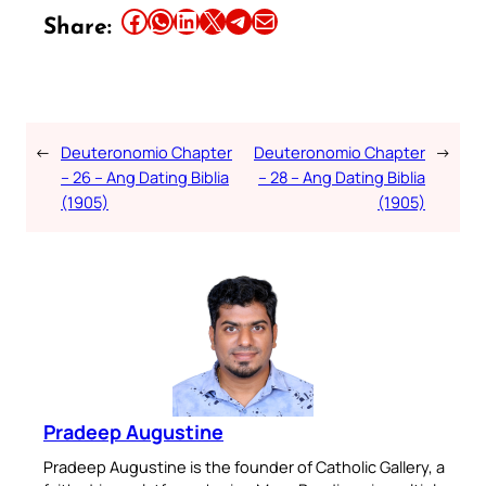
Share this article on Facebook
Share this article on WhatsApp
Share this article on LinkedIn
Share this article on X
Share this article on Telegram
Email this Article
Share:
←
Deuteronomio Chapter
Deuteronomio Chapter
→
– 26 – Ang Dating Biblia
– 28 – Ang Dating Biblia
(1905)
(1905)
Pradeep Augustine
Pradeep Augustine is the founder of Catholic Gallery, a