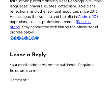
faith-driven platform sharing Mass Readings in multiple
languages, prayers, quotes, catechism, Bible plans,
reflections, and other spiritual resources since 2013.
He manages the website and the official
Android
/
iOS
apps alongside his professional career (
Read his
story
). Stay connected with him on the official social
profiles below.
Follow Pradeep on Facebook
Follow Pradeep on Instagram
Follow Pradeep on X
Follow Pradeep on LinkedIn
Follow Pradeep on Pinterest
Subscribe to Pradeep’s Youtube Channel
Follow Pradeep on WordPress
Follow Pradeep on GitHub
Leave a Reply
Your email address will not be published.
Required
fields are marked
*
Comment
*