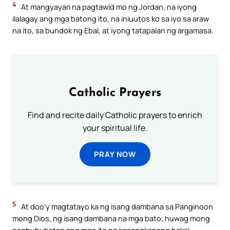
4
At mangyayari na pagtawid mo ng Jordan, na iyong
ilalagay ang mga batong ito, na iniuutos ko sa iyo sa araw
na ito, sa bundok ng Ebal, at iyong tatapalan ng argamasa.
Catholic Prayers
Find and recite daily Catholic prayers to enrich
your spiritual life.
PRAY NOW
5
At doo’y magtatayo ka ng isang dambana sa Panginoon
mong Dios, ng isang dambana na mga bato; huwag mong