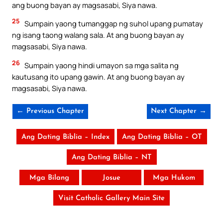
ang buong bayan ay magsasabi, Siya nawa.
25
Sumpain yaong tumanggap ng suhol upang pumatay
ng isang taong walang sala. At ang buong bayan ay
magsasabi, Siya nawa.
26
Sumpain yaong hindi umayon sa mga salita ng
kautusang ito upang gawin. At ang buong bayan ay
magsasabi, Siya nawa.
← Previous Chapter
Next Chapter →
Ang Dating Biblia – Index
Ang Dating Biblia – OT
Ang Dating Biblia – NT
Mga Bilang
Josue
Mga Hukom
Visit Catholic Gallery Main Site