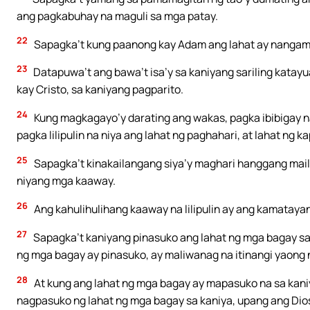
ang pagkabuhay na maguli sa mga patay.
22
Sapagka’t kung paanong kay Adam ang lahat ay nangama
23
Datapuwa’t ang bawa’t isa’y sa kaniyang sariling katay
kay Cristo, sa kaniyang pagparito.
24
Kung magkagayo’y darating ang wakas, pagka ibibigay na
pagka lilipulin na niya ang lahat ng paghahari, at lahat ng
25
Sapagka’t kinakailangang siya’y maghari hanggang mail
niyang mga kaaway.
26
Ang kahulihulihang kaaway na lilipulin ay ang kamatayan
27
Sapagka’t kaniyang pinasuko ang lahat ng mga bagay sa 
ng mga bagay ay pinasuko, ay maliwanag na itinangi yaong 
28
At kung ang lahat ng mga bagay ay mapasuko na sa kani
nagpasuko ng lahat ng mga bagay sa kaniya, upang ang Dios