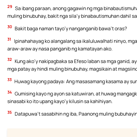
29
Sa ibang paraan, anong gagawin ng mga binabautismuhan
muling binubuhay, bakit nga sila’y binabautismuhan dahil sa
30
Bakit baga naman tayo’y nanganganib bawa’t oras?
31
Ipinahahayag ko alangalang sa ikaluluwalhati ninyo, mga 
araw-araw ay nasa panganib ng kamatayan ako.
32
Kung ako’y nakipagbaka sa Efeso laban sa mga ganid, ay
mga patay ay hindi muling binubuhay, magsikain at magsi
33
Huwag kayong padaya: Ang masasamang kasama ay sumi
34
Gumising kayo ng ayon sa katuwiran, at huwag mangagka
sinasabi ko ito upang kayo’y kilusin sa kahihiyan.
35
Datapuwa’t sasabihin ng iba, Paanong muling bubuhayin 