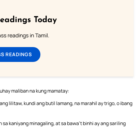
Readings Today
s readings in Tamil.
SS READINGS
buhay maliban na kung mamatay:
g lilitaw, kundi ang butil lamang, na marahil ay trigo, o ibang
sa kaniyang minagaling, at sa bawa’t binhi ay ang sariling