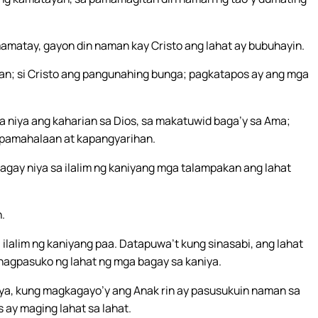
matay, gayon din naman kay Cristo ang lahat ay bubuhayin.
uan; si Cristo ang pangunahing bunga; pagkatapos ay ang mga
 niya ang kaharian sa Dios, sa makatuwid baga’y sa Ama;
 kapamahalaan at kapangyarihan.
agay niya sa ilalim ng kaniyang mga talampakan ang lahat
.
ilalim ng kaniyang paa. Datapuwa’t kung sinasabi, ang lahat
nagpasuko ng lahat ng mga bagay sa kaniya.
ya, kung magkagayo’y ang Anak rin ay pasusukuin naman sa
 ay maging lahat sa lahat.