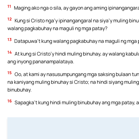
11
Maging ako nga o sila, ay gayon ang aming ipinangangar
12
Kung si Cristo nga’y ipinangangaral na siya’y muling binu
walang pagkabuhay na maguli ng mga patay?
13
Datapuwa’t kung walang pagkabuhay na maguli ng mga pata
14
At kung si Cristo’y hindi muling binuhay, ay walang ka
ang inyong pananampalataya.
15
Oo, at kami ay nasusumpungang mga saksing bulaan tungk
na kaniyang muling binuhay si Cristo; na hindi siyang muli
binubuhay.
16
Sapagka’t kung hindi muling binubuhay ang mga patay, ay 