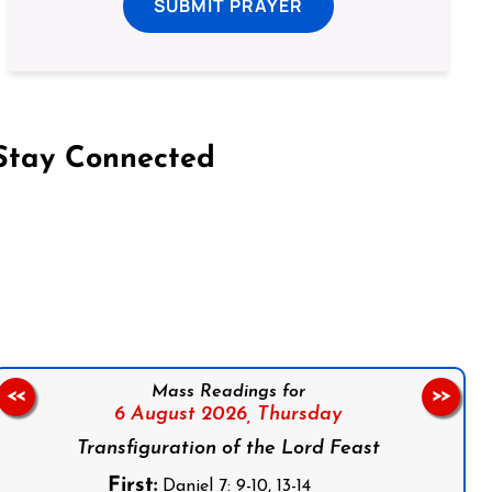
SUBMIT PRAYER
Stay Connected
on Facebook
Follow us on Instagram
Follow us on X
Subscribe to our YouTube Channel
Follow us on WhatsApp
Mass Readings for
<<
>>
6 August 2026,
Thursday
Transfiguration of the Lord Feast
First:
Daniel 7: 9-10, 13-14