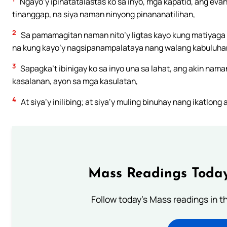
Ngayo’y ipinatatalastas ko sa inyo, mga kapatid, ang evan
tinanggap, na siya naman ninyong pinananatilihan,
2
Sa pamamagitan naman nito’y ligtas kayo kung matiyaga ni
na kung kayo’y nagsipanampalataya nang walang kabuluha
3
Sapagka’t ibinigay ko sa inyo una sa lahat, ang akin nama
kasalanan, ayon sa mga kasulatan,
4
At siya’y inilibing; at siya’y muling binuhay nang ikatlon
Mass Readings Today
Follow today's Mass readings in t