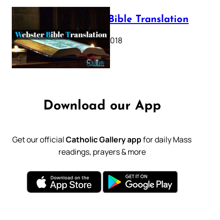
Webster Bible Translation
October 11, 2018
Download our App
Get our official
Catholic Gallery app
for daily Mass
readings, prayers & more