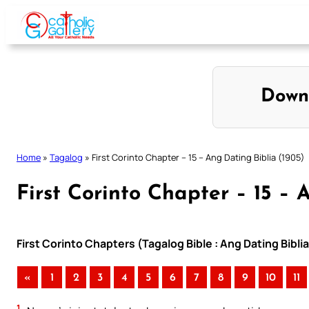
Skip
to
content
Down
Home
»
Tagalog
»
First Corinto Chapter – 15 – Ang Dating Biblia (1905)
First Corinto Chapter – 15 – 
First Corinto Chapters (Tagalog Bible : Ang Dating Bibli
«
1
2
3
4
5
6
7
8
9
10
11
1