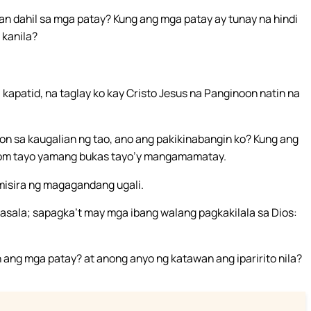
 dahil sa mga patay? Kung ang mga patay ay tunay na hindi
 kanila?
kapatid, na taglay ko kay Cristo Jesus na Panginoon natin na
on sa kaugalian ng tao, ano ang pakikinabangin ko? Kung ang
inom tayo yamang bukas tayo’y mangamamatay.
sira ng magagandang ugali.
sala; sapagka’t may mga ibang walang pagkakilala sa Dios:
ang mga patay? at anong anyo ng katawan ang iparirito nila?