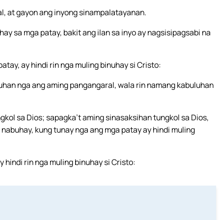
al, at gayon ang inyong sinampalatayanan.
hay sa mga patay, bakit ang ilan sa inyo ay nagsisipagsabi na
y, ay hindi rin nga muling binuhay si Cristo:
buluhan nga ang aming pangangaral, wala rin namang kabuluhan
ol sa Dios; sapagka’t aming sinasaksihan tungkol sa Dios,
ng nabuhay, kung tunay nga ang mga patay ay hindi muling
hindi rin nga muling binuhay si Cristo: