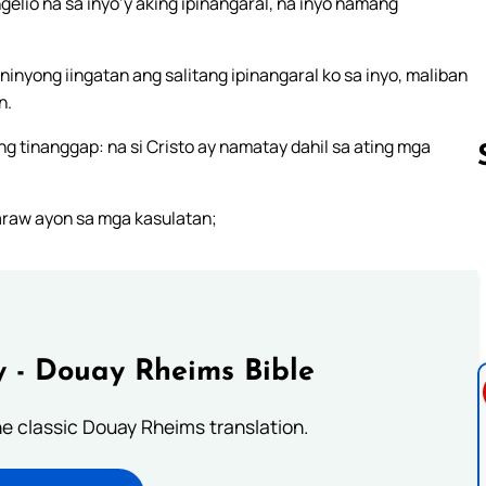
gelio na sa inyo’y aking ipinangaral, na inyo namang
nyong iingatan ang salitang ipinangaral ko sa inyo, maliban
n.
ng tinanggap: na si Cristo ay namatay dahil sa ating mga
g araw ayon sa mga kasulatan;
Follow us 
 - Douay Rheims Bible
he classic Douay Rheims translation.