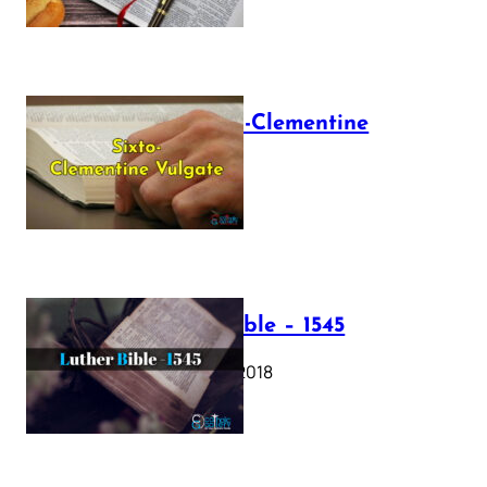
The Sixto-Clementine
Vulgate
July 12, 2025
Luther Bible – 1545
October 17, 2018