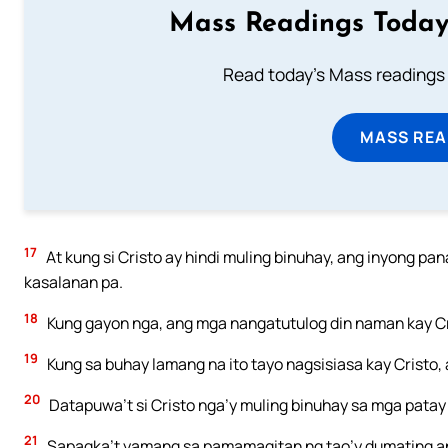
Mass Readings Today
Read today's Mass readings 
MASS REA
17
At kung si Cristo ay hindi muling binuhay, ang inyong 
kasalanan pa.
18
Kung gayon nga, ang mga nangatutulog din naman kay 
19
Kung sa buhay lamang na ito tayo nagsisiasa kay Cristo,
20
Datapuwa’t si Cristo nga’y muling binuhay sa mga patay
21
Sapagka’t yamang sa pamamagitan ng tao’y dumating a