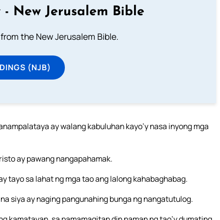
 - New Jerusalem Bible
from the New Jerusalem Bible.
DINGS (NJB)
pananampalataya ay walang kabuluhan kayo’y nasa inyong mga
Cristo ay pawang nangapahamak.
 ay tayo sa lahat ng mga tao ang lalong kahabaghabag.
 na siya ay naging pangunahing bunga ng nangatutulog.
ng kamatayan, sa pamamagitan din naman ng tao’y dumating