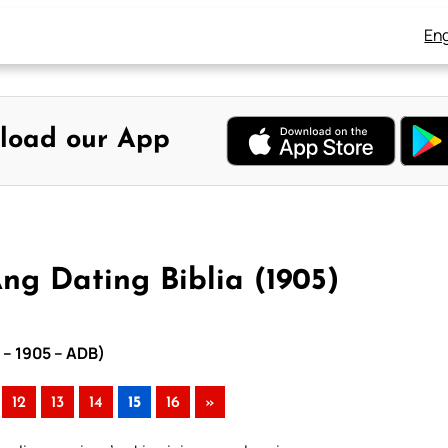
Eng
load our App
Ang Dating Biblia (1905)
a – 1905 – ADB)
12
13
14
15
16
»