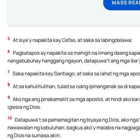
MASS REA
5
At siya’y napakita kay Cefas, at saka sa labingdalawa;
6
Pagkatapos ay napakita sa mahigit na limang daang kapat
nangabubuhay hanggang ngayon, datapuwa’t ang mga iba’y
7
Saka napakita kay Santiago; at saka sa lahat ng mga apos
8
At sa kahulihulihan, tulad sa isang ipinanganak sa di kap
9
Ako nga ang pinakamaliit sa mga apostol, at hindi ako ka
iglesia ng Dios.
10
Datapuwa’t sa pamamagitan ng biyaya ng Dios, ako nga’y 
nawawalan ng kabuluhan; bagkus ako’y malabis na nagpagal 
ng Dios na sumasa akin.