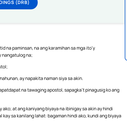
DINGS (DRB)
id na paminsan, na ang karamihan sa mga ito’y
 nangatulog na;
tol;
anahunan, ay napakita naman siya sa akin.
rapatdapat na tawaging apostol, sapagka’t pinagusig ko ang
ako; at ang kaniyang biyaya na ibinigay sa akin ay hindi
kay sa kanilang lahat: bagaman hindi ako, kundi ang biyaya