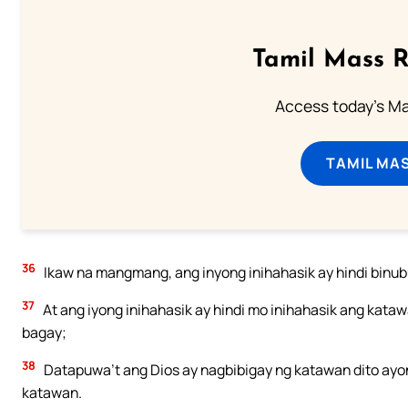
Tamil Mass 
Access today's Mas
TAMIL MA
36
Ikaw na mangmang, ang inyong inihahasik ay hindi binu
37
At ang iyong inihahasik ay hindi mo inihahasik ang katawan
bagay;
38
Datapuwa’t ang Dios ay nagbibigay ng katawan dito ayon 
katawan.