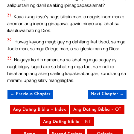
aalipustain ng dahil sa aking ipinagpapasalamat?
31
Kaya kung kayo’y nagsisikain man, o nagsisiinom man o
anoman ang inyong ginagawa, gawin ninyo ang lahat sa
ikaluluwalhati ng Dios.
32
Huwag kayong magbigay ng dahilang ikatitisod, sa mga
Judio man, sa mga Griego man, o sa iglesia man ng Dios:
33
Na gaya ko din naman, na sa lahat ng mga bagay ay
nagbibigay lugod ako sa lahat ng mga tao, na hindi ko
hinahanap ang aking sariling kapakinabangan, kundi ang sa
marami, upang sila’y mangaligtas.
← Previous Chapter
Next Chapter →
Ang Dating Biblia – Index
Ang Dating Biblia – OT
Ang Dating Biblia – NT