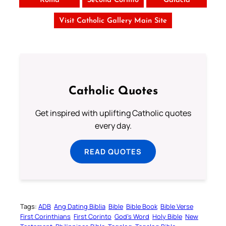
Roma
Second Corinto
Galacia
Visit Catholic Gallery Main Site
Catholic Quotes
Get inspired with uplifting Catholic quotes
every day.
READ QUOTES
Tags:
ADB
Ang Dating Biblia
Bible
Bible Book
Bible Verse
First Corinthians
First Corinto
God’s Word
Holy Bible
New