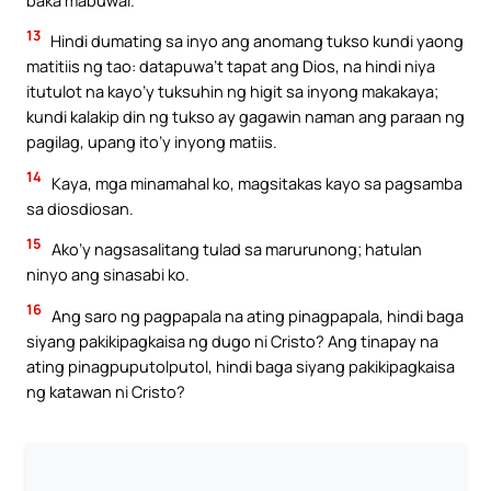
13
Hindi dumating sa inyo ang anomang tukso kundi yaong
matitiis ng tao: datapuwa’t tapat ang Dios, na hindi niya
itutulot na kayo’y tuksuhin ng higit sa inyong makakaya;
kundi kalakip din ng tukso ay gagawin naman ang paraan ng
pagilag, upang ito’y inyong matiis.
14
Kaya, mga minamahal ko, magsitakas kayo sa pagsamba
sa diosdiosan.
15
Ako’y nagsasalitang tulad sa marurunong; hatulan
ninyo ang sinasabi ko.
16
Ang saro ng pagpapala na ating pinagpapala, hindi baga
siyang pakikipagkaisa ng dugo ni Cristo? Ang tinapay na
ating pinagpuputolputol, hindi baga siyang pakikipagkaisa
ng katawan ni Cristo?