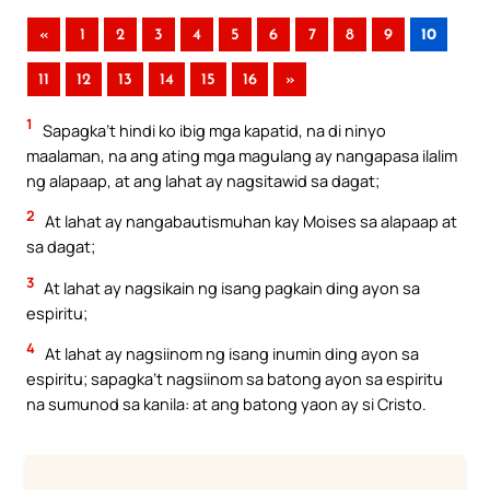
«
1
2
3
4
5
6
7
8
9
10
11
12
13
14
15
16
»
1
Sapagka’t hindi ko ibig mga kapatid, na di ninyo
maalaman, na ang ating mga magulang ay nangapasa ilalim
ng alapaap, at ang lahat ay nagsitawid sa dagat;
2
At lahat ay nangabautismuhan kay Moises sa alapaap at
sa dagat;
3
At lahat ay nagsikain ng isang pagkain ding ayon sa
espiritu;
4
At lahat ay nagsiinom ng isang inumin ding ayon sa
espiritu; sapagka’t nagsiinom sa batong ayon sa espiritu
na sumunod sa kanila: at ang batong yaon ay si Cristo.