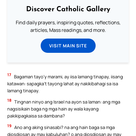
Discover Catholic Gallery
Find daily prayers, inspiring quotes, reflections,
articles, Mass readings, and more.
VISIT MAIN SITE
17
Bagaman tayo’y marami, ay iisa lamang tinapay, iisang
katawan: sapagka’t tayong lahat ay nakikibahagi sa isa
lamang tinapay.
18
Tingnan ninyo ang Israel na ayon sa laman: ang mga
nagsisikain baga ng mga hain ay wala kayang
pakikipagkaisa sa dambana?
19
Ano ang aking sinasabi? na ang hain baga sa mga
diosdiosan ay may kabuluhan? o ang diosdiosan ay may