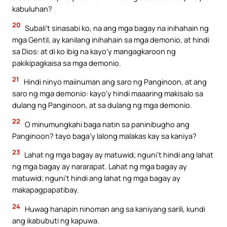
kabuluhan?
20
Subali’t sinasabi ko, na ang mga bagay na inihahain ng
mga Gentil, ay kanilang inihahain sa mga demonio, at hindi
sa Dios: at di ko ibig na kayo’y mangagkaroon ng
pakikipagkaisa sa mga demonio.
21
Hindi ninyo maiinuman ang saro ng Panginoon, at ang
saro ng mga demonio: kayo’y hindi maaaring makisalo sa
dulang ng Panginoon, at sa dulang ng mga demonio.
22
O minumungkahi baga natin sa paninibugho ang
Panginoon? tayo baga’y lalong malakas kay sa kaniya?
23
Lahat ng mga bagay ay matuwid; nguni’t hindi ang lahat
ng mga bagay ay nararapat. Lahat ng mga bagay ay
matuwid; nguni’t hindi ang lahat ng mga bagay ay
makapagpapatibay.
24
Huwag hanapin ninoman ang sa kaniyang sarili, kundi
ang ikabubuti ng kapuwa.