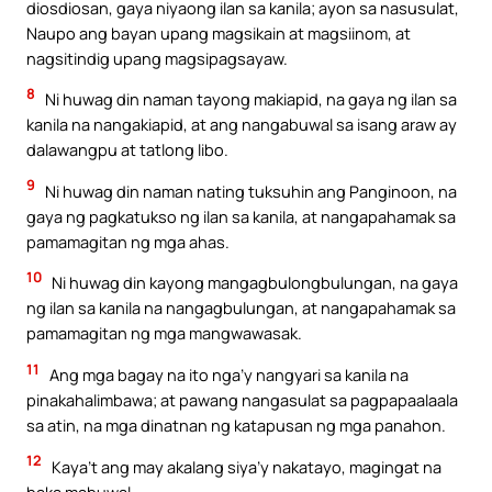
diosdiosan, gaya niyaong ilan sa kanila; ayon sa nasusulat,
Naupo ang bayan upang magsikain at magsiinom, at
nagsitindig upang magsipagsayaw.
8
Ni huwag din naman tayong makiapid, na gaya ng ilan sa
kanila na nangakiapid, at ang nangabuwal sa isang araw ay
dalawangpu at tatlong libo.
9
Ni huwag din naman nating tuksuhin ang Panginoon, na
gaya ng pagkatukso ng ilan sa kanila, at nangapahamak sa
pamamagitan ng mga ahas.
10
Ni huwag din kayong mangagbulongbulungan, na gaya
ng ilan sa kanila na nangagbulungan, at nangapahamak sa
pamamagitan ng mga mangwawasak.
11
Ang mga bagay na ito nga’y nangyari sa kanila na
pinakahalimbawa; at pawang nangasulat sa pagpapaalaala
sa atin, na mga dinatnan ng katapusan ng mga panahon.
12
Kaya’t ang may akalang siya’y nakatayo, magingat na
baka mabuwal.