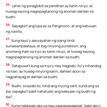
25
Lahat ng ipinagbibili sa pamilihan ay kanin ninyo, at
huwag kayong magsipagtanong ng anoman dahilan sa
budhi;
26
Sapagka’t ang lupa ay sa Panginoon, at ang kabuuan
ng naririto.
27
Kung kayo’y aanyayahan ng isang hindi
sumasampalataya, at ibig ninyong pumaroon; ang
anomang ihain sa inyo ay kanin ninyo, at huwag kayong
magsipagtanong ng anoman dahilan sa budhi.
28
Datapuwa’t kung sa inyo’y may magsabi, Ito’y inihandog
na hain, ay huwag ninyong kanin, dahilan doon sa
nagpahayag at dahilan sa budhi;
29
Budhi, sinasabi ko, hindi ang inyong sarili, kundi ang sa
iba; sapagka’t bakit hahatulan ang kalayaan ng budhi ng
iba?
30
Kung nakikisalo ako na may pagpapasalamat, bakit ako’y