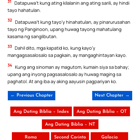
31
Datapuwa’t kung ating kilalanin ang ating sarili, ay hindi
tayo hahatulan.
32
Datapuwa’t kung tayo’y hinahatulan, ay pinarurusahan
tayo ng Panginoon, upang huwag tayong mahatulang
kasama ng sanglibutan.
33
Dahil dito, mga kapatid ko, kung kayo’y
mangagsasalosalo sa pagkain, ay mangaghintayan kayo.
34
Kung ang sinoman ay magutom, kumain siya sa bahay;
upang ang inyong pagsasalosalo ay huwag maging sa
paghatol. At ang iba ay aking aayusin pagpariyan ko.
← Previous Chapter
Next Chapter →
Ang Dating Biblia – Index
Ang Dating Biblia – OT
Ang Dating Biblia – NT
Roma
Second Corinto
Galacia