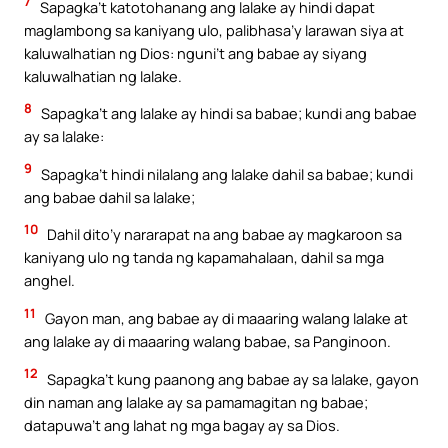
7
Sapagka’t katotohanang ang lalake ay hindi dapat
maglambong sa kaniyang ulo, palibhasa’y larawan siya at
kaluwalhatian ng Dios: nguni’t ang babae ay siyang
kaluwalhatian ng lalake.
8
Sapagka’t ang lalake ay hindi sa babae; kundi ang babae
ay sa lalake:
9
Sapagka’t hindi nilalang ang lalake dahil sa babae; kundi
ang babae dahil sa lalake;
10
Dahil dito’y nararapat na ang babae ay magkaroon sa
kaniyang ulo ng tanda ng kapamahalaan, dahil sa mga
anghel.
11
Gayon man, ang babae ay di maaaring walang lalake at
ang lalake ay di maaaring walang babae, sa Panginoon.
12
Sapagka’t kung paanong ang babae ay sa lalake, gayon
din naman ang lalake ay sa pamamagitan ng babae;
datapuwa’t ang lahat ng mga bagay ay sa Dios.