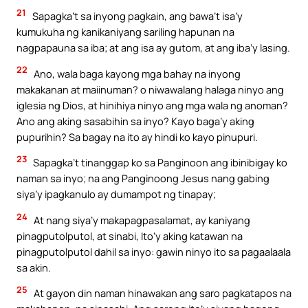
21
Sapagka’t sa inyong pagkain, ang bawa’t isa’y
kumukuha ng kanikaniyang sariling hapunan na
nagpapauna sa iba; at ang isa ay gutom, at ang iba’y lasing.
22
Ano, wala baga kayong mga bahay na inyong
makakanan at maiinuman? o niwawalang halaga ninyo ang
iglesia ng Dios, at hinihiya ninyo ang mga wala ng anoman?
Ano ang aking sasabihin sa inyo? Kayo baga’y aking
pupurihin? Sa bagay na ito ay hindi ko kayo pinupuri.
23
Sapagka’t tinanggap ko sa Panginoon ang ibinibigay ko
naman sa inyo; na ang Panginoong Jesus nang gabing
siya’y ipagkanulo ay dumampot ng tinapay;
24
At nang siya’y makapagpasalamat, ay kaniyang
pinagputolputol, at sinabi, Ito’y aking katawan na
pinagputolputol dahil sa inyo: gawin ninyo ito sa pagaalaala
sa akin.
25
At gayon din naman hinawakan ang saro pagkatapos na