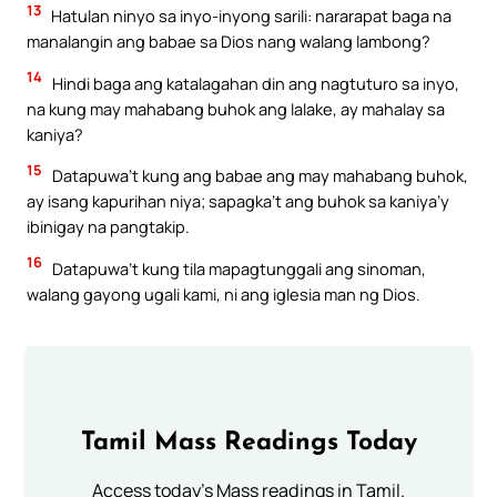
13
Hatulan ninyo sa inyo-inyong sarili: nararapat baga na
manalangin ang babae sa Dios nang walang lambong?
14
Hindi baga ang katalagahan din ang nagtuturo sa inyo,
na kung may mahabang buhok ang lalake, ay mahalay sa
kaniya?
15
Datapuwa’t kung ang babae ang may mahabang buhok,
ay isang kapurihan niya; sapagka’t ang buhok sa kaniya’y
ibinigay na pangtakip.
16
Datapuwa’t kung tila mapagtunggali ang sinoman,
walang gayong ugali kami, ni ang iglesia man ng Dios.
Tamil Mass Readings Today
Access today's Mass readings in Tamil.