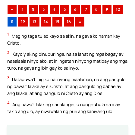
«
1
2
3
4
5
6
7
8
9
10
11
12
13
14
15
16
»
1
Maging taga tulad kayo sa akin, na gaya ko naman kay
Cristo.
2
Kayo’y aking pinupuri nga, na sa lahat ng mga bagay ay
naaalaala ninyo ako, at iniingatan ninyong matibay ang mga
turo, na gaya ng ibinigay ko sa inyo.
3
Datapuwa’t ibig ko na inyong maalaman, na ang pangulo
ng bawa’t lalake ay si Cristo, at ang pangulo ng babae ay
ang lalake, at ang pangulo ni Cristo ay ang Dios.
4
Ang bawa’t lalaking nanalangin, o nanghuhula na may
takip ang ulo, ay niwawalan ng puri ang kaniyang ulo.