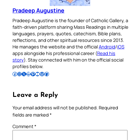
Pradeep Augustine
Pradeep Augustine is the founder of Catholic Gallery, a
faith-driven platform sharing Mass Readings in multiple
languages, prayers, quotes, catechism, Bible plans,
reflections, and other spiritual resources since 2013.
He manages the website and the official
Android
/
iOS
apps alongside his professional career (
Read his
story
). Stay connected with him on the official social
profiles below.
Follow Pradeep on Facebook
Follow Pradeep on Instagram
Follow Pradeep on X
Follow Pradeep on LinkedIn
Follow Pradeep on Pinterest
Subscribe to Pradeep’s Youtube Channel
Follow Pradeep on WordPress
Follow Pradeep on GitHub
Leave a Reply
Your email address will not be published.
Required
fields are marked
*
Comment
*