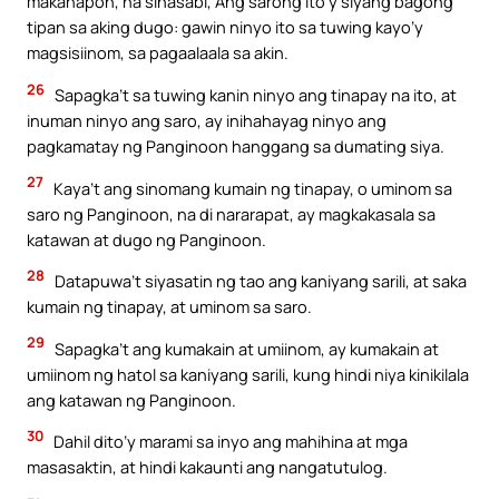
makahapon, na sinasabi, Ang sarong ito’y siyang bagong
tipan sa aking dugo: gawin ninyo ito sa tuwing kayo’y
magsisiinom, sa pagaalaala sa akin.
26
Sapagka’t sa tuwing kanin ninyo ang tinapay na ito, at
inuman ninyo ang saro, ay inihahayag ninyo ang
pagkamatay ng Panginoon hanggang sa dumating siya.
27
Kaya’t ang sinomang kumain ng tinapay, o uminom sa
saro ng Panginoon, na di nararapat, ay magkakasala sa
katawan at dugo ng Panginoon.
28
Datapuwa’t siyasatin ng tao ang kaniyang sarili, at saka
kumain ng tinapay, at uminom sa saro.
29
Sapagka’t ang kumakain at umiinom, ay kumakain at
umiinom ng hatol sa kaniyang sarili, kung hindi niya kinikilala
ang katawan ng Panginoon.
30
Dahil dito’y marami sa inyo ang mahihina at mga
masasaktin, at hindi kakaunti ang nangatutulog.