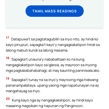
TAMIL MASS READINGS
17
Datapuwa’t sa pagtatagubilin sa inyo nito, ay hindi ko
kayo pinupuri, sapagka’t kayo’y nangagkakatipon hindi sa
lalong mabuti kundi sa lalong masama.
18
Sapagka’t unauna’y nababalitaan ko na kung
nangagkakatipon kayo sa iglesia, ay mayroon sa inyong
mga pagkakabahabahagi; at may kaunting paniniwala ako.
19
Sapagka’t tunay na sa inyo’y mayroong mga hidwang
pananampalataya, upang yaong mga napatunayan na ay
mangahayag sa inyo.
20
Kung kayo nga ay nangagkakatipon, ay hindi kayo
maaaring magsikain ng hapunan ng Panginoon;