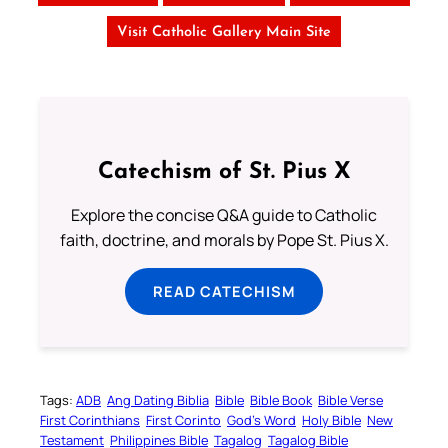
Visit Catholic Gallery Main Site
Catechism of St. Pius X
Explore the concise Q&A guide to Catholic
faith, doctrine, and morals by Pope St. Pius X.
READ CATECHISM
Tags:
ADB
Ang Dating Biblia
Bible
Bible Book
Bible Verse
First Corinthians
First Corinto
God’s Word
Holy Bible
New
Testament
Philippines Bible
Tagalog
Tagalog Bible