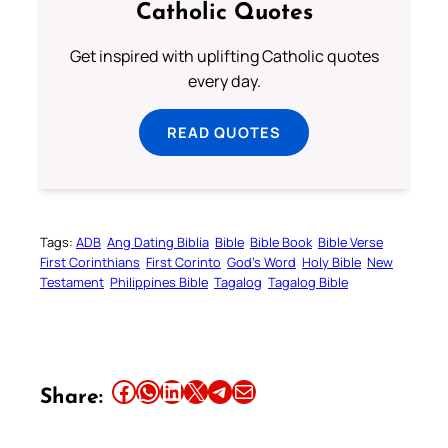
Catholic Quotes
Get inspired with uplifting Catholic quotes
every day.
READ QUOTES
Tags:
ADB
Ang Dating Biblia
Bible
Bible Book
Bible Verse
First Corinthians
First Corinto
God’s Word
Holy Bible
New
Testament
Philippines Bible
Tagalog
Tagalog Bible
Share this article on Facebook
Share this article on WhatsApp
Share this article on LinkedIn
Share this article on X
Share this article on Telegram
Email this Article
Share: