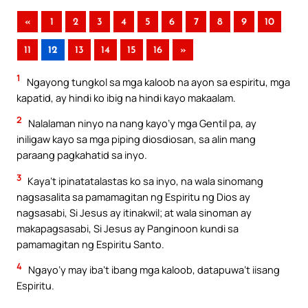
«
1
2
3
4
5
6
7
8
9
10
11
12
13
14
15
16
»
1
Ngayong tungkol sa mga kaloob na ayon sa espiritu, mga
kapatid, ay hindi ko ibig na hindi kayo makaalam.
2
Nalalaman ninyo na nang kayo’y mga Gentil pa, ay
iniligaw kayo sa mga piping diosdiosan, sa alin mang
paraang pagkahatid sa inyo.
3
Kaya’t ipinatatalastas ko sa inyo, na wala sinomang
nagsasalita sa pamamagitan ng Espiritu ng Dios ay
nagsasabi, Si Jesus ay itinakwil; at wala sinoman ay
makapagsasabi, Si Jesus ay Panginoon kundi sa
pamamagitan ng Espiritu Santo.
4
Ngayo’y may iba’t ibang mga kaloob, datapuwa’t iisang
Espiritu.