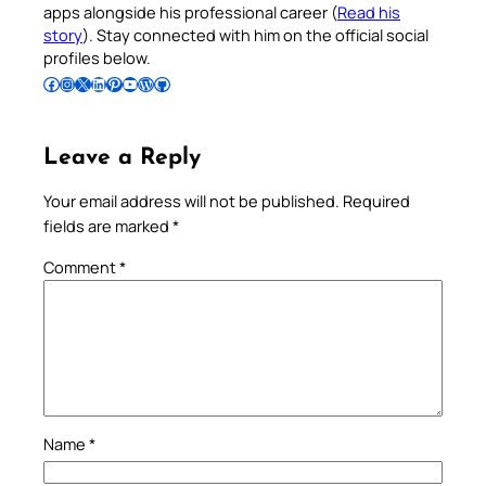
apps alongside his professional career (
Read his
story
). Stay connected with him on the official social
profiles below.
Follow Pradeep on Facebook
Follow Pradeep on Instagram
Follow Pradeep on X
Follow Pradeep on LinkedIn
Follow Pradeep on Pinterest
Subscribe to Pradeep’s Youtube Channel
Follow Pradeep on WordPress
Follow Pradeep on GitHub
Leave a Reply
Your email address will not be published.
Required
fields are marked
*
Comment
*
Name
*