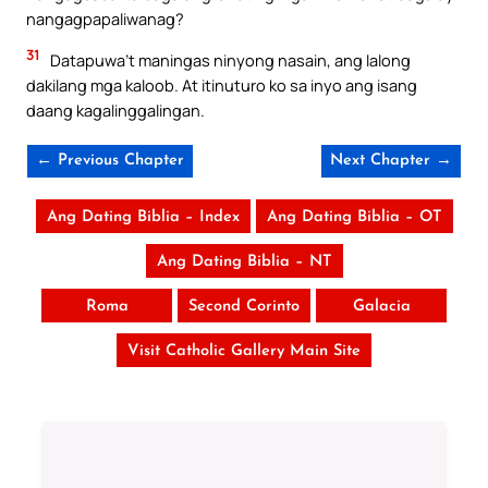
nangagpapaliwanag?
31
Datapuwa’t maningas ninyong nasain, ang lalong
dakilang mga kaloob. At itinuturo ko sa inyo ang isang
daang kagalinggalingan.
← Previous Chapter
Next Chapter →
Ang Dating Biblia – Index
Ang Dating Biblia – OT
Ang Dating Biblia – NT
Roma
Second Corinto
Galacia
Visit Catholic Gallery Main Site