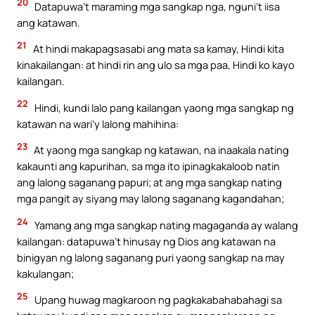
20
Datapuwa’t maraming mga sangkap nga, nguni’t iisa
ang katawan.
21
At hindi makapagsasabi ang mata sa kamay, Hindi kita
kinakailangan: at hindi rin ang ulo sa mga paa, Hindi ko kayo
kailangan.
22
Hindi, kundi lalo pang kailangan yaong mga sangkap ng
katawan na wari’y lalong mahihina:
23
At yaong mga sangkap ng katawan, na inaakala nating
kakaunti ang kapurihan, sa mga ito ipinagkakaloob natin
ang lalong saganang papuri; at ang mga sangkap nating
mga pangit ay siyang may lalong saganang kagandahan;
24
Yamang ang mga sangkap nating magaganda ay walang
kailangan: datapuwa’t hinusay ng Dios ang katawan na
binigyan ng lalong saganang puri yaong sangkap na may
kakulangan;
25
Upang huwag magkaroon ng pagkakabahabahagi sa