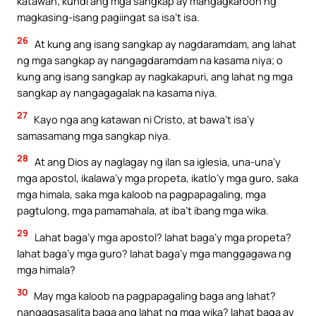
katawan; kundi ang mga sangkap ay mangagkaroon ng
magkasing-isang pagiingat sa isa’t isa.
26
At kung ang isang sangkap ay nagdaramdam, ang lahat
ng mga sangkap ay nangagdaramdam na kasama niya; o
kung ang isang sangkap ay nagkakapuri, ang lahat ng mga
sangkap ay nangagagalak na kasama niya.
27
Kayo nga ang katawan ni Cristo, at bawa’t isa’y
samasamang mga sangkap niya.
28
At ang Dios ay naglagay ng ilan sa iglesia, una-una’y
mga apostol, ikalawa’y mga propeta, ikatlo’y mga guro, saka
mga himala, saka mga kaloob na pagpapagaling, mga
pagtulong, mga pamamahala, at iba’t ibang mga wika.
29
Lahat baga’y mga apostol? lahat baga’y mga propeta?
lahat baga’y mga guro? lahat baga’y mga manggagawa ng
mga himala?
30
May mga kaloob na pagpapagaling baga ang lahat?
nangagsasalita baga ang lahat ng mga wika? lahat baga ay