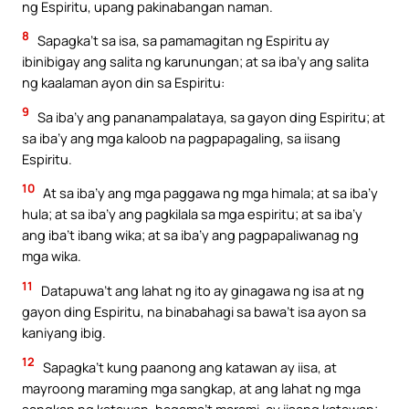
ng Espiritu, upang pakinabangan naman.
8
Sapagka’t sa isa, sa pamamagitan ng Espiritu ay
ibinibigay ang salita ng karunungan; at sa iba’y ang salita
ng kaalaman ayon din sa Espiritu:
9
Sa iba’y ang pananampalataya, sa gayon ding Espiritu; at
sa iba’y ang mga kaloob na pagpapagaling, sa iisang
Espiritu.
10
At sa iba’y ang mga paggawa ng mga himala; at sa iba’y
hula; at sa iba’y ang pagkilala sa mga espiritu; at sa iba’y
ang iba’t ibang wika; at sa iba’y ang pagpapaliwanag ng
mga wika.
11
Datapuwa’t ang lahat ng ito ay ginagawa ng isa at ng
gayon ding Espiritu, na binabahagi sa bawa’t isa ayon sa
kaniyang ibig.
12
Sapagka’t kung paanong ang katawan ay iisa, at
mayroong maraming mga sangkap, at ang lahat ng mga
sangkap ng katawan, bagama’t marami, ay iisang katawan;