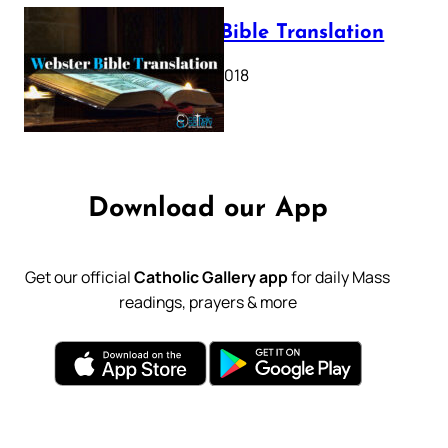
Webster Bible Translation
October 11, 2018
Download our App
Get our official
Catholic Gallery app
for daily Mass
readings, prayers & more