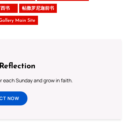
罗西书
帖撒罗尼迦前书
 Gallery Main Site
Reflection
or each Sunday and grow in faith.
ECT NOW