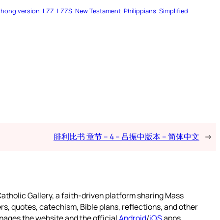
zhong version
LZZ
LZZS
New Testament
Philippians
Simplified
腓利比书 章节 – 4 – 吕振中版本 – 简体中文
→
atholic Gallery, a faith-driven platform sharing Mass
rs, quotes, catechism, Bible plans, reflections, and other
nages the website and the official
Android
/
iOS
apps