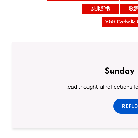
以弗所书
歌
Visit Catholic
Sunday 
Read thoughtful reflections f
REFL