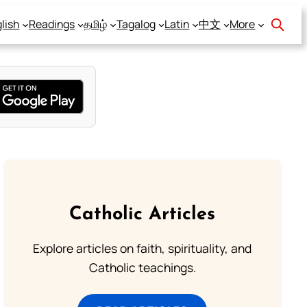
lish
Readings
தமிழ்
Tagalog
Latin
中文
More
Catholic Articles
Explore articles on faith, spirituality, and
Catholic teachings.