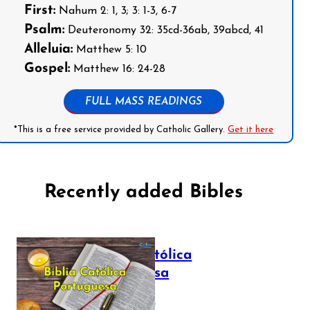
First:
Nahum 2: 1, 3; 3: 1-3, 6-7
Psalm:
Deuteronomy 32: 35cd-36ab, 39abcd, 41
Alleluia:
Matthew 5: 10
Gospel:
Matthew 16: 24-28
FULL MASS READINGS
*This is a free service provided by Catholic Gallery.
Get it here
Recently added Bibles
Bíblia Católica
Portuguesa
July 16, 2025