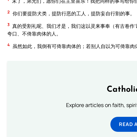
末了，弟兄们，愿你们在主里喜乐！我把同样的事写给你
2
你们要提防犬类，提防行恶的工人，提防妄自行割的事。
3
真的受割礼呢、我们才是，我们这以灵来事奉（有古卷作‘以
夸口、不倚靠肉体的人。
4
虽然如此，我倒有可倚靠肉体的；若别人自以为可倚靠肉
Catholi
Explore articles on faith, spi
READ 