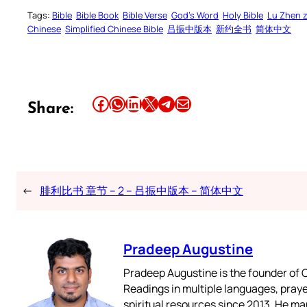
Tags:
Bible
Bible Book
Bible Verse
God’s Word
Holy Bible
Lu Zhen 
Chinese
Simplified Chinese Bible
吕振中版本
新约全书
简体中文
Share this article on Facebook
Share this article on WhatsApp
Share this article on LinkedIn
Share this article on X
Share this article on Telegram
Email this Article
Share:
←
腓利比书 章节 – 2 – 吕振中版本 – 简体中文
Pradeep Augustine
Pradeep Augustine is the founder of C
Readings in multiple languages, praye
spiritual resources since 2013. He ma