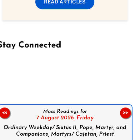
READ ARTICLES
Stay Connected
on Facebook
Follow us on Instagram
Follow us on X
Subscribe to our YouTube Channel
Follow us on WhatsApp
Mass Readings for
<<
>>
7 August 2026,
Friday
Ordinary Weekday/ Sixtus II, Pope, Martyr, and
Companions, Martyrs/ Cajetan, Priest