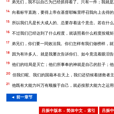
13
弟兄们，我不以自己为已经抓得着了。只有一件；我就是
14
向着标竿直跑，要得上帝在基督耶稣里呼召我向上去得的
15
所以我们凡是长大成人的、总要存着这个意念。若在什么
16
不过我们已经达到了什么程度，就该照着什么程度按规矩
17
弟兄们，你们要一同效法我。你们怎样有我们做榜样，就
18
因为有许多人、就是我屡次告诉你们、如今竟流着眼泪告
19
他们的结局是灭亡；他们所事奉的神就是自己的肚子；他
20
但我们呢、我们的国藉本在天上，我们还切候着拯救者
21
他既有大能力叫万有顺服于自己，就必按那大能力之运用
◄ 前一章节
吕振中版本 – 简体中文 – 索引
吕振中