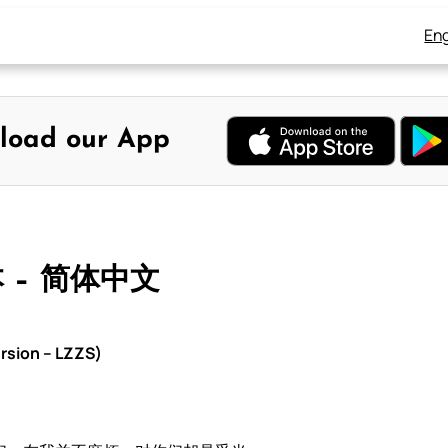
Eng
load our App
本 – 简体中文
rsion – LZZS)