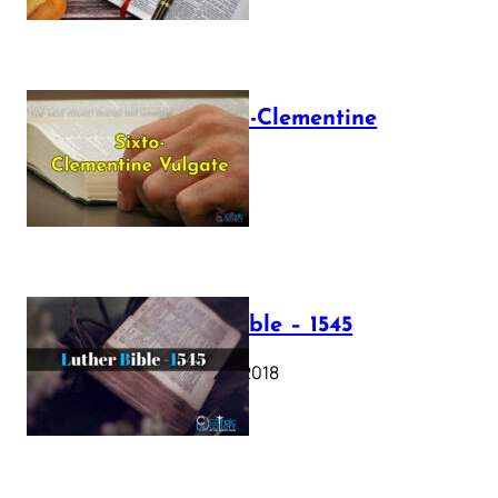
The Sixto-Clementine
Vulgate
July 12, 2025
Luther Bible – 1545
October 17, 2018