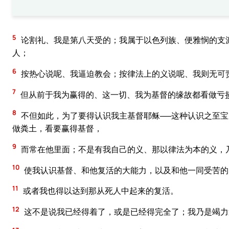
5
论割礼、我是第八天受的；我属于以色列族、便雅悯的支
人；
6
按热心说呢、我逼迫教会；按律法上的义说呢、我则无可
7
但从前于我为赢得的、这一切、我为基督的缘故都看做亏
8
不但如此，为了要得认识我主基督耶稣──这种认识之至
做粪土，看要赢得基督，
9
而常在他里面；不是有我自己的义、那以律法为本的义，
10
使我认识基督、和他复活的大能力，以及和他一同受苦的
11
或者我也得以达到那从死人中起来的复活。
12
这不是说我已经得着了，或是已经得完全了；我乃是竭力