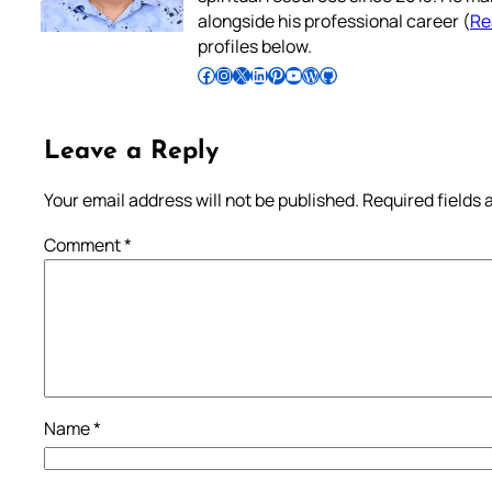
alongside his professional career (
Re
profiles below.
Follow Pradeep on Facebook
Follow Pradeep on Instagram
Follow Pradeep on X
Follow Pradeep on LinkedIn
Follow Pradeep on Pinterest
Subscribe to Pradeep’s Youtube Channel
Follow Pradeep on WordPress
Follow Pradeep on GitHub
Leave a Reply
Your email address will not be published.
Required fields
Comment
*
Name
*