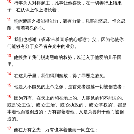
10
行事为人对得起主，凡事让他喜欢，在一切善行上结果
子，在认识上帝上增长着，
11
照他荣耀之权能得能力，满有力量，凡事能坚忍、恒久忍
耐，带着喜乐的心。
12
我们也感谢（或译‘带着喜乐的心感谢’）父，因为他使你
们能够有分于众圣者在光中的业分。
13
他授救了我们脱离黑暗的权势，以迁入于他爱的儿子国
里。
14
在这儿子里，我们得到赎放，得了罪恶之赦免。
15
他是人不能见的上帝之像，是首先者超越一切被创造者；
16
因为万有、在天上的和在地上的、人能见的和不能见的、
或是‘众王位’、或‘众主治’、或‘众执政的’、或‘众掌权的’、都是
本着他而被创造的：万有都藉着他，又是为要归于他而被创
造的。
17
他在万有之先，万有也本着他而一同立住；