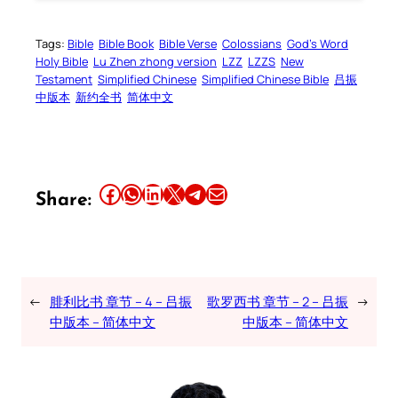
Tags:
Bible
Bible Book
Bible Verse
Colossians
God’s Word
Holy Bible
Lu Zhen zhong version
LZZ
LZZS
New
Testament
Simplified Chinese
Simplified Chinese Bible
吕振
中版本
新约全书
简体中文
Share this article on Facebook
Share this article on WhatsApp
Share this article on LinkedIn
Share this article on X
Share this article on Telegram
Email this Article
Share:
←
腓利比书 章节 – 4 – 吕振
歌罗西书 章节 – 2 – 吕振
→
中版本 – 简体中文
中版本 – 简体中文