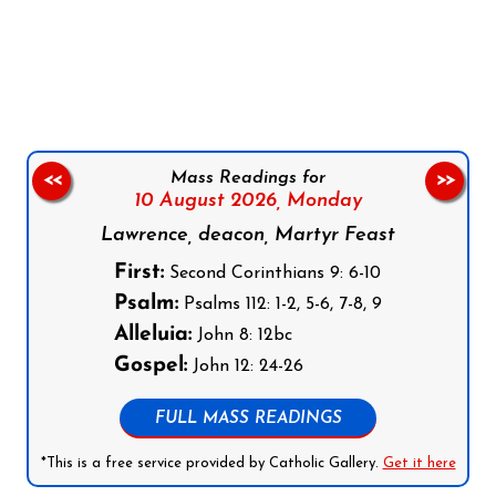
Follow us on Facebook
Follow us on Instagram
Follow us on X
Subscribe to our YouTube Channel
Follow us on WhatsApp
Mass Readings for
<<
>>
10 August 2026,
Monday
Lawrence, deacon, Martyr Feast
First:
Second Corinthians 9: 6-10
Psalm:
Psalms 112: 1-2, 5-6, 7-8, 9
Alleluia:
John 8: 12bc
Gospel:
John 12: 24-26
FULL MASS READINGS
*This is a free service provided by Catholic Gallery.
Get it here