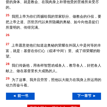
督的身体、就是教会、在我肉身上补替他受的苦难所未受尽
的。
25
我照上帝为你们而赐给我的管家职分、做教会的仆役，要
把上帝之道、历世历代以来所隐藏的奥秘、如今向他圣徒们
所显明的、传得完满。
26
27
上帝愿意使他们知道这奥秘的荣耀在外国人中是何等的丰
富，就是：基督在你们心（或译‘中间’）里、成了得荣耀的盼
望。
28
我们传扬他，用各样智慧劝戒各人，教导各人，好把各人
献上、做在基督里长大成熟的人。
29
为了这事、我并且劳苦，照他以大能力在我身上所运用的
动力而奋斗着。
◄ 前一书
下一章节 ►