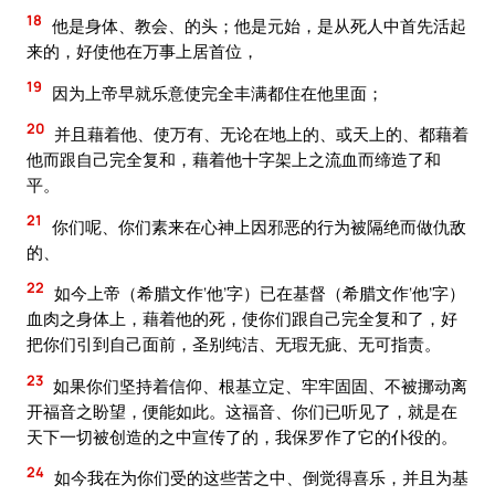
18
他是身体、教会、的头；他是元始，是从死人中首先活起
来的，好使他在万事上居首位，
19
因为上帝早就乐意使完全丰满都住在他里面；
20
并且藉着他、使万有、无论在地上的、或天上的、都藉着
他而跟自己完全复和，藉着他十字架上之流血而缔造了和
平。
21
你们呢、你们素来在心神上因邪恶的行为被隔绝而做仇敌
的、
22
如今上帝（希腊文作‘他’字）已在基督（希腊文作‘他’字）
血肉之身体上，藉着他的死，使你们跟自己完全复和了，好
把你们引到自己面前，圣别纯洁、无瑕无疵、无可指责。
23
如果你们坚持着信仰、根基立定、牢牢固固、不被挪动离
开福音之盼望，便能如此。这福音、你们已听见了，就是在
天下一切被创造的之中宣传了的，我保罗作了它的仆役的。
24
如今我在为你们受的这些苦之中、倒觉得喜乐，并且为基