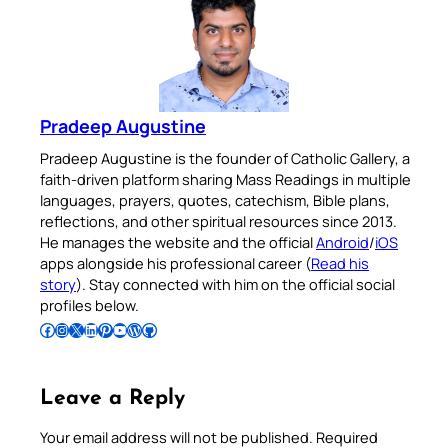
Pradeep Augustine
Pradeep Augustine is the founder of Catholic Gallery, a
faith-driven platform sharing Mass Readings in multiple
languages, prayers, quotes, catechism, Bible plans,
reflections, and other spiritual resources since 2013.
He manages the website and the official
Android
/
iOS
apps alongside his professional career (
Read his
story
). Stay connected with him on the official social
profiles below.
Follow Pradeep on Facebook
Follow Pradeep on Instagram
Follow Pradeep on X
Follow Pradeep on LinkedIn
Follow Pradeep on Pinterest
Subscribe to Pradeep’s Youtube Channel
Follow Pradeep on WordPress
Follow Pradeep on GitHub
Leave a Reply
Your email address will not be published.
Required