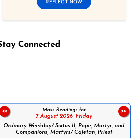
REFLECT NOW
Stay Connected
on Facebook
Follow us on Instagram
Follow us on X
Subscribe to our YouTube Channel
Follow us on WhatsApp
Mass Readings for
<<
>>
7 August 2026,
Friday
Ordinary Weekday/ Sixtus II, Pope, Martyr, and
Companions, Martyrs/ Cajetan, Priest