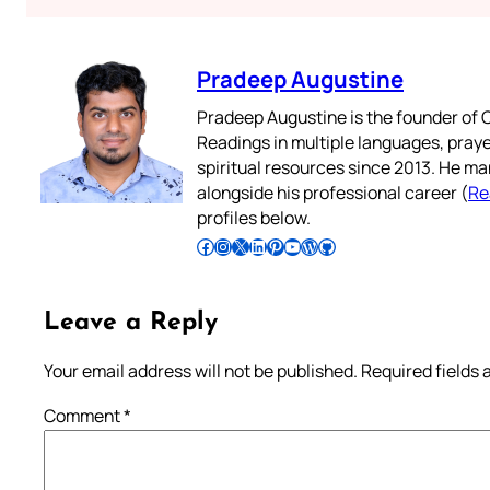
Pradeep Augustine
Pradeep Augustine is the founder of C
Readings in multiple languages, praye
spiritual resources since 2013. He ma
alongside his professional career (
Re
profiles below.
Follow Pradeep on Facebook
Follow Pradeep on Instagram
Follow Pradeep on X
Follow Pradeep on LinkedIn
Follow Pradeep on Pinterest
Subscribe to Pradeep’s Youtube Channel
Follow Pradeep on WordPress
Follow Pradeep on GitHub
Leave a Reply
Your email address will not be published.
Required fields
Comment
*