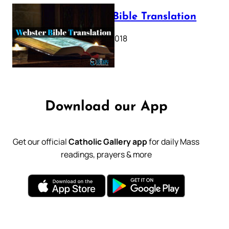
Webster Bible Translation
October 11, 2018
Download our App
Get our official
Catholic Gallery app
for daily Mass
readings, prayers & more