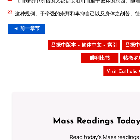
〔而规例中所指的又都是以沿用而至于败坏的东西〕随
23
这种规例、于牵强的崇拜和卑抑自己以及身体之刻苦、徒
◄ 前一章节
吕振中版本 – 简体中文 – 索引
吕振中
腓利比书
帖撒罗
Visit Catholic
Mass Readings Today
Read today's Mass readings 