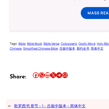
MASS REA
Tags:
Bible
Bible Book
Bible Verse
Colossians
God’s Word
Holy Bib
Chinese
Simplified Chinese Bible
吕振中版本
新约全书
简体中文
Share this article on Facebook
Share this article on WhatsApp
Share this article on LinkedIn
Share this article on X
Share this article on Telegram
Email this Article
Share:
←
歌罗西书 章节 – 1 – 吕振中版本 – 简体中文