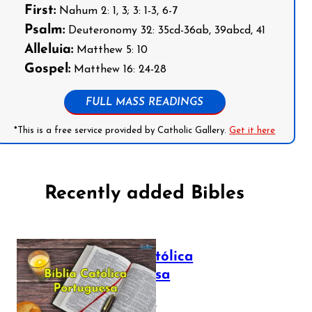
First:
Nahum 2: 1, 3; 3: 1-3, 6-7
Psalm:
Deuteronomy 32: 35cd-36ab, 39abcd, 41
Alleluia:
Matthew 5: 10
Gospel:
Matthew 16: 24-28
FULL MASS READINGS
*This is a free service provided by Catholic Gallery.
Get it here
Recently added Bibles
Bíblia Católica
Portuguesa
July 16, 2025