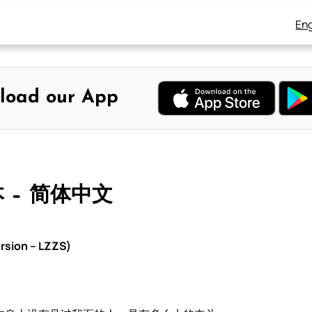
Eng
load our App
本 – 简体中文
rsion – LZZS)