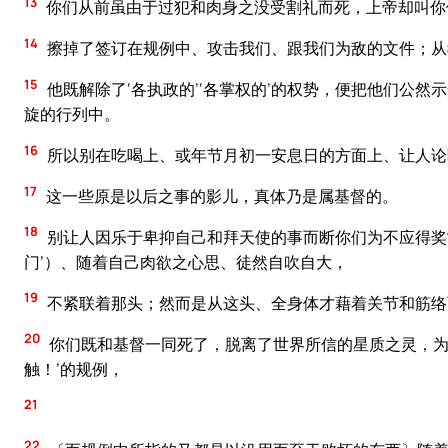
13
你们从前虽由于过犯和肉身之没受割礼而死，上帝却叫你
14
擦掉了签订在规例中、攻击我们、跟我们为敌的文件；从
15
他既解除了‘各执政的’‘各掌权的’的权势，便把他们公然
旋的行列中。
16
所以别在吃喝上、或年节月初一安息日的方面上、让人论
17
这一些原是以后之事的影儿，真体乃是属基督的。
18
别让人因乐于卑抑自己和拜天使的事而断你们为不应得奖
门’）、随着自己肉欲之心思、徒然自吹自大，
19
不紧联着那头；然而是从这头、全身体才藉着关节和筋络
20
你们既和基督一同死了，脱离了世界所信的星质之灵，为
触！’的规例，
21
22