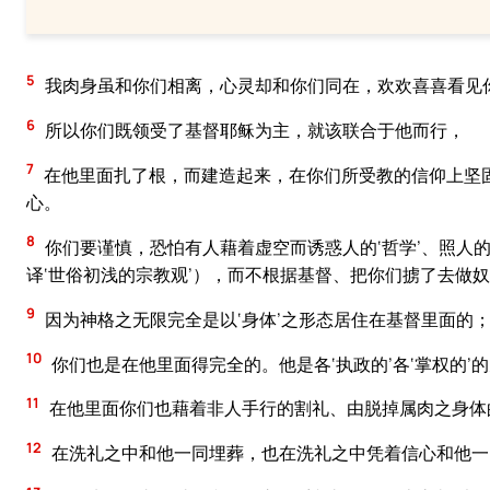
5
我肉身虽和你们相离，心灵却和你们同在，欢欢喜喜看见
6
所以你们既领受了基督耶稣为主，就该联合于他而行，
7
在他里面扎了根，而建造起来，在你们所受教的信仰上坚固
心。
8
你们要谨慎，恐怕有人藉着虚空而诱惑人的‘哲学’、照人的
译‘世俗初浅的宗教观’），而不根据基督、把你们掳了去做
9
因为神格之无限完全是以‘身体’之形态居住在基督里面的
10
你们也是在他里面得完全的。他是各‘执政的’各‘掌权的’
11
在他里面你们也藉着非人手行的割礼、由脱掉属肉之身体
12
在洗礼之中和他一同埋葬，也在洗礼之中凭着信心和他一