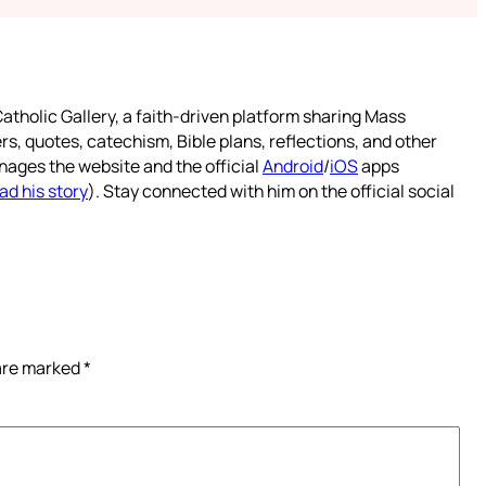
atholic Gallery, a faith-driven platform sharing Mass
rs, quotes, catechism, Bible plans, reflections, and other
nages the website and the official
Android
/
iOS
apps
ad his story
). Stay connected with him on the official social
 are marked
*