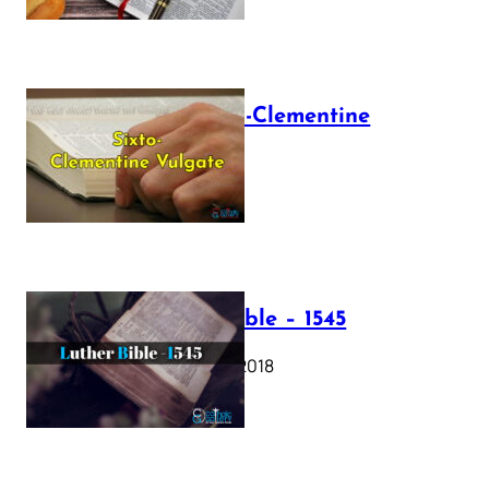
The Sixto-Clementine
Vulgate
July 12, 2025
Luther Bible – 1545
October 17, 2018