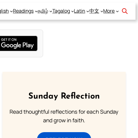
lish
Readings
தமிழ்
Tagalog
Latin
中文
More
Sunday Reflection
Read thoughtful reflections for each Sunday
and grow in faith.