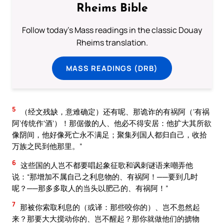
Rheims Bible
Follow today's Mass readings in the classic Douay
Rheims translation.
MASS READINGS (DRB)
5
（经文残缺，意难确定）还有呢、那诡诈的有祸阿（‘有祸
阿’传统作‘酒’）！那倨傲的人、他必不得安居：他扩大其所欲
像阴间，他好像死亡永不满足；聚集列国人都归自己，收拾
万族之民到他那里。”
6
这些国的人岂不都要唱起象征歌和讽刺谜语来嘲弄他
说：“那增加不属自己之利息物的、有祸阿！──要到几时
呢？──那多多取人的当头以肥己的、有祸阿！”
7
那被你索取利息的（或译：那些咬你的）、岂不忽然起
来？那要大大搅动你的、岂不醒起？那你就做他们的掳物