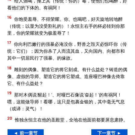
给人酒喝，搀上其（传统：你的）毒，使他们也喝醉，好
看他们的下体的、有祸阿！
16
你饱受羞辱、不得荣耀。你、也喝吧，好天旋地转地醉
（传统：以显为没受割礼的）！永恒主右手的杯必转到你那
里，你的荣耀就变为极羞辱了！
17
你向利巴嫩行的强暴必淹没你，野兽之毁灭必惊吓你（传
统：它们）；因为你杀了人而流其血，又向国内、向都市和
其中一切居民行了强暴、的缘故。
18
雕刻的偶像、塑造它的将它刻成、有什么益处？铸造的偶
像、虚假的导师、塑造它的将它塑成、造座哑巴神像去倚靠
它、有什么益处？
19
那对木偶说‘醒起！’、对哑巴石像说‘奋起！’的有祸阿！
嘿，这能做导师！看哪，这只是包裹金银的，其中毫无气息
（或译：灵气）！
20
惟独永恒主在他的圣殿堂，全地在他面前都要屏息肃静。
◄ 前一章节
下一章节 ►