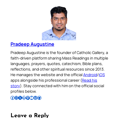
Pradeep Augustine
Pradeep Augustine is the founder of Catholic Gallery, a
faith-driven platform sharing Mass Readings in multiple
languages, prayers, quotes, catechism, Bible plans,
reflections, and other spiritual resources since 2013.
He manages the website and the official
Android
/
iOS
apps alongside his professional career (
Read his
story
). Stay connected with him on the official social
profiles below.
Follow Pradeep on Facebook
Follow Pradeep on Instagram
Follow Pradeep on X
Follow Pradeep on LinkedIn
Follow Pradeep on Pinterest
Subscribe to Pradeep’s Youtube Channel
Follow Pradeep on WordPress
Follow Pradeep on GitHub
Leave a Reply