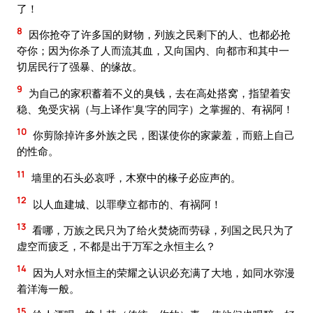
了！
8
因你抢夺了许多国的财物，列族之民剩下的人、也都必抢
夺你；因为你杀了人而流其血，又向国内、向都市和其中一
切居民行了强暴、的缘故。
9
为自己的家积蓄着不义的臭钱，去在高处搭窝，指望着安
稳、免受灾祸（与上译作‘臭’字的同字）之掌握的、有祸阿！
10
你剪除掉许多外族之民，图谋使你的家蒙羞，而赔上自己
的性命。
11
墙里的石头必哀呼，木寮中的椽子必应声的。
12
以人血建城、以罪孽立都市的、有祸阿！
13
看哪，万族之民只为了给火焚烧而劳碌，列国之民只为了
虚空而疲乏，不都是出于万军之永恒主么？
14
因为人对永恒主的荣耀之认识必充满了大地，如同水弥漫
着洋海一般。
15