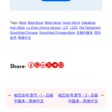
Tags:
Bible
Bible Book
Bible Verse
God’s Word
Habakkuk
Holy Bible
Lu Zhen zhong version
LZZ
LZZS
Old Testament
Simplified Chinese
Simplified Chinese Bible
吕振中版本
旧约
全书
简体中文
Share this article on Facebook
Share this article on WhatsApp
Share this article on LinkedIn
Share this article on X
Share this article on Telegram
Email this Article
Share:
←
哈巴谷书 章节 – 1 – 吕振
哈巴谷书 章节 – 3 – 吕振
→
中版本 – 简体中文
中版本 – 简体中文