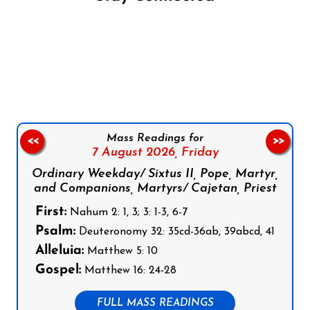
Follow us on Facebook
Follow us on Instagram
Follow us on X
Subscribe to our YouTube Channel
Follow us on WhatsApp
Mass Readings for
<<
>>
7 August 2026,
Friday
Ordinary Weekday/ Sixtus II, Pope, Martyr,
and Companions, Martyrs/ Cajetan, Priest
First:
Nahum 2: 1, 3; 3: 1-3, 6-7
Psalm:
Deuteronomy 32: 35cd-36ab, 39abcd, 41
Alleluia:
Matthew 5: 10
Gospel:
Matthew 16: 24-28
FULL MASS READINGS