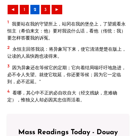
◄
1
2
3
►
1
我要站在我的守望所上，站冈在我的堡垒上，了望观看永
恒主（希伯来文：他）要对我说什么话，看他（传统：我）
要怎样答覆我的诉冤。
2
永恒主回答我说：将异象写下来，使它清清楚楚在版上，
让读的人虽快跑也读得来。
3
因为异象还在等候它的定期；它向着结局喘吁吁地急进，
必不令人失望。就使它耽延，你还要等候；因为它一定临
到，必不迟延。”
4
看哪，其心中不正的必自吹自大（经文残缺，意难确
定），惟独义人却必因其忠信而活着。
Mass Readings Today - Douay