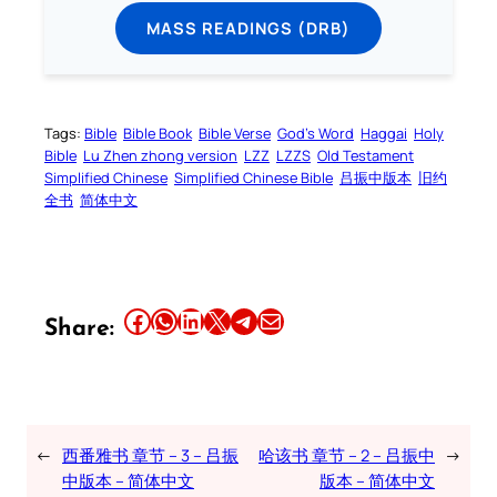
MASS READINGS (DRB)
Tags:
Bible
Bible Book
Bible Verse
God’s Word
Haggai
Holy
Bible
Lu Zhen zhong version
LZZ
LZZS
Old Testament
Simplified Chinese
Simplified Chinese Bible
吕振中版本
旧约
全书
简体中文
Share this article on Facebook
Share this article on WhatsApp
Share this article on LinkedIn
Share this article on X
Share this article on Telegram
Email this Article
Share:
←
西番雅书 章节 – 3 – 吕振
哈该书 章节 – 2 – 吕振中
→
中版本 – 简体中文
版本 – 简体中文