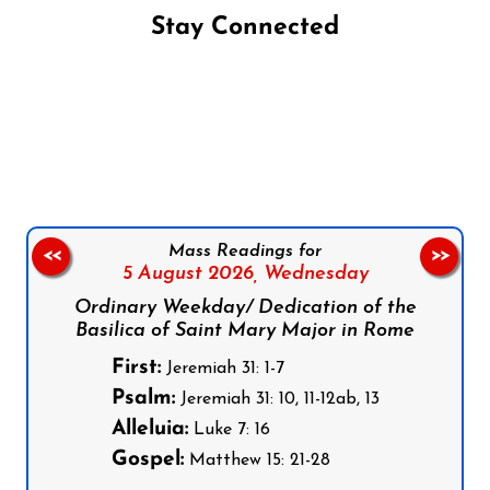
Stay Connected
Follow us on Facebook
Follow us on Instagram
Follow us on X
Subscribe to our YouTube Channel
Follow us on WhatsApp
Mass Readings for
<<
>>
5 August 2026,
Wednesday
Ordinary Weekday/ Dedication of the
Basilica of Saint Mary Major in Rome
First:
Jeremiah 31: 1-7
Psalm:
Jeremiah 31: 10, 11-12ab, 13
Alleluia:
Luke 7: 16
Gospel:
Matthew 15: 21-28