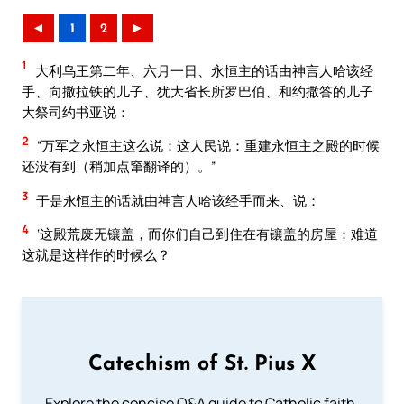
◄
1
2
►
1
大利乌王第二年、六月一日、永恒主的话由神言人哈该经
手、向撒拉铁的儿子、犹大省长所罗巴伯、和约撒答的儿子
大祭司约书亚说：
2
“万军之永恒主这么说：这人民说：重建永恒主之殿的时候
还没有到（稍加点窜翻译的）。”
3
于是永恒主的话就由神言人哈该经手而来、说：
4
‘这殿荒废无镶盖，而你们自己到住在有镶盖的房屋：难道
这就是这样作的时候么？
Catechism of St. Pius X
Explore the concise Q&A guide to Catholic faith,