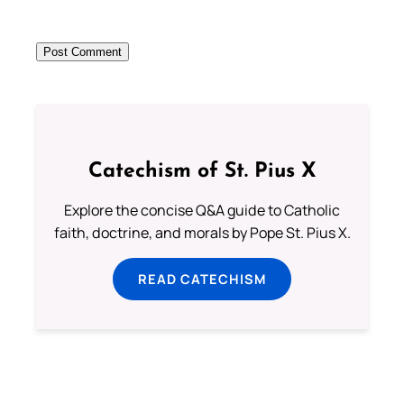
Catechism of St. Pius X
Explore the concise Q&A guide to Catholic
faith, doctrine, and morals by Pope St. Pius X.
READ CATECHISM