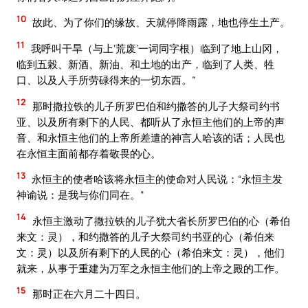
10
故此、为了你们的缘故、天就停降雨露，地也停生土产。
11
我呼叫干旱（与上‘荒废’一词同字根）临到了地上山冈，
临到五榖、新酒、新油、和土地的出产，临到了人类、牲
口、以及人手所劳碌得来的一切东西。”
12
那时撒拉铁的儿子所罗巴伯和约撒答的儿子大祭司约书
亚、以及所有剩下的人民、都听从了永恒主他们的上帝的声
音、和永恒主他们的上帝所差遣的神言人哈该的话；人民也
在永恒主面前都存着敬畏的心。
13
永恒主的使者哈该将永恒主的使命对人民说：“永恒主发
神谕说：是我与你们同在。”
14
永恒主激动了撒拉铁的儿子犹大省长所罗巴伯的心（希伯
来文：灵），和约撒答的儿子大祭司约书亚的心（希伯来
文：灵）以及所有剩下的人民的心（希伯来文：灵），他们
就来，从事于重建为万军之永恒主他们的上帝之殿的工作。
15
那时正在六月二十四日。