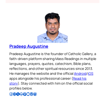
Pradeep Augustine
Pradeep Augustine is the founder of Catholic Gallery, a
faith-driven platform sharing Mass Readings in multiple
languages, prayers, quotes, catechism, Bible plans,
reflections, and other spiritual resources since 2013.
He manages the website and the official
Android
/
iOS
apps alongside his professional career (
Read his
story
). Stay connected with him on the official social
profiles below.
Follow Pradeep on Facebook
Follow Pradeep on Instagram
Follow Pradeep on X
Follow Pradeep on LinkedIn
Follow Pradeep on Pinterest
Subscribe to Pradeep’s Youtube Channel
Follow Pradeep on WordPress
Follow Pradeep on GitHub