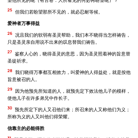
望他所见的呢（有古卷：人所看见的何必再盼望呢）？
25
但我们若盼望那所不见的，就必忍耐等候。
爱神者万事得益
26
况且我们的软弱有圣灵帮助，我们本不晓得当怎样祷告，
只是圣灵亲自用说不出来的叹息替我们祷告。
27
鉴察人心的，晓得圣灵的意思，因为圣灵照着神的旨意替
圣徒祈求。
28
我们晓得万事都互相效力，叫爱神的人得益处，就是按他
旨意被召的人。
29
因为他预先所知道的人，就预先定下效法他儿子的模样，
使他儿子在许多弟兄中作长子。
30
预先所定下的人又召他们来；所召来的人又称他们为义；
所称为义的人又叫他们得荣耀。
信靠主的必能得胜