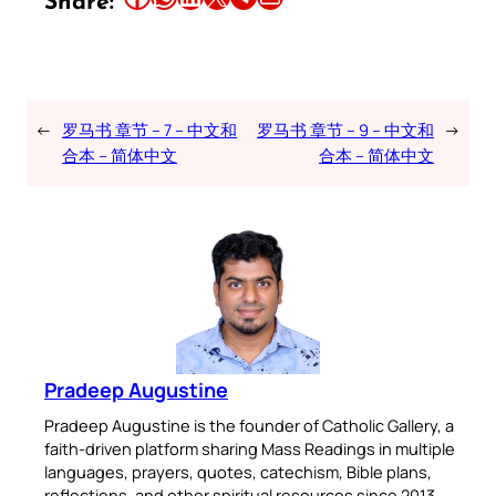
Share:
←
罗马书 章节 – 7 – 中文和
罗马书 章节 – 9 – 中文和
→
合本 – 简体中文
合本 – 简体中文
Pradeep Augustine
Pradeep Augustine is the founder of Catholic Gallery, a
faith-driven platform sharing Mass Readings in multiple
languages, prayers, quotes, catechism, Bible plans,
reflections, and other spiritual resources since 2013.