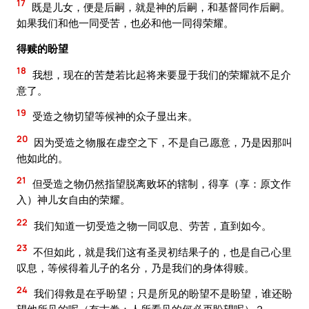
17
既是儿女，便是后嗣，就是神的后嗣，和基督同作后嗣。
如果我们和他一同受苦，也必和他一同得荣耀。
得赎的盼望
18
我想，现在的苦楚若比起将来要显于我们的荣耀就不足介
意了。
19
受造之物切望等候神的众子显出来。
20
因为受造之物服在虚空之下，不是自己愿意，乃是因那叫
他如此的。
21
但受造之物仍然指望脱离败坏的辖制，得享（享：原文作
入）神儿女自由的荣耀。
22
我们知道一切受造之物一同叹息、劳苦，直到如今。
23
不但如此，就是我们这有圣灵初结果子的，也是自己心里
叹息，等候得着儿子的名分，乃是我们的身体得赎。
24
我们得救是在乎盼望；只是所见的盼望不是盼望，谁还盼