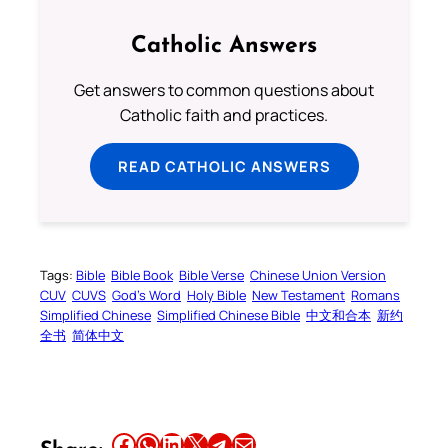
Catholic Answers
Get answers to common questions about
Catholic faith and practices.
READ CATHOLIC ANSWERS
Tags:
Bible
Bible Book
Bible Verse
Chinese Union Version
CUV
CUVS
God’s Word
Holy Bible
New Testament
Romans
Simplified Chinese
Simplified Chinese Bible
中文和合本
新约
全书
简体中文
Share this article on Facebook
Share this article on WhatsApp
Share this article on LinkedIn
Share this article on X
Share this article on Telegram
Email this Article