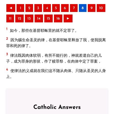
◄
1
2
3
4
5
6
7
8
9
10
11
12
13
14
15
16
►
1
如今，那些在基督耶稣里的就不定罪了。
2
因为赐生命圣灵的律，在基督耶稣里释放了我，使我脱离
罪和死的律了。
3
律法既因肉体软弱，有所不能行的，神就差遣自己的儿
子，成为罪身的形状，作了赎罪祭，在肉体中定了罪案，
4
使律法的义成就在我们这不随从肉体、只随从圣灵的人身
上。
Catholic Answers