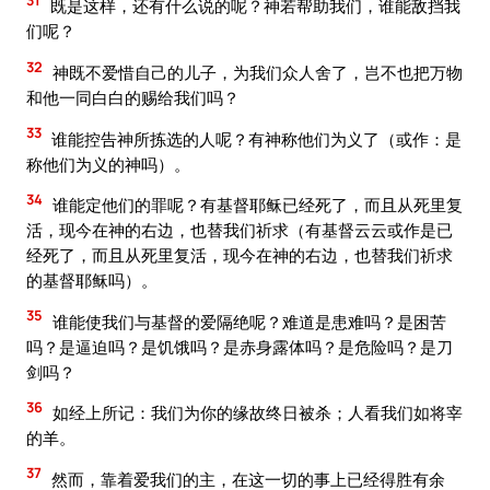
31
既是这样，还有什么说的呢？神若帮助我们，谁能敌挡我
们呢？
32
神既不爱惜自己的儿子，为我们众人舍了，岂不也把万物
和他一同白白的赐给我们吗？
33
谁能控告神所拣选的人呢？有神称他们为义了（或作：是
称他们为义的神吗）。
34
谁能定他们的罪呢？有基督耶稣已经死了，而且从死里复
活，现今在神的右边，也替我们祈求（有基督云云或作是已
经死了，而且从死里复活，现今在神的右边，也替我们祈求
的基督耶稣吗）。
35
谁能使我们与基督的爱隔绝呢？难道是患难吗？是困苦
吗？是逼迫吗？是饥饿吗？是赤身露体吗？是危险吗？是刀
剑吗？
36
如经上所记：我们为你的缘故终日被杀；人看我们如将宰
的羊。
37
然而，靠着爱我们的主，在这一切的事上已经得胜有余