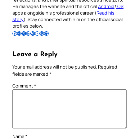
He manages the website and the official
Android
/
iOS
apps alongside his professional career (
Read his
story
). Stay connected with him on the official social
profiles below.
Follow Pradeep on Facebook
Follow Pradeep on Instagram
Follow Pradeep on X
Follow Pradeep on LinkedIn
Follow Pradeep on Pinterest
Subscribe to Pradeep’s Youtube Channel
Follow Pradeep on WordPress
Follow Pradeep on GitHub
Leave a Reply
Your email address will not be published.
Required
fields are marked
*
Comment
*
Name
*