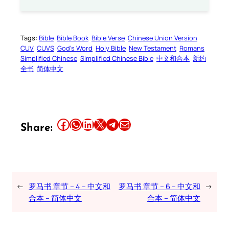
Tags:
Bible
Bible Book
Bible Verse
Chinese Union Version
CUV
CUVS
God’s Word
Holy Bible
New Testament
Romans
Simplified Chinese
Simplified Chinese Bible
中文和合本
新约
全书
简体中文
Share this article on Facebook
Share this article on WhatsApp
Share this article on LinkedIn
Share this article on X
Share this article on Telegram
Email this Article
Share:
←
罗马书 章节 – 4 – 中文和
罗马书 章节 – 6 – 中文和
→
合本 – 简体中文
合本 – 简体中文