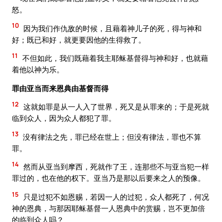
怒。
10
因为我们作仇敌的时候，且藉着神儿子的死，得与神和
好；既已和好，就更要因他的生得救了。
11
不但如此，我们既藉着我主耶稣基督得与神和好，也就藉
着他以神为乐。
罪由亚当而来恩典由基督而得
12
这就如罪是从一人入了世界，死又是从罪来的；于是死就
临到众人，因为众人都犯了罪。
13
没有律法之先，罪已经在世上；但没有律法，罪也不算
罪。
14
然而从亚当到摩西，死就作了王，连那些不与亚当犯一样
罪过的，也在他的权下。亚当乃是那以后要来之人的预像。
15
只是过犯不如恩赐，若因一人的过犯，众人都死了，何况
神的恩典，与那因耶稣基督一人恩典中的赏赐，岂不更加倍
的临到众人吗？