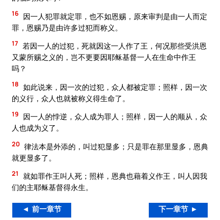
16
因一人犯罪就定罪，也不如恩赐，原来审判是由一人而定
罪，恩赐乃是由许多过犯而称义。
17
若因一人的过犯，死就因这一人作了王，何况那些受洪恩
又蒙所赐之义的，岂不更要因耶稣基督一人在生命中作王
吗？
18
如此说来，因一次的过犯，众人都被定罪；照样，因一次
的义行，众人也就被称义得生命了。
19
因一人的悖逆，众人成为罪人；照样，因一人的顺从，众
人也成为义了。
20
律法本是外添的，叫过犯显多；只是罪在那里显多，恩典
就更显多了。
21
就如罪作王叫人死；照样，恩典也藉着义作王，叫人因我
们的主耶稣基督得永生。
◄ 前一章节
下一章节 ►