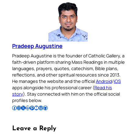
Pradeep Augustine
Pradeep Augustine is the founder of Catholic Gallery, a
faith-driven platform sharing Mass Readings in multiple
languages, prayers, quotes, catechism, Bible plans,
reflections, and other spiritual resources since 2013.
He manages the website and the official
Android
/
iOS
apps alongside his professional career (
Read his
story
). Stay connected with him on the official social
profiles below.
Follow Pradeep on Facebook
Follow Pradeep on Instagram
Follow Pradeep on X
Follow Pradeep on LinkedIn
Follow Pradeep on Pinterest
Subscribe to Pradeep’s Youtube Channel
Follow Pradeep on WordPress
Follow Pradeep on GitHub
Leave a Reply