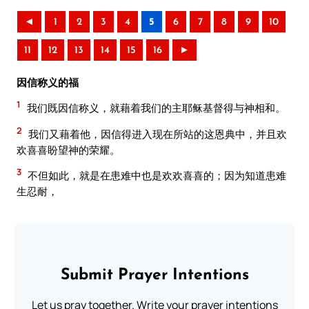
◄
1
2
3
4
5
6
7
8
9
10
11
12
13
14
15
16
►
因信称义的福
1
我们既因信称义，就藉着我们的主耶稣基督得与神相和。
2
我们又藉着他，因信得进入现在所站的这恩典中，并且欢
欢喜喜盼望神的荣耀。
3
不但如此，就是在患难中也是欢欢喜喜的；因为知道患难
生忍耐，
Submit Prayer Intentions
Let us pray together. Write your prayer intentions