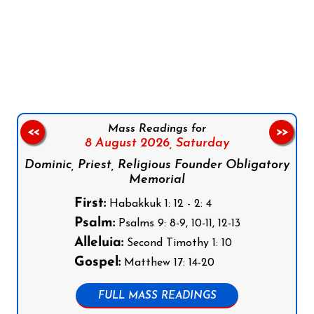
Follow us on Facebook
Follow us on Instagram
Follow us on X
Subscribe to our YouTube Channel
Follow us on WhatsApp
Mass Readings for
<<
>>
8 August 2026,
Saturday
Dominic, Priest, Religious Founder Obligatory
Memorial
First:
Habakkuk 1: 12 - 2: 4
Psalm:
Psalms 9: 8-9, 10-11, 12-13
Alleluia:
Second Timothy 1: 10
Gospel:
Matthew 17: 14-20
FULL MASS READINGS